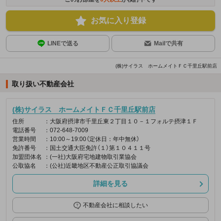
お気に入り登録
LINEで送る
Mailで共有
(株)サイラス ホームメイトＦＣ千里丘駅前店
取り扱い不動産会社
(株)サイラス ホームメイトＦＣ千里丘駅前店
住所
：大阪府摂津市千里丘東２丁目１０－１フォルテ摂津１Ｆ
電話番号
：072-648-7009
営業時間
：10:00～19:00（定休日：年中無休）
免許番号
：国土交通大臣免許（１）第１０４１１号
加盟団体名
：(一社)大阪府宅地建物取引業協会
公取協名
：(公社)近畿地区不動産公正取引協議会
詳細を見る
不動産会社に相談したい