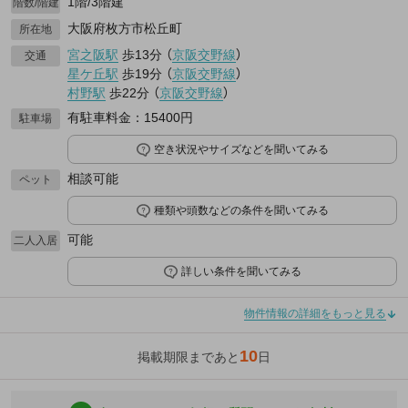
1階/3階建
階数/階建
大阪府枚方市松丘町
所在地
宮之阪駅
歩13分
（
京阪交野線
）
交通
星ケ丘駅
歩19分
（
京阪交野線
）
村野駅
歩22分
（
京阪交野線
）
有駐車料金：15400円
駐車場
空き状況やサイズなどを聞いてみる
相談可能
ペット
種類や頭数などの条件を聞いてみる
可能
二人入居
詳しい条件を聞いてみる
物件情報の詳細をもっと見る
10
掲載期限まであと
日