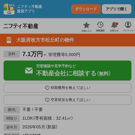
ニフティ不動産
ダウンロード
アプリで開く
賃貸アプリ
お知らせ
閲覧履歴
マイページ
お気に入り
大阪府枚方市松丘町の物件
7.1万円
賃料
＋ 管理費等5,000円
空室確認や見学予約など
不動産会社に相談する
（無料）
初期費用を教えてほしい
空室状況を教えてほしい
不要 / 不要
敷/礼
1LDK（専有面積：32.41㎡）
間取り
2026年05月（新築）
築年月