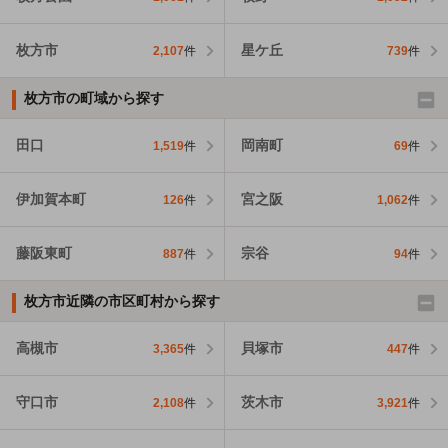
枚方市
星ケ丘
2,107
件
739
件
枚方市の町域から探す
田口
岡南町
1,519
件
69
件
伊加賀本町
宮之阪
126
件
1,062
件
藤阪東町
宗谷
887
件
94
件
枚方市近隣の市区町村から探す
高槻市
貝塚市
3,365
件
447
件
守口市
茨木市
2,108
件
3,921
件