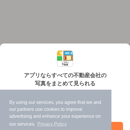
アプリならすべての不動産会社の
写真をまとめて見られる
対応機種
個人情報保護ポリシー
利用規約
運営会社
✔️
たくさんの写真でイメージふくらむ
ヘルプ・お問い合わせ
採用情報
By using our services, you agree that we and
✔️
高速表示で似た物件も見つけやすい
our
partners
use cookies to improve
✔️
便利な通知機能も充実
advertising and enhance your experience on
our services.
Privacy Policy