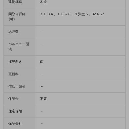
建物構造
木造
間取り詳細
１ＬＤＫ、ＬＤＫ８．１洋室５、32.41㎡
（帖）
総戸数
－
バルコニー面
－
積
採光向き
南
更新料
－
償却・敷引
－
保証金
不要
住宅保険
－
保証会社
－