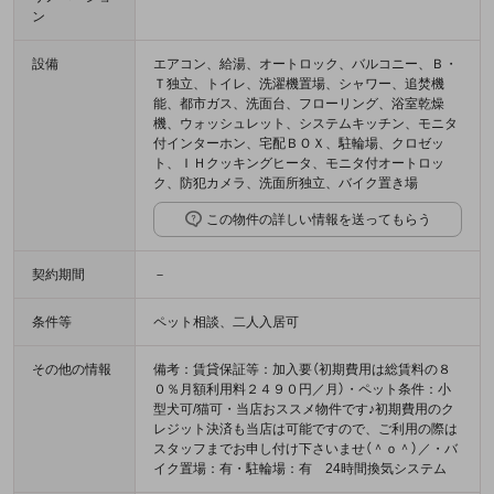
ン
設備
エアコン、給湯、オートロック、バルコニー、Ｂ・
Ｔ独立、トイレ、洗濯機置場、シャワー、追焚機
能、都市ガス、洗面台、フローリング、浴室乾燥
機、ウォッシュレット、システムキッチン、モニタ
付インターホン、宅配ＢＯＸ、駐輪場、クロゼッ
ト、ＩＨクッキングヒータ、モニタ付オートロッ
ク、防犯カメラ、洗面所独立、バイク置き場
この物件の詳しい情報を送ってもらう
契約期間
－
条件等
ペット相談、二人入居可
その他の情報
備考：賃貸保証等：加入要（初期費用は総賃料の８
０％月額利用料２４９０円／月）・ペット条件：小
型犬可/猫可・当店おススメ物件です♪初期費用のク
レジット決済も当店は可能ですので、ご利用の際は
スタッフまでお申し付け下さいませ（＾ｏ＾）／・バ
イク置場：有・駐輪場：有 24時間換気システム