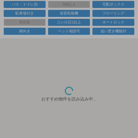
バス・トイレ別
2階以上
宅配ボックス
駐車場付き
浴室乾燥機
フローリング
角部屋
コンロ2口以上
オートロック
南向き
ペット相談可
追い焚き機能付
おすすめ物件を読み込み中...