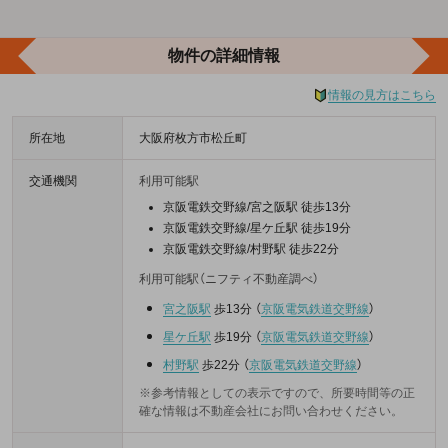
物件の詳細情報
情報の見方はこちら
所在地
大阪府枚方市松丘町
交通機関
利用可能駅
京阪電鉄交野線/宮之阪駅 徒歩13分
京阪電鉄交野線/星ケ丘駅 徒歩19分
京阪電鉄交野線/村野駅 徒歩22分
利用可能駅（ニフティ不動産調べ）
宮之阪駅
歩13分
（
京阪電気鉄道交野線
）
星ケ丘駅
歩19分
（
京阪電気鉄道交野線
）
村野駅
歩22分
（
京阪電気鉄道交野線
）
※参考情報としての表示ですので、所要時間等の正
確な情報は不動産会社にお問い合わせください。