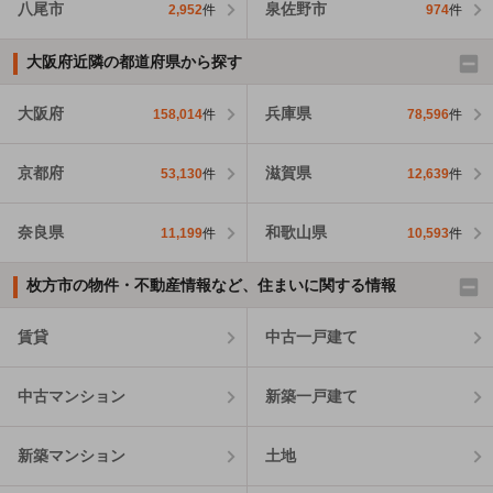
八尾市
泉佐野市
2,952
件
974
件
大阪府近隣の都道府県から探す
大阪府
兵庫県
158,014
件
78,596
件
京都府
滋賀県
53,130
件
12,639
件
奈良県
和歌山県
11,199
件
10,593
件
枚方市の物件・不動産情報など、住まいに関する情報
賃貸
中古一戸建て
中古マンション
新築一戸建て
新築マンション
土地