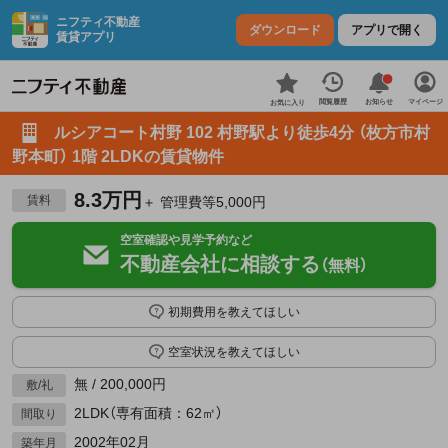
ニフティ不動産
ダウンロード
アプリで開く
賃貸アプリ
お知らせ
閲覧履歴
マイページ
お気に入り
ルシアコート村野 102 村野駅より徒歩4分 （枚方市村
野本町） 1階 2LDKの賃貸物件
8.3万円
賃料
＋ 管理費等5,000円
空室確認や見学予約など
不動産会社に相談する
（無料）
初期費用を教えてほしい
空室状況を教えてほしい
無 / 200,000円
敷/礼
2LDK（専有面積：62㎡）
間取り
2002年02月
築年月