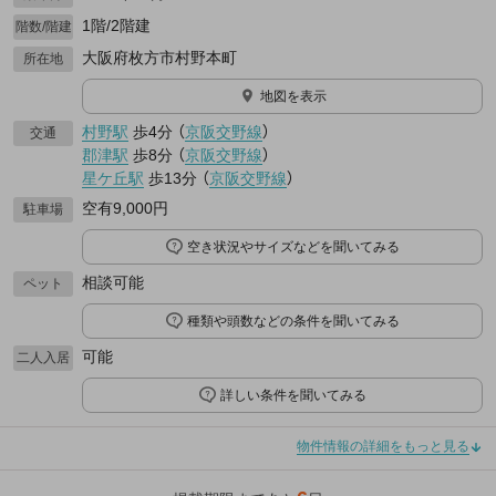
1階/2階建
階数/階建
大阪府枚方市村野本町
所在地
地図を表示
村野駅
歩4分
（
京阪交野線
）
交通
郡津駅
歩8分
（
京阪交野線
）
星ケ丘駅
歩13分
（
京阪交野線
）
空有9,000円
駐車場
空き状況やサイズなどを聞いてみる
相談可能
ペット
種類や頭数などの条件を聞いてみる
可能
二人入居
詳しい条件を聞いてみる
物件情報の詳細をもっと見る