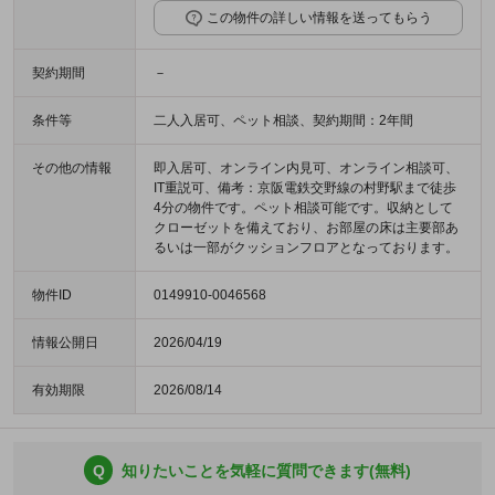
この物件の詳しい情報を送ってもらう
契約期間
－
条件等
二人入居可、ペット相談、契約期間：2年間
その他の情報
即入居可、オンライン内見可、オンライン相談可、
IT重説可、備考：京阪電鉄交野線の村野駅まで徒歩
4分の物件です。ペット相談可能です。収納として
クローゼットを備えており、お部屋の床は主要部あ
るいは一部がクッションフロアとなっております。
物件ID
0149910-0046568
情報公開日
2026/04/19
有効期限
2026/08/14
Q
知りたいことを気軽に質問できます(無料)