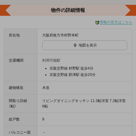
物件の詳細情報
情報の見方はこちら
所在地
大阪府枚方市村野本町
地図を表示
交通機関
利用可能駅
京阪交野線 村野駅 徒歩4分
京阪交野線 郡津駅 徒歩20分
建物構造
木造
間取り詳細
リビングダイニングキッチン 11.3帖洋室 7.2帖洋室
（帖）
6帖
総戸数
9
バルコニー面
－