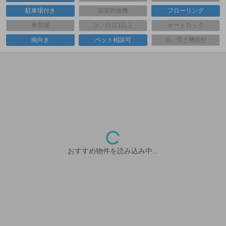
駐車場付き
浴室乾燥機
フローリング
角部屋
コンロ2口以上
オートロック
南向き
ペット相談可
追い焚き機能付
おすすめ物件を読み込み中...