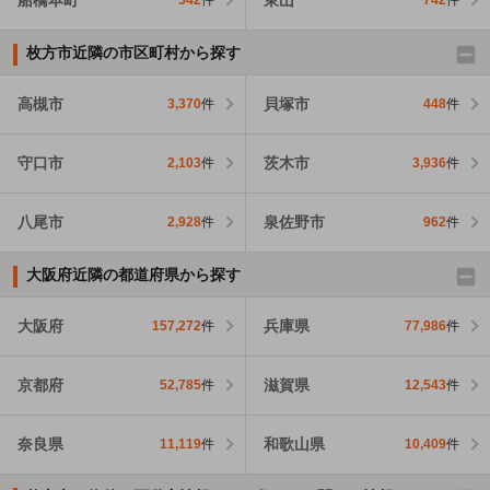
542
件
742
件
枚方市近隣の市区町村から探す
高槻市
貝塚市
3,370
件
448
件
守口市
茨木市
2,103
件
3,936
件
八尾市
泉佐野市
2,928
件
962
件
大阪府近隣の都道府県から探す
大阪府
兵庫県
157,272
件
77,986
件
京都府
滋賀県
52,785
件
12,543
件
奈良県
和歌山県
11,119
件
10,409
件