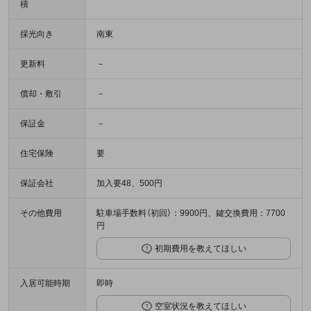
積
採光向き
南東
更新料
－
償却・敷引
－
保証金
－
住宅保険
要
保証会社
加入要48、500円
その他費用
駐車場手数料（初回）：9900円、鍵交換費用：7700
円
初期費用を教えてほしい
入居可能時期
即時
空室状況を教えてほしい