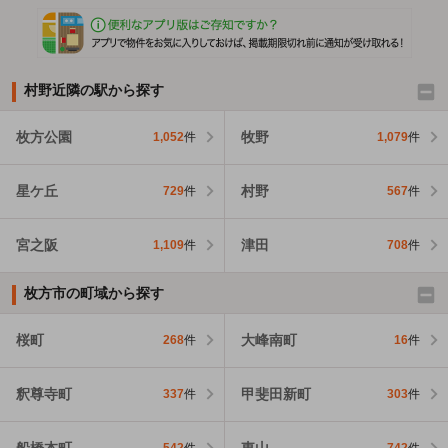
村野近隣の駅から探す
枚方公園
牧野
1,052
件
1,079
件
星ケ丘
村野
729
件
567
件
宮之阪
津田
1,109
件
708
件
枚方市の町域から探す
桜町
大峰南町
268
件
16
件
釈尊寺町
甲斐田新町
337
件
303
件
船橋本町
東山