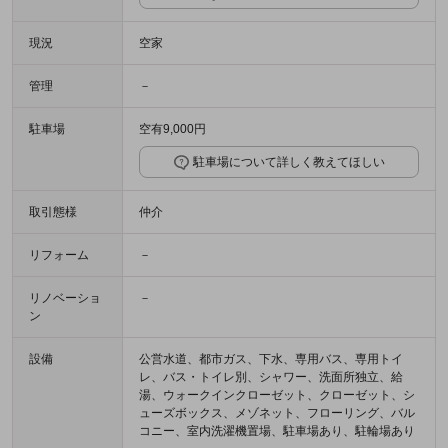
現況
空家
管理
－
駐車場
空有9,000円
駐車場について詳しく教えてほしい
取引態様
仲介
リフォーム
－
リノベーショ
－
ン
設備
公営水道、都市ガス、下水、専用バス、専用トイ
レ、バス・トイレ別、シャワー、洗面所独立、給
湯、ウォークインクローゼット、クローゼット、シ
ューズボックス、メゾネット、フローリング、バル
コニー、室内洗濯機置場、駐車場あり、駐輪場あり