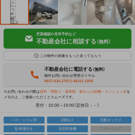
空室確認や見学予約など
不動産会社に相談する
（無料）
この物件の画像をもっと送ってもらう
不動産会社に電話する
（無料）
物件お問い合わせ専用ダイヤル
0037-634-27971-48311-1050
※お問い合わせの際は
賃料・間取り・最寄駅・駅からの距離・マンション名
を
メモの上、ご連絡いただくとスムーズです。
受付：10:00～19:00（定休日：－）
バス・トイレ別
2階以上
宅配ボックス
駐車場付き
浴室乾燥機
フローリング