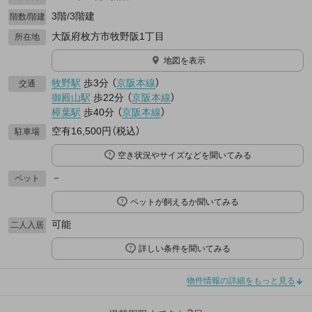
3階/3階建
階数/階建
大阪府枚方市牧野阪1丁目
所在地
地図を表示
牧野駅
歩3分
（
京阪本線
）
交通
御殿山駅
歩22分
（
京阪本線
）
樟葉駅
歩40分
（
京阪本線
）
空有16,500円（税込）
駐車場
空き状況やサイズなどを聞いてみる
－
ペット
ペットが飼えるか聞いてみる
可能
二人入居
詳しい条件を聞いてみる
物件情報の詳細をもっと見る