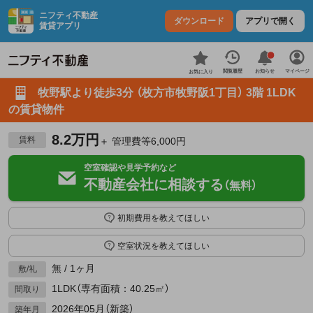
ニフティ不動産
ダウンロード
アプリで開く
賃貸アプリ
お知らせ
閲覧履歴
マイページ
お気に入り
牧野駅より徒歩3分 （枚方市牧野阪1丁目） 3階 1LDK
の賃貸物件
8.2万円
賃料
＋ 管理費等6,000円
空室確認や見学予約など
不動産会社に相談する
（無料）
初期費用を教えてほしい
空室状況を教えてほしい
無 / 1ヶ月
敷/礼
1LDK（専有面積：40.25㎡）
間取り
2026年05月（新築）
築年月