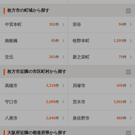
枚方市の町域から探す
中宮本町
宗谷
302
件
94
件
南船橋
牧野本町
85
件
1,593
件
交北
新之栄町
263
件
70
件
枚方市近隣の市区町村から探す
高槻市
貝塚市
3,319
件
445
件
守口市
茨木市
2,089
件
3,902
件
八尾市
泉佐野市
2,940
件
969
件
大阪府近隣の都道府県から探す