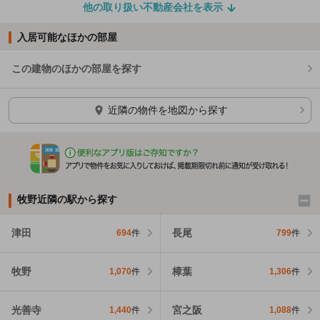
他の取り扱い不動産会社を表示
入居可能なほかの部屋
この建物のほかの部屋を探す
ほかの部屋を検索中…
近隣の物件を地図から探す
牧野近隣の駅から探す
津田
長尾
694
件
799
件
牧野
樟葉
1,070
件
1,306
件
光善寺
宮之阪
1,440
件
1,088
件