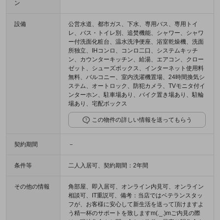
ン
設備
公営水道、都市ガス、下水、専用バス、専用トイ
レ、バス・トイレ別、追焚機能、シャワー、シャワ
ー付洗面化粧台、温水洗浄便座、浴室乾燥機、洗面
所独立、IHコンロ、コンロ二口、システムキッチ
ン、カウンターキッチン、給湯、エアコン、クロー
ゼット、シューズボックス、インターネット使用料
無料、バルコニー、室内洗濯機置場、24時間換気シ
ステム、オートロック、防犯カメラ、TVモニタ付イ
ンターホン、駐車場あり、バイク置き場あり、駐輪
場あり、宅配ボックス
この物件の詳しい情報を送ってもらう
契約期間
－
条件等
二人入居可、契約期間：2年間
その他の情報
角部屋、即入居可、オンライン内見可、オンライン
相談可、IT重説可、備考：当店ではベテランスタッ
フが、お客様に安心して新生活を送って頂けますよ
う精一杯のサポートを致しますm(._.)mご内見の際