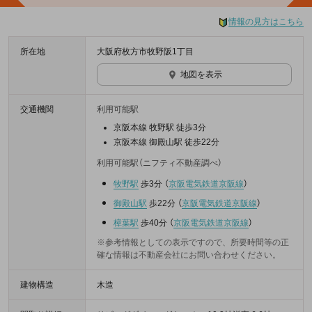
情報の見方はこちら
所在地
大阪府枚方市牧野阪1丁目
地図を表示
交通機関
利用可能駅
京阪本線 牧野駅 徒歩3分
京阪本線 御殿山駅 徒歩22分
利用可能駅（ニフティ不動産調べ）
牧野駅
歩3分
（
京阪電気鉄道京阪線
）
御殿山駅
歩22分
（
京阪電気鉄道京阪線
）
樟葉駅
歩40分
（
京阪電気鉄道京阪線
）
※参考情報としての表示ですので、所要時間等の正
確な情報は不動産会社にお問い合わせください。
建物構造
木造