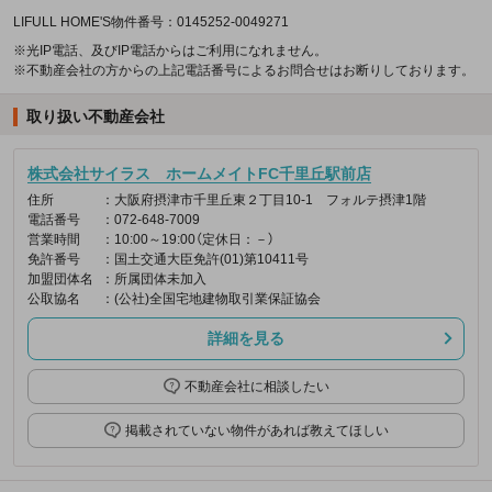
LIFULL HOME'S物件番号：0145252-0049271
※光IP電話、及びIP電話からはご利用になれません。
※不動産会社の方からの上記電話番号によるお問合せはお断りしております。
取り扱い不動産会社
株式会社サイラス ホームメイトFC千里丘駅前店
住所
：大阪府摂津市千里丘東２丁目10-1 フォルテ摂津1階
電話番号
：072-648-7009
営業時間
：10:00～19:00（定休日：－）
免許番号
：国土交通大臣免許(01)第10411号
加盟団体名
：所属団体未加入
公取協名
：(公社)全国宅地建物取引業保証協会
詳細を見る
不動産会社に相談したい
掲載されていない物件があれば教えてほしい