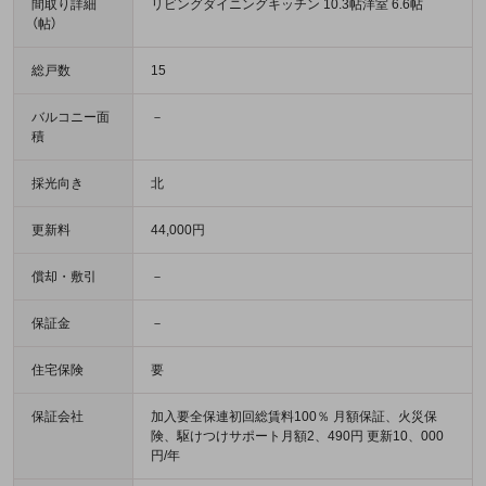
間取り詳細
リビングダイニングキッチン 10.3帖洋室 6.6帖
（帖）
総戸数
15
バルコニー面
－
積
採光向き
北
更新料
44,000円
償却・敷引
－
保証金
－
住宅保険
要
保証会社
加入要全保連初回総賃料100％ 月額保証、火災保
険、駆けつけサポート月額2、490円 更新10、000
円/年