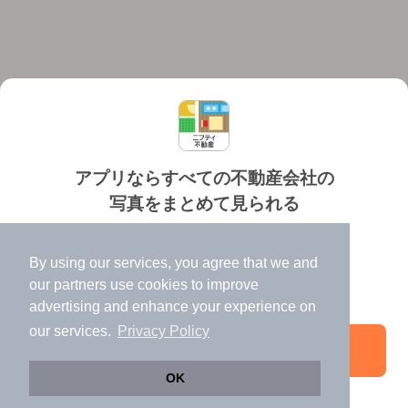
アプリならすべての不動産会社の
写真をまとめて見られる
対応機種
個人情報保護ポリシー
利用規約
運営会社
✔️
たくさんの写真でイメージふくらむ
ヘルプ・お問い合わせ
採用情報
By using our services, you agree that we and
✔️
高速表示で似た物件も見つけやすい
our
partners
use cookies to improve
✔️
便利な通知機能も充実
advertising and enhance your experience on
our services.
Privacy Policy
アプリを開く
©NIFTY Lifestyle Co., Ltd.
OK