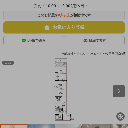
受付：10:00～19:00（定休日：－）
このお部屋を
0
人以上
が検討中です
お気に入り登録
LINEで送る
Mailで共有
株式会社サイラス ホームメイトFC千里丘駅前店
1
/
21