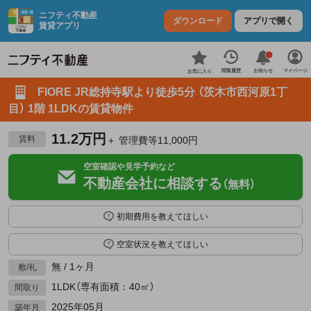
ニフティ不動産
ダウンロード
アプリで開く
賃貸アプリ
お知らせ
閲覧履歴
マイページ
お気に入り
FIORE JR総持寺駅より徒歩5分 （茨木市西河原1丁
目） 1階 1LDKの賃貸物件
11.2万円
賃料
＋ 管理費等11,000円
空室確認や見学予約など
不動産会社に相談する
（無料）
初期費用を教えてほしい
空室状況を教えてほしい
無 / 1ヶ月
敷/礼
1LDK（専有面積：40㎡）
間取り
2025年05月
築年月