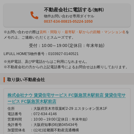
不動産会社に電話する
（無料）
物件お問い合わせ専用ダイヤル
0037-634-00815-05224-1050
※お問い合わせの際は
賃料・間取り・最寄駅・駅からの距離・マンション名
を
メモの上、ご連絡いただくとスムーズです。
受付：10:00～19:00（定休日：年末年始）
LIFULL HOME'S物件番号：0103927-0140521
※光IP電話、及びIP電話からはご利用になれません。
※不動産会社の方からの上記電話番号によるお問合せはお断りしております。
取り扱い不動産会社
株式会社ナウ 賃貸住宅サービス FC阪急茨木駅前店 賃貸住宅サ
ービス FC阪急茨木駅前店
住所
：大阪府茨木市双葉町2-29 エスタシオン茨木1F
電話番号
：072-634-4146
営業時間
：10:00～19:00（定休日：年末年始）
免許番号
：大阪府知事(06)第045434号
加盟団体名
：(公社)近畿圏不動産流通機構