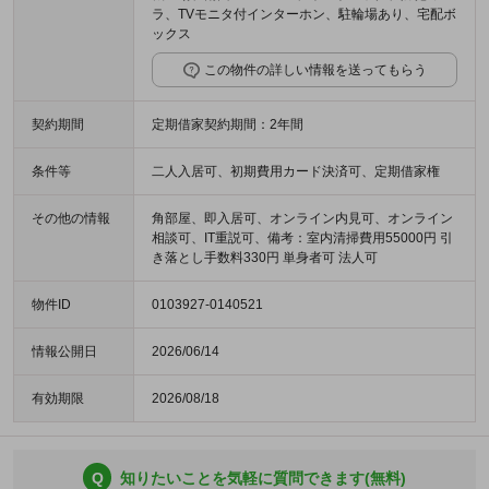
ラ、TVモニタ付インターホン、駐輪場あり、宅配ボ
ックス
この物件の詳しい情報を送ってもらう
契約期間
定期借家契約期間：2年間
条件等
二人入居可、初期費用カード決済可、定期借家権
その他の情報
角部屋、即入居可、オンライン内見可、オンライン
相談可、IT重説可、備考：室内清掃費用55000円 引
き落とし手数料330円 単身者可 法人可
物件ID
0103927-0140521
情報公開日
2026/06/14
有効期限
2026/08/18
Q
知りたいことを気軽に質問できます(無料)