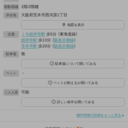
1階/2階建
階数/階建
大阪府茨木市西河原1丁目
所在地
地図を表示
ＪＲ総持寺駅
歩5分
（
東海道線
）
交通
総持寺駅
歩13分
（
阪急京都線
）
茨木市駅
歩20分
（
阪急京都線
）
無
駐車場
駐車場について聞いてみる
－
ペット
ペットが飼えるか聞いてみる
可能
二人入居
詳しい条件を聞いてみる
物件情報の詳細をもっと見る