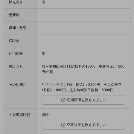
採光向き
南
更新料
－
償却・敷引
－
保証金
－
住宅保険
要
保証会社
加入要初回保証料:総賃料の100% 更新時:20、000
円/年毎
その他費用
リブリクラブ（月額・税込）：2200円、火災保険料
（月額）：800円、退去時精算手数料：5000円
初期費用を教えてほしい
入居可能時期
即時
空室状況を教えてほしい