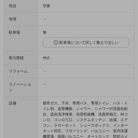
現況
空家
管理
－
駐車場
無
駐車場について詳しく教えてほしい
取引態様
仲介
リフォーム
－
リノベーショ
－
ン
設備
都市ガス、下水、専用バス、専用トイレ、バス・ト
イレ別、追焚機能、シャワー、シャワー付洗面化粧
台、温水洗浄便座、浴室乾燥機、洗面所独立、IHコ
ンロ、コンロ三口、システムキッチン、給湯、エア
コン、クローゼット、シューズボックス、インター
ネット対応、フローリング、バルコニー、室内洗濯
機置場、南面バルコニー、オートロック、防犯カメ