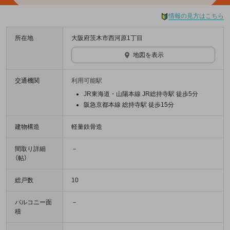
情報の見方はこちら
所在地
大阪府茨木市西河原1丁目
地図を表示
交通機関
利用可能駅
JR東海道・山陽本線 JR総持寺駅 徒歩5分
阪急京都本線 総持寺駅 徒歩15分
建物構造
軽量鉄骨造
間取り詳細
－
（帖）
総戸数
10
バルコニー面
－
積