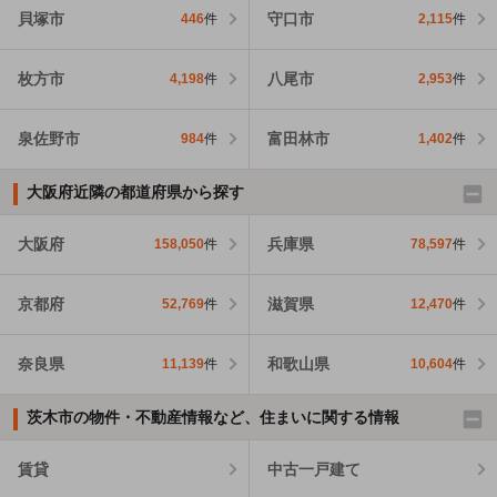
貝塚市
守口市
446
件
2,115
件
枚方市
八尾市
4,198
件
2,953
件
泉佐野市
富田林市
984
件
1,402
件
大阪府近隣の都道府県から探す
大阪府
兵庫県
158,050
件
78,597
件
京都府
滋賀県
52,769
件
12,470
件
奈良県
和歌山県
11,139
件
10,604
件
茨木市の物件・不動産情報など、住まいに関する情報
賃貸
中古一戸建て