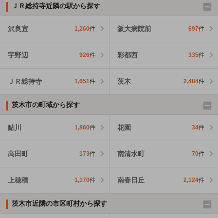
ＪＲ総持寺近隣の駅から探す
沢良宜
阪大病院前
1,260
件
697
件
宇野辺
彩都西
926
件
335
件
ＪＲ総持寺
茨木
1,651
件
2,484
件
茨木市の町域から探す
鮎川
花園
1,860
件
34
件
高田町
南清水町
173
件
70
件
上穂積
南春日丘
1,170
件
2,124
件
茨木市近隣の市区町村から探す