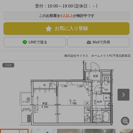
受付：10:00～19:00（定休日：－）
このお部屋を
0
人以上
が検討中です
お気に入り登録
LINEで送る
Mailで共有
株式会社サイラス ホームメイトFC千里丘駅前店
1
/
22