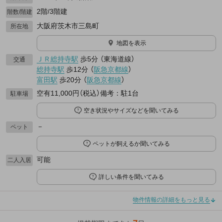
2階/3階建
階数/階建
大阪府茨木市三島町
所在地
地図を表示
ＪＲ総持寺駅
歩5分
（
東海道線
）
交通
総持寺駅
歩12分
（
阪急京都線
）
富田駅
歩20分
（
阪急京都線
）
空有11,000円（税込）備考：駐1台
駐車場
空き状況やサイズなどを聞いてみる
－
ペット
ペットが飼えるか聞いてみる
可能
二人入居
詳しい条件を聞いてみる
物件情報の詳細をもっと見る