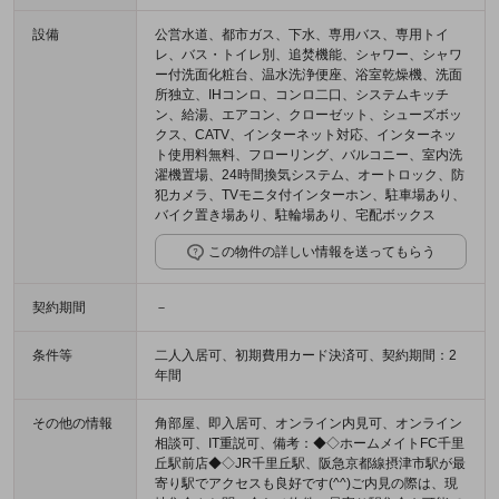
設備
公営水道、都市ガス、下水、専用バス、専用トイ
レ、バス・トイレ別、追焚機能、シャワー、シャワ
ー付洗面化粧台、温水洗浄便座、浴室乾燥機、洗面
所独立、IHコンロ、コンロ二口、システムキッチ
ン、給湯、エアコン、クローゼット、シューズボッ
クス、CATV、インターネット対応、インターネッ
ト使用料無料、フローリング、バルコニー、室内洗
濯機置場、24時間換気システム、オートロック、防
犯カメラ、TVモニタ付インターホン、駐車場あり、
バイク置き場あり、駐輪場あり、宅配ボックス
この物件の詳しい情報を送ってもらう
契約期間
－
条件等
二人入居可、初期費用カード決済可、契約期間：2
年間
その他の情報
角部屋、即入居可、オンライン内見可、オンライン
相談可、IT重説可、備考：◆◇ホームメイトFC千里
丘駅前店◆◇JR千里丘駅、阪急京都線摂津市駅が最
寄り駅でアクセスも良好です(^^)ご内見の際は、現