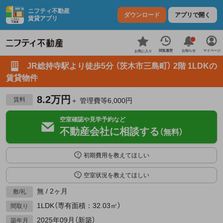
ニフティ不動産
ダウンロード
アプリで開く
賃貸アプリ
お知らせ
閲覧履歴
マイページ
お気に入り
JR総持寺駅より徒歩5分 （茨木市三島町） 2階 1LDKの
賃貸物件
8.2万円
賃料
＋ 管理費等6,000円
空室確認や見学予約など
不動産会社に相談する
（無料）
初期費用を教えてほしい
空室状況を教えてほしい
無 / 2ヶ月
敷/礼
1LDK（専有面積：32.03㎡）
間取り
2025年09月（新築）
築年月