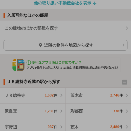
他の取り扱い不動産会社を表示
入居可能なほかの部屋
この建物のほかの部屋を探す
ほかの部屋を検索中…
近隣の物件を地図から探す
ＪＲ総持寺近隣の駅から探す
ＪＲ総持寺
茨木市
1,632
件
2,746
件
沢良宜
彩都西
1,231
件
338
件
宇野辺
茨木
937
件
2,480
件