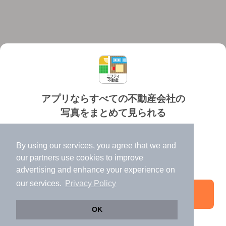
アプリならすべての不動産会社の
写真をまとめて見られる
対応機種
個人情報保護ポリシー
利用規約
運営会社
✔️
たくさんの写真でイメージふくらむ
ヘルプ・お問い合わせ
採用情報
By using our services, you agree that we and
✔️
高速表示で似た物件も見つけやすい
our
partners
use cookies to improve
✔️
便利な通知機能も充実
advertising and enhance your experience on
our services.
Privacy Policy
アプリを開く
©NIFTY Lifestyle Co., Ltd.
OK