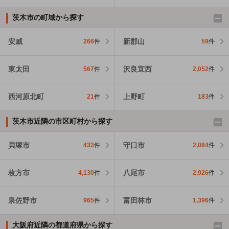
茨木市の町域から探す
安威
新郡山
266
件
59
件
東太田
沢良宜西
567
件
2,052
件
西河原北町
上野町
21
件
183
件
茨木市近隣の市区町村から探す
貝塚市
守口市
433
件
2,084
件
枚方市
八尾市
4,130
件
2,926
件
泉佐野市
富田林市
965
件
1,396
件
大阪府近隣の都道府県から探す