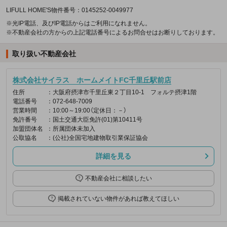
LIFULL HOME'S物件番号：0145252-0049977
※光IP電話、及びIP電話からはご利用になれません。
※不動産会社の方からの上記電話番号によるお問合せはお断りしております。
取り扱い不動産会社
株式会社サイラス ホームメイトFC千里丘駅前店
住所
：大阪府摂津市千里丘東２丁目10-1 フォルテ摂津1階
電話番号
：072-648-7009
営業時間
：10:00～19:00（定休日：－）
免許番号
：国土交通大臣免許(01)第10411号
加盟団体名
：所属団体未加入
公取協名
：(公社)全国宅地建物取引業保証協会
詳細を見る
不動産会社に相談したい
掲載されていない物件があれば教えてほしい