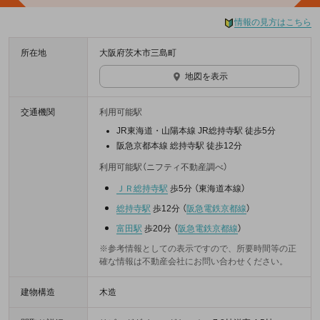
情報の見方はこちら
所在地
大阪府茨木市三島町
地図を表示
交通機関
利用可能駅
JR東海道・山陽本線 JR総持寺駅 徒歩5分
阪急京都本線 総持寺駅 徒歩12分
利用可能駅（ニフティ不動産調べ）
ＪＲ総持寺駅
歩5分
（
東海道本線
）
総持寺駅
歩12分
（
阪急電鉄京都線
）
富田駅
歩20分
（
阪急電鉄京都線
）
※参考情報としての表示ですので、所要時間等の正
確な情報は不動産会社にお問い合わせください。
建物構造
木造