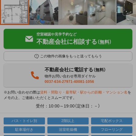
空室確認や見学予約など
不動産会社に相談する
（無料）
この物件の画像をもっと送ってもらう
不動産会社に電話する
（無料）
物件お問い合わせ専用ダイヤル
0037-634-27971-40081-1056
※お問い合わせの際は
賃料・間取り・最寄駅・駅からの距離・マンション名
を
メモの上、ご連絡いただくとスムーズです。
受付：10:00～19:00（定休日：－）
バス・トイレ別
2階以上
宅配ボックス
駐車場付き
浴室乾燥機
フローリング