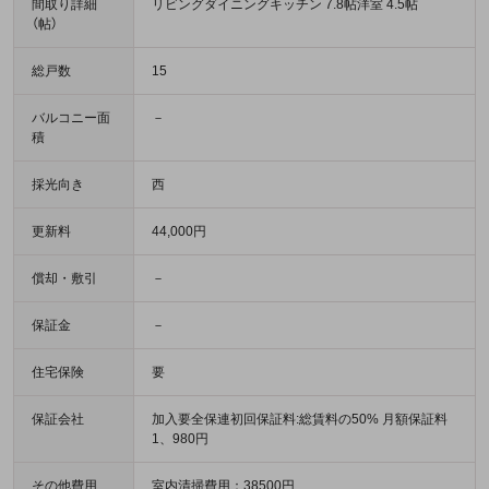
間取り詳細
リビングダイニングキッチン 7.8帖洋室 4.5帖
（帖）
総戸数
15
バルコニー面
－
積
採光向き
西
更新料
44,000円
償却・敷引
－
保証金
－
住宅保険
要
保証会社
加入要全保連初回保証料:総賃料の50% 月額保証料
1、980円
その他費用
室内清掃費用：38500円