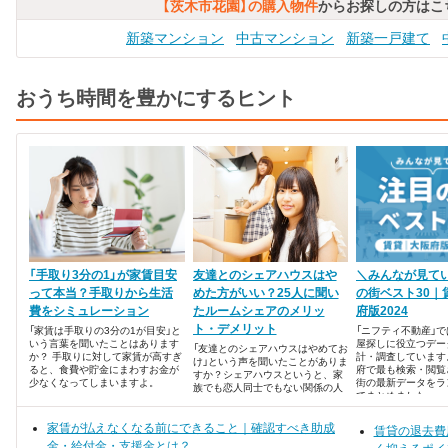
【茨木市花園】の購入物件
からお探しの方はこ
新築マンション
中古マンション
新築一戸建て
おうち時間を豊かにするヒント
「手取り3分の1」が家賃目安
友達とのシェアハウスはや
＼みんなが見て
って本当？手取りから生活
めた方がいい？25人に聞い
の街ベスト30｜
費をシミュレーション
たルームシェアのメリッ
府版2024
ト・デメリット
「家賃は手取りの3分の1が目安」と
「ニフティ不動産」
いう言葉を聞いたことはあります
屋探しに役立つデー
「友達とのシェアハウスはやめてお
か？ 手取りに対して家賃が高すぎ
計・調査しています
け」という声を聞いたことがありま
ると、食費や貯金にまわすお金が
府で最も検索・閲覧
すか？シェアハウスというと、家
少なくなってしまいますよ。
街の最新データをラ
族でも恋人同士でもない関係の人
でまとめました。
間たちがひとつ屋根の下で暮らす
タイプもありますが、友達同士で
家賃が払えなくなる前にできること｜確認すべき助成
賃貸物件を借りてのルームシェア
賃貸の退去費
も人気ですよね、 「にぎやかで楽
金・給付金・支援金とは？