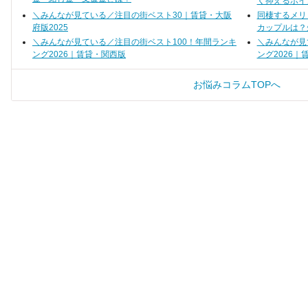
く抑えるポイ
しそう」「家賃や光熱費の負担が少
ない」といったメリットに目が奪わ
＼みんなが見ている／注目の街ベスト30｜賃貸・大阪
同棲するメリ
れがちですが、実際のところデメ
府版2025
カップルは？
リットはないのでしょうか？ 今回
はルームシェアのメリット・デメ
＼みんなが見ている／注目の街ベスト100！年間ランキ
＼みんなが見
リットについて、実際にルームシ
ング2026｜賃貸・関西版
ング2026｜
ェアをしていた25名の方の声を集
めました。
お悩みコラムTOPへ