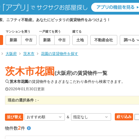
検索、ニフティ不動産。あなたにピッタリの賃貸物件をみつけよう！
マンションを買う
一戸建てを買う
建てる
新築
中古
新築
中古
土地
不動産会社
調べる
大阪府
茨木市
花園の賃貸物件を探す
茨木市花園
(大阪府)の賃貸物件一覧
茨木市花園
の賃貸物件をさまざまなこだわり条件から検索できます。
2026年01月30日
更新
現在の選択条件：
-
絞り込み
並び替え
＆
2
物件数
件