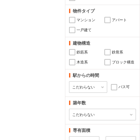
物件タイプ
マンション
アパート
一戸建て
建物構造
鉄筋系
鉄骨系
木造系
ブロック構造
駅からの時間
バス可
築年数
専有面積