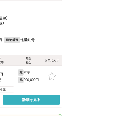
道線）
線）
月
軽量鉄骨
建物構造
料
敷金
お気に入り
費等
礼金
不要
敷
円
200,000円
要
礼
部屋
詳細を見る