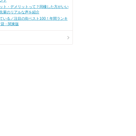
ント
ット・デメリットって？同棲した方がいい
先輩のリアルな声を紹介
ている／注目の街ベスト100！年間ランキ
賃貸・関東版