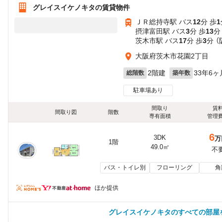
グレイスイケノキタの賃貸物件
ＪＲ総持寺駅 バス
12
分 歩
1
摂津富田駅 バス
3
分 歩
13
分
茨木市駅 バス
17
分 歩
3
分 
大阪府茨木市花園2丁目
2階建
33年6ヶ
総階数
築年数
駐車場あり
間取り
賃
間取り図
階数
専有面積
管理
6
3DK
万
1階
49.0㎡
不
バス・トイレ別
フローリング
角
ほか提供
グレイスイケノキタのすべての部屋