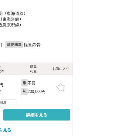
分 （東海道線）
 （東海道線）
（阪急京都線）
月
軽量鉄骨
建物構造
料
敷金
お気に入り
費等
礼金
不要
敷
円
200,000円
要
礼
部屋
詳細を見る
を見る