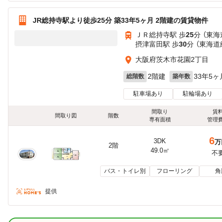
JR総持寺駅より徒歩25分 築33年5ヶ月 2階建の賃貸物件
ＪＲ総持寺駅 歩
25
分 （東海
摂津富田駅 歩
30
分 （東海道
大阪府茨木市花園2丁目
2階建
33年5ヶ
総階数
築年数
駐車場あり
駐輪場あり
間取り
賃
間取り図
階数
専有面積
管理
6
3DK
万
2階
49.0㎡
不
バス・トイレ別
フローリング
角
提供