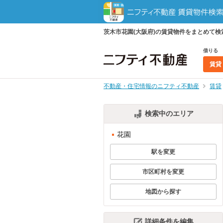
茨木市花園(大阪府)の賃貸物件をまとめて
借りる
賃貸
不動産・住宅情報のニフティ不動産
賃貸
検索中のエリア
花園
駅を変更
市区町村を変更
地図から探す
詳細条件を編集