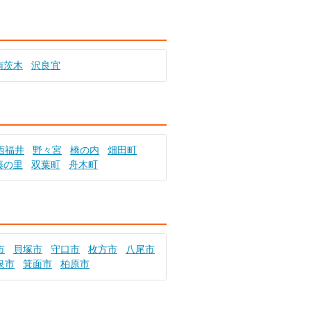
南茨木
沢良宜
西福井
野々宮
橋の内
畑田町
藤の里
双葉町
舟木町
市
貝塚市
守口市
枚方市
八尾市
泉市
箕面市
柏原市