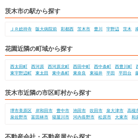
茨木市の駅から探す
ＪＲ総持寺
阪大病院前
彩都西
茨木市
豊川
宇野辺
茨木
花園近隣の町域から探す
西太田町
西河原
西河原北町
西田中町
西中条町
西豊川町
東宇野辺町
東太田
東中条町
東奈良
東福井
平田
平田台
茨木市近隣の市区町村から探す
堺市美原区
岸和田市
豊中市
池田市
吹田市
泉大津市
高槻
泉佐野市
富田林市
寝屋川市
河内長野市
松原市
大東市
和
不動産会社・不動産屋から探す