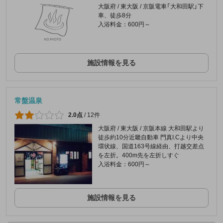
大阪府 / 東大阪 / 京阪電車「大和田駅」下
車、徒歩8分
入浴料金：600円～
施設情報を見る
常盤温泉
2.0点
/
12件
大阪府 / 東大阪 / 京阪本線 大和田駅より
徒歩約10分近畿自動車 門真I.Cより中央
環状線、国道163号線経由、打越交差点
を左折。400m先を左折しすぐ
入浴料金：600円～
施設情報を見る