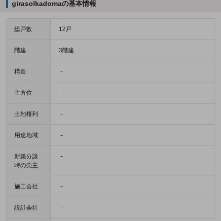
girasolkadomaの基本情報
総戸数
12戸
階建
3階建
構造
－
主方位
－
土地権利
－
用途地域
－
新築分譲
－
時の売主
施工会社
－
設計会社
－