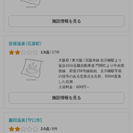
施設情報を見る
皆様温泉（石原町）
1.9点
/
17件
大阪府 / 東大阪 / 京阪本線 吉川橋駅より
徒歩10分近畿自動車道 門間ICより中央環
状線、府道158号線経由、古川橋駅手前
の信号のある交差点を左折、500m直進
した右側
入浴料金：600円～
施設情報を見る
藤田温泉【守口市】
2.0点
/
8件