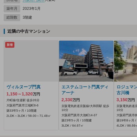
築年月
2023年1月
総階数
3階建
近隣の中古マンション
新着
ヴィルヌーブ門真
エステムコート門真ディ
ロジュマ
アーナ
古川橋
1,150～1,320
万円
2,330
3,150
万円
万円
片町線/住道駅 徒歩26分
大阪府門真市江端町8-6
京阪電気鉄道京阪線/大和田駅 徒歩
京阪電気鉄道京
10分
10分
築33年5ヶ月 / 10階建
大阪府門真市大池町14-37
大阪府門真市御
2LDK～3LDK / 58.00～71.48㎡
築23年5ヶ月 / 10階建
築19年8ヶ月 /
3LDK / 64.67㎡
4LDK / 86.69