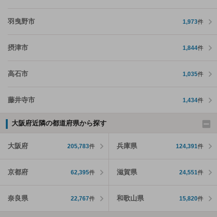
羽曳野市
1,973
件
摂津市
1,844
件
高石市
1,035
件
藤井寺市
1,434
件
大阪府近隣の都道府県から探す
大阪府
兵庫県
205,783
件
124,391
件
京都府
滋賀県
62,395
件
24,551
件
奈良県
和歌山県
22,767
件
15,820
件