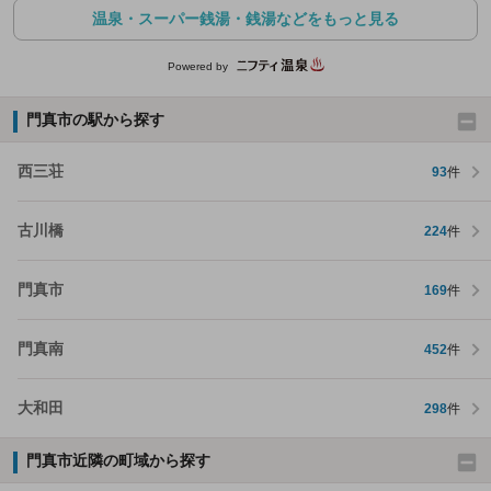
温泉・スーパー銭湯・銭湯などをもっと見る
Powered by
門真市の駅から探す
西三荘
93
件
古川橋
224
件
門真市
169
件
門真南
452
件
大和田
298
件
門真市近隣の町域から探す