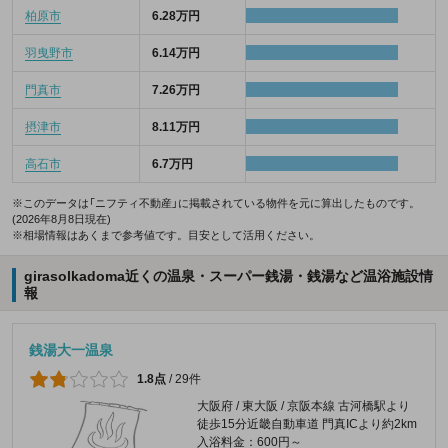
柏原市
6.28万円
羽曳野市
6.14万円
門真市
7.26万円
摂津市
8.11万円
高石市
6.7万円
※このデータは「ニフティ不動産」に掲載されている物件を元に算出したものです。
(2026年8月8日現在)
※相場情報はあくまで参考値です。目安として活用ください。
girasolkadoma近くの温泉・スーパー銭湯・銭湯など温浴施設情
報
銭湯大一温泉
1.8点
/
29件
大阪府 / 東大阪 / 京阪本線 古河橋駅より
徒歩15分近畿自動車道 門真ICより約2km
入浴料金：600円～