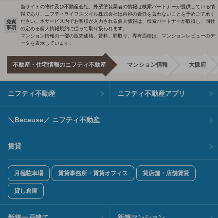
当サイトの物件及び不動産会社、外壁塗装業者の情報は検索パートナーが提供している情
報であり、ニフティライフスタイル株式会社は内容の責任を負わないことを予めご了承く
ださい。本サービス内でお客様が入力される個人情報は、検索パートナーが取得し、同社
免責
事項
の定める個人情報規約に従って取り扱われます。
マンション情報の一部の販売価格、賃料、間取り、専有面積は、マンションレビューのデ
ータを表示しています。
不動産・住宅情報のニフティ不動産
マンション情報
大阪府
ニフティ不動産
ニフティ不動産アプリ
＼Because／ ニフティ不動産
賃貸
月極駐車場
賃貸事務所・賃貸オフィス
貸店舗・店舗賃貸
貸し倉庫
新築一戸建て
新築マンション