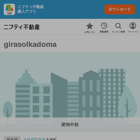
ニフティ不動産
ダウンロード
購入アプリ
カンタン検索
閲覧履歴
マイページ
お気に入り
girasolkadoma
建物外観
所在地
大阪府
門真市
大倉町