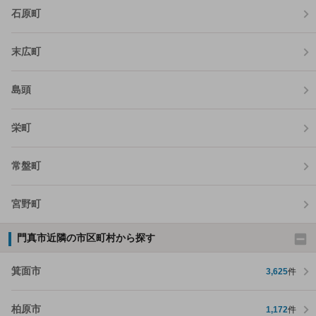
石原町
末広町
島頭
栄町
常盤町
宮野町
門真市近隣の市区町村から探す
箕面市
3,625
件
柏原市
1,172
件