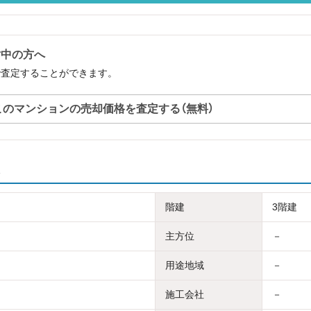
討中の方へ
で査定することができます。
このマンションの売却価格を査定する（無料）
階建
3階建
主方位
－
用途地域
－
施工会社
－