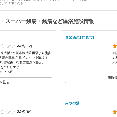
として活用ください。
・スーパー銭湯・銭湯など温浴施設情報
喜楽温泉【門真市】
2.0点
/
12件
/ 東大阪 / 京阪本線 大和田駅より徒歩
大
近畿自動車 門真I.Cより中央環状線、
約
63号線経由、打越交差点を左折。
入
先を左折しすぐ
：600円～
施設
を見る
みやの湯
2.0点
/
8件