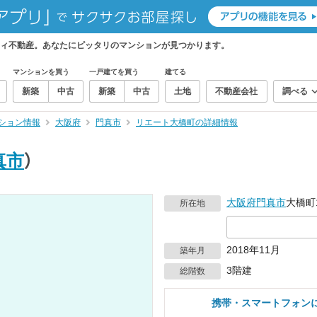
ィ不動産。あなたにピッタリのマンションが見つかります。
マンションを買う
一戸建てを買う
建てる
新築
中古
新築
中古
土地
不動産会社
調べる
ション情報
大阪府
門真市
リエート大橋町の詳細情報
真市
）
大阪府
門真市
大橋町1
所在地
2018年11月
築年月
3階建
総階数
携帯・スマートフォン