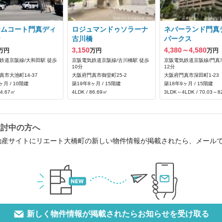
テムコート門真ディ
ロジュマンドゥソラーナ
ネバーランド門真
ナ
古川橋
パークス
3,150
4,380～4,580
万円
万円
万円
鉄道京阪線/大和田駅 徒歩
京阪電気鉄道京阪線/古川橋駅 徒歩
京阪電気鉄道京阪線/門真
10分
12分
真市大池町14-37
大阪府門真市御堂町25-2
大阪府門真市深田町1-23
ヶ月 / 10階建
築19年8ヶ月 / 15階建
築18年9ヶ月 / 15階建
64.67㎡
4LDK / 86.69㎡
3LDK～4LDK / 70.03～8
検討中の方へ
動産サイトにリエート大橋町の新しい物件情報が掲載されたら、メール
新しく物件情報が掲載されたらお知らせを受け取る