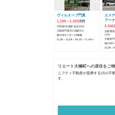
ヴィルヌーブ門真
エス
アー
1,150～1,320
万円
2,330
片町線/住道駅 徒歩26分
大阪府門真市江端町8-6
京阪電気
10分
築33年5ヶ月 / 10階建
大阪府門
2LDK～3LDK / 58.00～71.48㎡
築23年5
3LDK / 
リエート大橋町への居住をご
ニフティ不動産が提携する15の不
す。