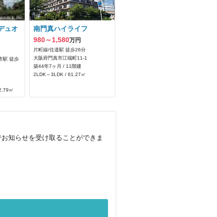
デュオ
南門真ハイライフ
980～1,580
万円
片町線/住道駅 徒歩26分
大阪府門真市江端町11-1
市駅 徒歩
築44年7ヶ月 / 11階建
2LDK～3LDK / 61.27㎡
2.79㎡
でお知らせを受け取ることができま