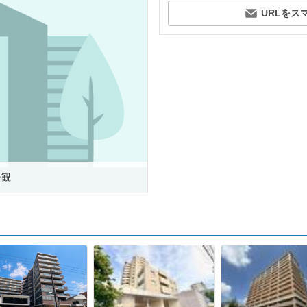
URLをス
外観