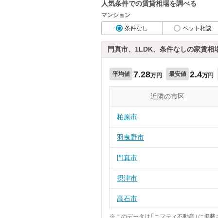
人気条件での賃貸相場を調べる
マンション
条件なし
ペット相談
門真市、1LDK、条件なしの家賃相
7.28
2.4
平均値
最安値
万円
万円
近隣の市区
柏原市
羽曳野市
門真市
摂津市
高石市
※このデータは「ニフティ不動産」に掲載さ