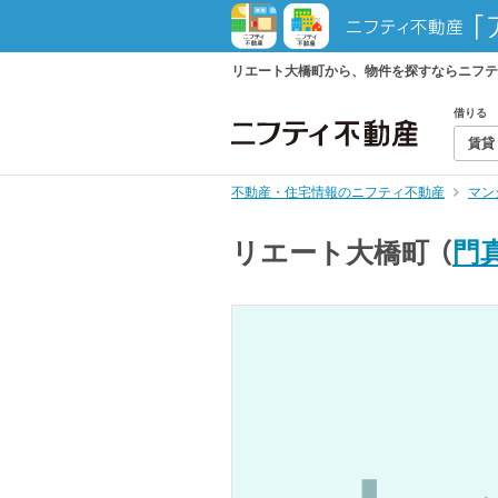
リエート大橋町から、物件を探すならニフテ
借りる
賃貸
不動産・住宅情報のニフティ不動産
マン
リエート大橋町
（
門