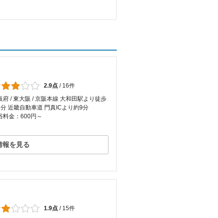
2.9点
/
16件
阪府 / 東大阪 / 京阪本線 大和田駅より徒歩
8分 近畿自動車道 門真ICより約9分
浴料金：600円～
情報を見る
1.9点
/
15件