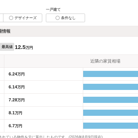
一戸建て
デザイナーズ
条件なし
場情報
12.5
最高値
万円
近隣の家賃相場
6.24
万円
6.14
万円
7.28
万円
8.1
万円
6.7
万円
れている物件を元に算出したものです。(2026年8月9日現在)