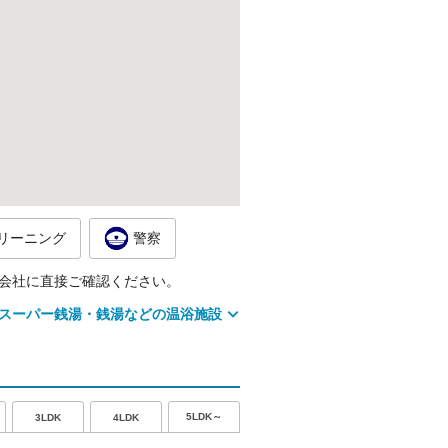
リーニング
警察
会社に直接ご確認ください。
スーパー銭湯・銭湯などの温浴施設
5LDK～
3LDK
4LDK