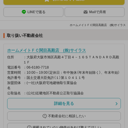
LINEで送る
Mailで共有
ホームメイトＦＣ関目高殿店 (株)サイラス
取り扱い不動産会社
ホームメイトＦＣ関目高殿店 (株)サイラス
住所
：大阪府大阪市旭区高殿４丁目４－１６ＳＴＡＮＤＡＲＤ高殿
１Ｆ
電話番号
：06-6180-7718
営業時間
：10:00～19:00（定休日：年中無休（年末年始除く）、年末年始）
免許番号
：国土交通大臣免許（１）第１０４１１号
加盟団体
：(一社)大阪府宅地建物取引業協会
名
公取協名
：(公社)近畿地区不動産公正取引協議会
詳細を見る
不動産会社に相談したい
掲載されていない物件があれば教えてほしい