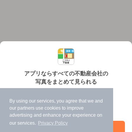
アプリならすべての不動産会社の
写真をまとめて見られる
対応機種
個人情報保護ポリシー
利用規約
運営会社
✔️
たくさんの写真でイメージふくらむ
ヘルプ・お問い合わせ
採用情報
By using our services, you agree that we and
✔️
高速表示で似た物件も見つけやすい
our
partners
use cookies to improve
✔️
便利な通知機能も充実
advertising and enhance your experience on
our services.
Privacy Policy
アプリを開く