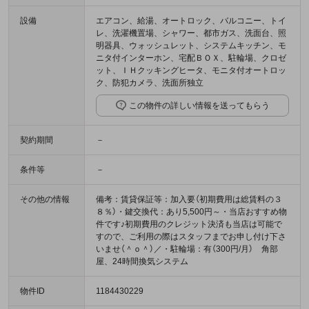
設備
エアコン、給湯、オートロック、バルコニー、トイ
レ、洗濯機置場、シャワー、都市ガス、洗面台、照
明器具、ウォッシュレット、システムキッチン、モ
ニタ付インターホン、宅配ＢＯＸ、駐輪場、クロゼ
ット、ＩＨクッキングヒータ、モニタ付オートロッ
ク、防犯カメラ、洗面所独立
この物件の詳しい情報を送ってもらう
契約期間
－
条件等
－
その他の情報
備考：賃貸保証等：加入要（初期費用は総賃料の３
８％）・鍵交換代：あり5,500円～・当店おすすめ物
件です♪初期費用のクレジット決済も当店は可能で
すので、ご利用の際はスタッフまでお申し付け下さ
いませ（＾ｏ＾）／・駐輪場：有（300円/月） 角部
屋、24時間換気システム
物件ID
1184430229