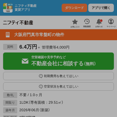
ニフティ不動産
ダウンロード
アプリで開く
賃貸アプリ
お知らせ
閲覧履歴
マイページ
お気に入り
大阪府門真市常盤町の物件
6.4万円
賃料
＋ 管理費等4,000円
空室確認や見学予約など
不動産会社に相談する
（無料）
初期費用を教えてほしい
空室状況を教えてほしい
不要 / 1.0ヶ月
敷/礼
1LDK（専有面積：29.51㎡）
間取り
2026年06月（新築）
築年月