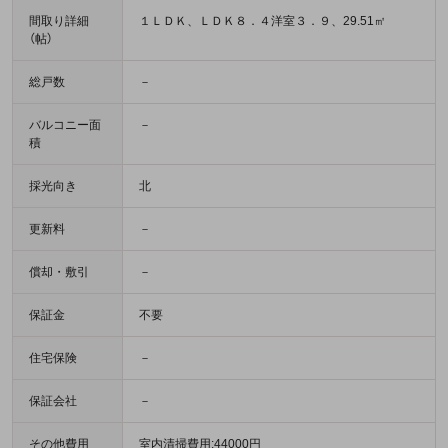
間取り詳細
１ＬＤＫ、ＬＤＫ８．４洋室３．９、29.51㎡
（帖）
総戸数
－
バルコニー面
－
積
採光向き
北
更新料
－
償却・敷引
－
保証金
不要
住宅保険
－
保証会社
－
その他費用
室内清掃費用:44000円