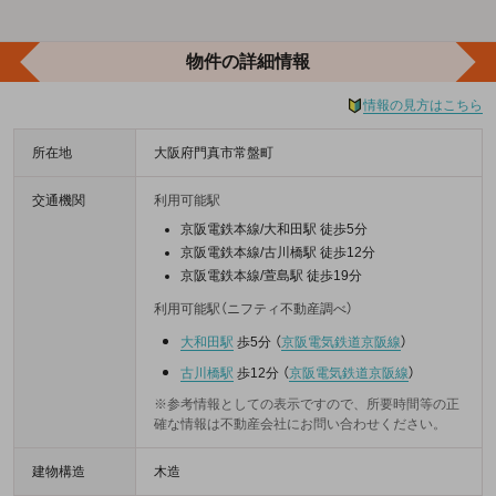
物件の詳細情報
情報の見方はこちら
所在地
大阪府門真市常盤町
交通機関
利用可能駅
京阪電鉄本線/大和田駅 徒歩5分
京阪電鉄本線/古川橋駅 徒歩12分
京阪電鉄本線/萱島駅 徒歩19分
利用可能駅（ニフティ不動産調べ）
大和田駅
歩5分
（
京阪電気鉄道京阪線
）
古川橋駅
歩12分
（
京阪電気鉄道京阪線
）
※参考情報としての表示ですので、所要時間等の正
確な情報は不動産会社にお問い合わせください。
建物構造
木造