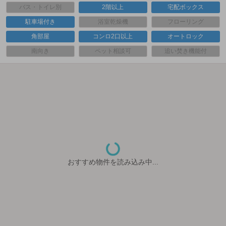
バス・トイレ別
2階以上
宅配ボックス
駐車場付き
浴室乾燥機
フローリング
角部屋
コンロ2口以上
オートロック
南向き
ペット相談可
追い焚き機能付
おすすめ物件を読み込み中...