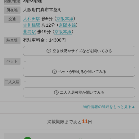
3階/3階建
階数/階建
大阪府門真市常盤町
所在地
大和田駅
歩5分
（
京阪本線
）
交通
古川橋駅
歩12分
（
京阪本線
）
萱島駅
歩19分
（
京阪本線
）
有駐車料金：14300円
駐車場
空き状況やサイズなどを聞いてみる
－
ペット
ペットが飼えるか聞いてみる
－
二人入居
二人入居可能か聞いてみる
物件情報の詳細をもっと見る
11
掲載期限まであと
日