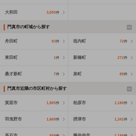
大和田
3,005
件
門真市の町域から探す
舟田町
垣内町
93
件
72
件
東田町
新橋町
1
件
272
件
桑才新町
泉町
7
件
89
件
門真市近隣の市区町村から探す
箕面市
柏原市
1,905
件
1,180
件
羽曳野市
摂津市
1,669
件
1,341
件
高石市
藤井寺市
859
件
1,186
件