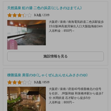
天然温泉 虹の湯 二色の浜店（にしきのはまてん）
3.3点
/
23件
大阪府 / 泉南 / 南海電気鉄道二色浜駅徒歩
15分阪神高速貝塚出入口大阪臨海線1km
入浴料金：850円～
施設情報を見る
積善温泉 美笹のゆ（しゃくぜんおんせんみささのゆ）
3.2点
/
85件
大阪府 / 泉南 / 府道40号積善橋北の信号
を右折。 JR阪和線 和泉橋本駅から徒歩7
分 水間鉄道 石才駅から徒歩5分
入浴料金：800円～