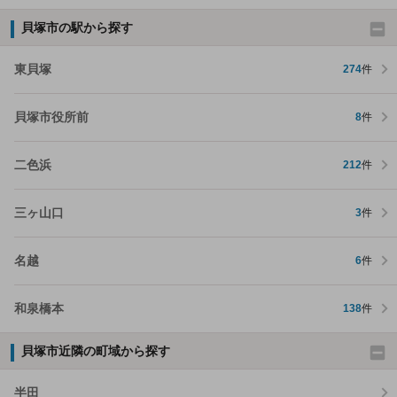
貝塚市の駅から探す
東貝塚
274
件
貝塚市役所前
8
件
二色浜
212
件
三ヶ山口
3
件
名越
6
件
和泉橋本
138
件
貝塚市近隣の町域から探す
半田