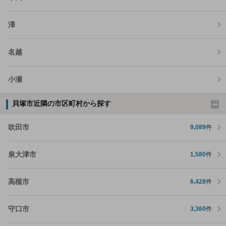
澤
名越
小瀬
貝塚市近隣の市区町村から探す
吹田市
9,089
件
泉大津市
1,580
件
高槻市
6,428
件
守口市
3,360
件