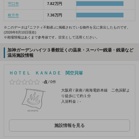
守口市
7.82万円
枚方市
7.36万円
※このデータは「ニフティ不動産」に掲載されている物件を元に算出したものです。
(2026年8月10日現在)
※相場情報はあくまで参考値です。目安として活用ください。
加神ガーデンハイツ３番館近くの温泉・スーパー銭湯・銭湯など
温浴施設情報
ＨＯＴＥＬ ＫＡＮＡＤＥ 関空貝塚
-点
/
0件
大阪府 / 泉南 / 南海電鉄本線 二色浜駅よ
り徒歩にて約１分
入浴料金：-
施設情報を見る