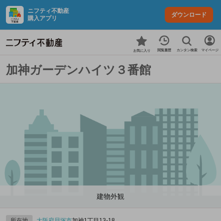
ニフティ不動産
ダウンロード
購入アプリ
カンタン検索
閲覧履歴
マイページ
お気に入り
加神ガーデンハイツ３番館
建物外観
所在地
大阪府
貝塚市
加神1丁目13-18