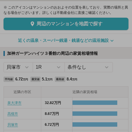
※ このアイコンはマンションのおおよその位置を表しており、実際の場所と異
なる場合がございます。詳しくは不動産会社に直接ご確認ください。
周辺のマンションを地図で探す
近くの温泉・スーパー銭湯・銭湯などの温浴施設
加神ガーデンハイツ３番館の周辺の家賃相場情報
6.72
5.1
8.4
平均値
最安値
最高値
万円
万円
万円
近隣の市区
近隣の家賃相場
泉大津市
32.82万円
高槻市
8.67万円
貝塚市
6.72万円