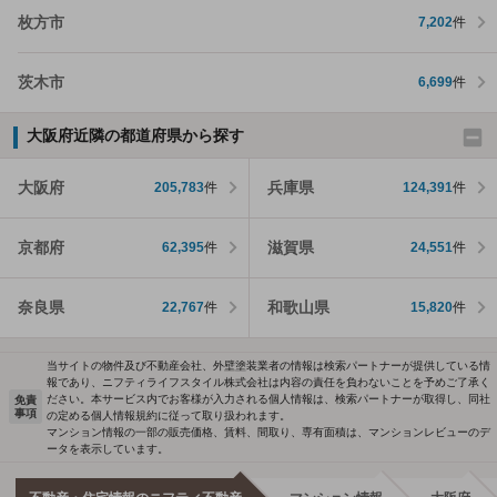
枚方市
7,202
件
茨木市
6,699
件
大阪府近隣の都道府県から探す
大阪府
兵庫県
205,783
件
124,391
件
京都府
滋賀県
62,395
件
24,551
件
奈良県
和歌山県
22,767
件
15,820
件
当サイトの物件及び不動産会社、外壁塗装業者の情報は検索パートナーが提供している情
報であり、ニフティライフスタイル株式会社は内容の責任を負わないことを予めご了承く
ださい。本サービス内でお客様が入力される個人情報は、検索パートナーが取得し、同社
免責
事項
の定める個人情報規約に従って取り扱われます。
マンション情報の一部の販売価格、賃料、間取り、専有面積は、マンションレビューのデ
ータを表示しています。