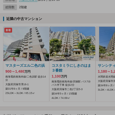
総階数
2階建
近隣の中古マンション
新着
マスターズエル二色の浜
コスタミラにしきのはま
サンシテ
３番館
900～1,480
1,180～1,
万円
1,100
万円
南海電鉄南海本線/二色浜駅 徒歩14
水間鉄道水間線
分
大阪府貝塚市清児
南海電鉄南海本線/貝塚駅 バス7分
大阪府貝塚市澤16‐1
バス停下車 徒歩2分
築34年8ヶ月 /
築31年6ヶ月 / 9階建
大阪府貝塚市二色2丁目5-3
3LDK～4LDK /
2SLDK～3LDK / 65.15㎡
築34年5ヶ月 / 15階建
4LDK / 74.69㎡