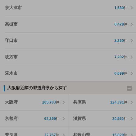
泉大津市
1,580
件
高槻市
6,428
件
守口市
3,360
件
枚方市
7,202
件
茨木市
6,699
件
大阪府近隣の都道府県から探す
大阪府
兵庫県
205,783
件
124,391
件
京都府
滋賀県
62,395
件
24,551
件
奈良県
和歌山県
22,767
件
15,820
件