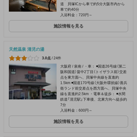
道 貝塚ICから車で約5分大阪市内から
車で約40分
入浴料金：720円～
施設情報を見る
天然温泉 清児の湯
3.0点
/
24件
大阪府 / 泉南 / ・車： ◾️国道26号線（第二
阪和国道）畠中2丁目（トイザラス前）交差
点を東方面へ、貝塚中央線を直進約
1.5km ◾️国道170号線（大阪外環状線）善兵
衛ランド前交差点を西方面へ、貝塚中央
線を直進約2.5km ・電車＆徒歩： ◾️水間
鉄道「清児駅」下車後、北東方向へ徒歩約
7分
入浴料金：600円～
施設情報を見る