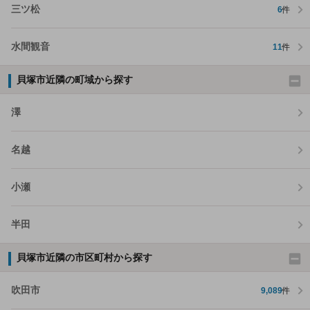
三ツ松
6
件
水間観音
11
件
貝塚市近隣の町域から探す
澤
名越
小瀬
半田
貝塚市近隣の市区町村から探す
吹田市
9,089
件