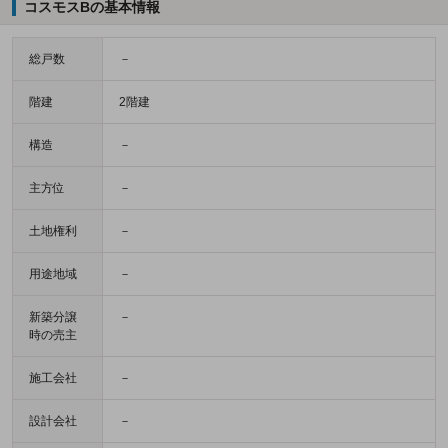
コスモスBの基本情報
総戸数
－
階建
2階建
構造
－
主方位
－
土地権利
－
用途地域
－
新築分譲
－
時の売主
施工会社
－
設計会社
－