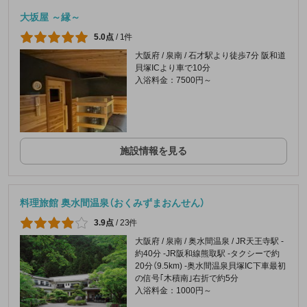
大坂屋 ～縁～
5.0点
/
1件
大阪府 / 泉南 / 石才駅より徒歩7分 阪和道
貝塚ICより車で10分
入浴料金：7500円～
施設情報を見る
料理旅館 奥水間温泉（おくみずまおんせん）
3.9点
/
23件
大阪府 / 泉南 / 奥水間温泉 / JR天王寺駅 -
約40分 -JR阪和線熊取駅 -タクシーで約
20分（9.5km) -奥水間温泉貝塚IC下車最初
の信号｢木積南｣右折で約5分
入浴料金：1000円～