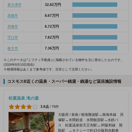
泉大津市
32.82万円
高槻市
8.67万円
貝塚市
6.72万円
守口市
7.82万円
枚方市
7.36万円
※このデータは「ニフティ不動産」に掲載されている物件を元に算出したものです。
(2026年8月10日現在)
※相場情報はあくまで参考値です。目安として活用ください。
コスモスB近くの温泉・スーパー銭湯・銭湯など温浴施設情報
松葉温泉 滝の湯
3.9点
/
76件
大阪府 / 泉南 / 南海難波駅→南海本線 貝
塚駅→水間鉄道 水間観音駅→水鉄バ
ス 松葉温泉前天王寺駅→JR阪和線 熊
取駅 →タクシーで約15分阪和自動車