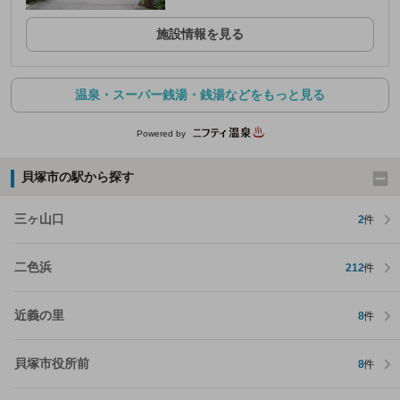
施設情報を見る
温泉・スーパー銭湯・銭湯などをもっと見る
Powered by
貝塚市の駅から探す
三ヶ山口
2
件
二色浜
212
件
近義の里
8
件
貝塚市役所前
8
件