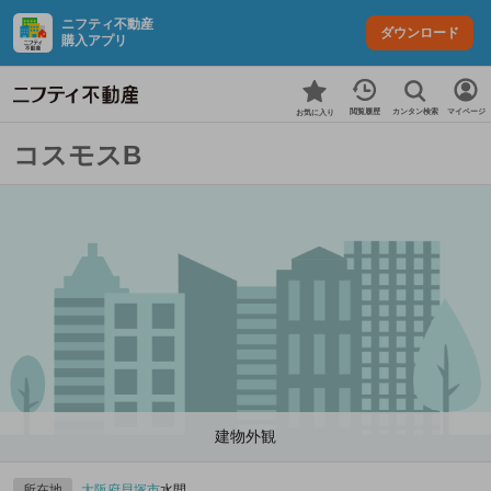
ニフティ不動産
ダウンロード
購入アプリ
カンタン検索
閲覧履歴
マイページ
お気に入り
コスモスB
建物外観
所在地
大阪府
貝塚市
水間