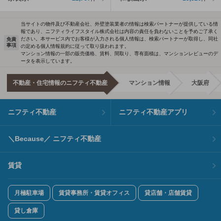
当サイトの物件及び不動産会社、外壁塗装業者の情報は検索パートナーが提供している情
報であり、ニフティライフスタイル株式会社は内容の責任を負わないことを予めご了承く
ださい。本サービス内でお客様が入力される個人情報は、検索パートナーが取得し、同社
免責
事項
の定める個人情報規約に従って取り扱われます。
マンション情報の一部の販売価格、賃料、間取り、専有面積は、マンションレビューのデ
ータを表示しています。
不動産・住宅情報のニフティ不動産
マンション情報
大阪府
ニフティ不動産
ニフティ不動産アプリ
＼Because／ ニフティ不動産
賃貸
月極駐車場
賃貸事務所・賃貸オフィス
貸店舗・店舗賃貸
貸し倉庫