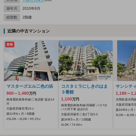
築年月
2010年8月
総階数
2階建
近隣の中古マンション
新着
マスターズエル二色の浜
コスタミラにしきのはま
サンシテ
３番館
900～1,480
1,180～1,
万円
1,100
万円
南海電鉄南海本線/二色浜駅 徒歩14
水間鉄道水間線
分
大阪府貝塚市清児
南海電鉄南海本線/貝塚駅 バス7分
大阪府貝塚市澤16‐1
バス停下車 徒歩2分
築34年8ヶ月 /
築31年6ヶ月 / 9階建
大阪府貝塚市二色2丁目5-3
3LDK～4LDK /
2SLDK～3LDK / 65.15㎡
築34年5ヶ月 / 15階建
4LDK / 74.69㎡