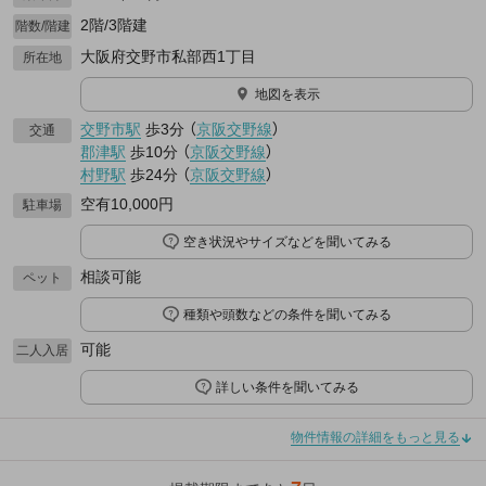
2階/3階建
階数/階建
大阪府交野市私部西1丁目
所在地
地図を表示
交野市駅
歩3分
（
京阪交野線
）
交通
郡津駅
歩10分
（
京阪交野線
）
村野駅
歩24分
（
京阪交野線
）
空有10,000円
駐車場
空き状況やサイズなどを聞いてみる
相談可能
ペット
種類や頭数などの条件を聞いてみる
可能
二人入居
詳しい条件を聞いてみる
物件情報の詳細をもっと見る