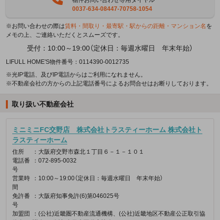
0037-634-08447-70758-1054
※お問い合わせの際は
賃料・間取り・最寄駅・駅からの距離・マンション名
を
メモの上、ご連絡いただくとスムーズです。
受付：10:00～19:00（定休日：毎週水曜日 年末年始）
LIFULL HOME'S物件番号：0114390-0012735
※光IP電話、及びIP電話からはご利用になれません。
※不動産会社の方からの上記電話番号によるお問合せはお断りしております。
取り扱い不動産会社
ミニミニFC交野店 株式会社トラスティーホーム 株式会社ト
ラスティーホーム
住所
：大阪府交野市森北１丁目６－１－１０１
電話番
：072-895-0032
号
営業時
：10:00～19:00（定休日：毎週水曜日 年末年始）
間
免許番
：大阪府知事免許(6)第046025号
号
加盟団
：(公社)近畿圏不動産流通機構、(公社)近畿地区不動産公正取引協