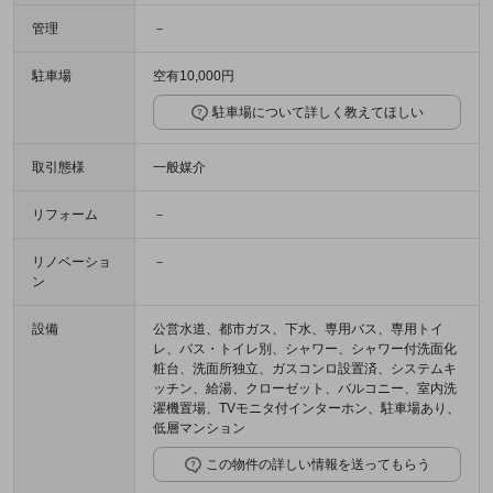
管理
－
駐車場
空有10,000円
駐車場について詳しく教えてほしい
取引態様
一般媒介
リフォーム
－
リノベーショ
－
ン
設備
公営水道、都市ガス、下水、専用バス、専用トイ
レ、バス・トイレ別、シャワー、シャワー付洗面化
粧台、洗面所独立、ガスコンロ設置済、システムキ
ッチン、給湯、クローゼット、バルコニー、室内洗
濯機置場、TVモニタ付インターホン、駐車場あり、
低層マンション
この物件の詳しい情報を送ってもらう