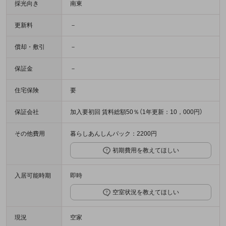
採光向き
南東
更新料
－
償却・敷引
－
保証金
－
住宅保険
要
保証会社
加入要初回 賃料総額50％（1年更新：10，000円）
その他費用
暮らしあんしんパック：2200円
初期費用を教えてほしい
入居可能時期
即時
空室状況を教えてほしい
現況
空家