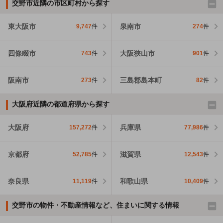
交野市近隣の市区町村から探す
東大阪市
泉南市
9,747
件
274
件
四條畷市
大阪狭山市
743
件
901
件
阪南市
三島郡島本町
273
件
82
件
大阪府近隣の都道府県から探す
大阪府
兵庫県
157,272
件
77,986
件
京都府
滋賀県
52,785
件
12,543
件
奈良県
和歌山県
11,119
件
10,409
件
交野市の物件・不動産情報など、住まいに関する情報