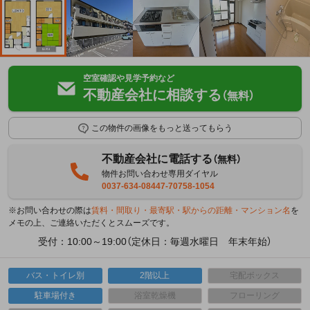
空室確認や見学予約など
不動産会社に相談する
（無料）
この物件の画像をもっと送ってもらう
不動産会社に電話する
（無料）
物件お問い合わせ専用ダイヤル
0037-634-08447-70758-1054
※お問い合わせの際は
賃料・間取り・最寄駅・駅からの距離・マンション名
を
メモの上、ご連絡いただくとスムーズです。
受付：10:00～19:00（定休日：毎週水曜日 年末年始）
バス・トイレ別
2階以上
宅配ボックス
駐車場付き
浴室乾燥機
フローリング