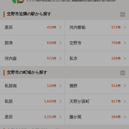
交野市近隣の駅から探す
星田
河内磐船
419
件
572
件
郡津
交野市
630
件
759
件
河内森
私市
572
件
239
件
交野市の町域から探す
私部南
幾野
128
件
514
件
私部
天野が原町
1,642
件
817
件
星田
藤が尾
3,151
件
294
件