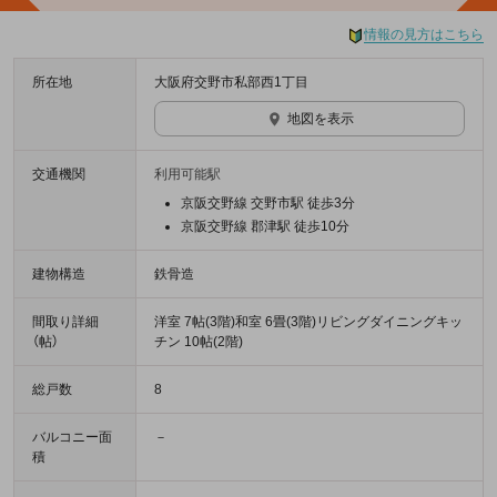
情報の見方はこちら
所在地
大阪府交野市私部西1丁目
地図を表示
交通機関
利用可能駅
京阪交野線 交野市駅 徒歩3分
京阪交野線 郡津駅 徒歩10分
建物構造
鉄骨造
間取り詳細
洋室 7帖(3階)和室 6畳(3階)リビングダイニングキッ
（帖）
チン 10帖(2階)
総戸数
8
バルコニー面
－
積