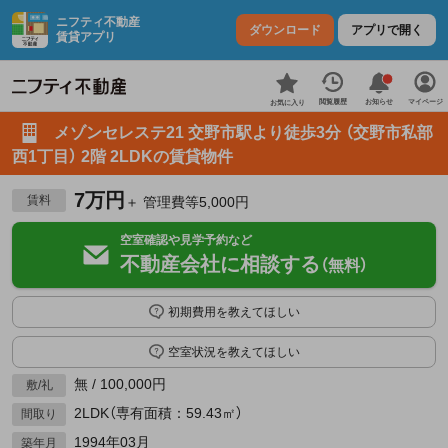
ニフティ不動産
ダウンロード
アプリで開く
賃貸アプリ
お知らせ
閲覧履歴
マイページ
お気に入り
メゾンセレステ21 交野市駅より徒歩3分 （交野市私部
西1丁目） 2階 2LDKの賃貸物件
7万円
賃料
＋ 管理費等5,000円
空室確認や見学予約など
不動産会社に相談する
（無料）
初期費用を教えてほしい
空室状況を教えてほしい
無 / 100,000円
敷/礼
2LDK（専有面積：59.43㎡）
間取り
1994年03月
築年月