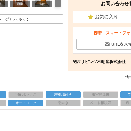
お問い合わせ番号
その他
室
寝室
玄関
お気に入り
もっと送ってもらう
携帯・スマートフォ
URLをス
関西リビング不動産株式会社 
情報
宅配ボックス
駐車場付き
浴室乾燥機
上
オートロック
南向き
ペット相談可
追