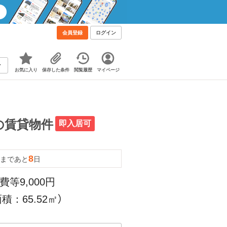
会員登録
ログイン
お気に入り
保存した条件
閲覧履歴
マイページ
Kの賃貸物件
即入居可
8
まであと
日
費等9,000円
積：65.52㎡）