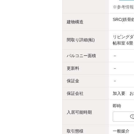
※参考情報
SRC(鉄
建物構造
リビングダイ
間取り詳細(帖)
帖和室 6畳
バルコニー面積
－
更新料
－
保証金
－
保証会社
加入要 お
即時
入居可能時期
取引態様
一般媒介