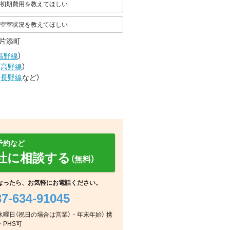
初期費用を教えてほしい
空室状況を教えてほしい
片添町
高野線
）
（
高野線
）
（
長野線
など
）
予約など
社に相談する
（無料）
なったら、お気軽にお電話ください。
37-634-91045
その他
その他
その他
毎週水曜日（祝日の場合は営業）・年末年始） 携
・PHS可