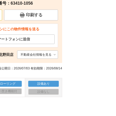
：63410-1056
周辺
その他
その他
周辺
印刷する
ンにこの物件情報を送る
マートフォンに送信
北野田店
不動産会社情報を見る
公開日：2026/07/03 有効期限：2026/08/14
フローリング
設備あり
い焚き機能付
設備なし