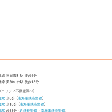
線 三日市町駅 徒歩8分
線 美加の台駅 徒歩18分
（ニフティ不動産調べ）
町駅
歩8分
（
南海電鉄高野線
）
台駅
歩18分
（
南海電鉄高野線
）
野駅
歩33分
（
近鉄長野線
・
南海電鉄高野線
）