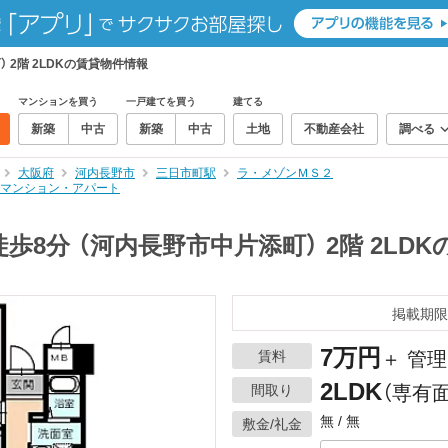
 2階 2LDKの賃貸物件情報
マンションを買う
一戸建てを買う
建てる
新築
中古
新築
中古
土地
不動産会社
調べる
大阪府
河内長野市
三日市町駅
ラ・メゾンＭＳ２
賃貸マンション・アパート
8分 （河内長野市中片添町） 2階 2LD
掲載期限
7万円
賃料
＋ 管理
2LDK
間取り
（専有面
無 / 無
敷金/礼金