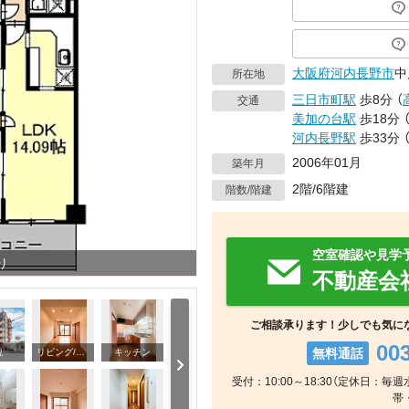
大阪府
河内長野市
中
所在地
三日市町駅
歩8分
（
交通
美加の台駅
歩18分
河内長野駅
歩33分
2006年01月
築年月
2階/6階建
階数/階建
空室確認や見学
り
不動産会
ご相談承ります！少しでも気に
00
無料通話
観
リビング/ダイニング
キッチン
受付：10:00～18:30（定休日：
帯