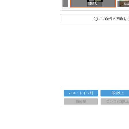
間取り
浴
この物件の画像を
バス・トイレ別
2階以上
角部屋
コンロ2口以