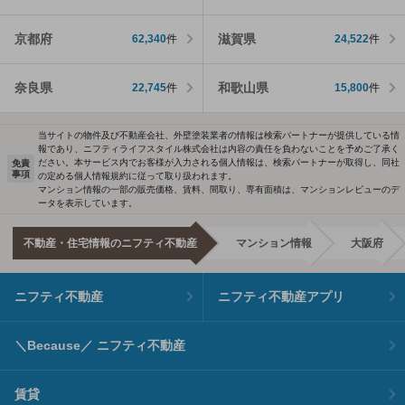
京都府
滋賀県
62,340
件
24,522
件
奈良県
和歌山県
22,745
件
15,800
件
当サイトの物件及び不動産会社、外壁塗装業者の情報は検索パートナーが提供している情
報であり、ニフティライフスタイル株式会社は内容の責任を負わないことを予めご了承く
ださい。本サービス内でお客様が入力される個人情報は、検索パートナーが取得し、同社
免責
事項
の定める個人情報規約に従って取り扱われます。
マンション情報の一部の販売価格、賃料、間取り、専有面積は、マンションレビューのデ
ータを表示しています。
不動産・住宅情報のニフティ不動産
マンション情報
大阪府
ニフティ不動産
ニフティ不動産アプリ
＼Because／ ニフティ不動産
賃貸