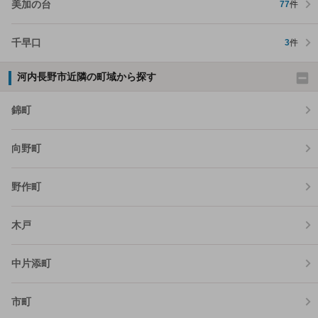
美加の台
77
件
千早口
3
件
河内長野市近隣の町域から探す
錦町
向野町
野作町
木戸
中片添町
市町