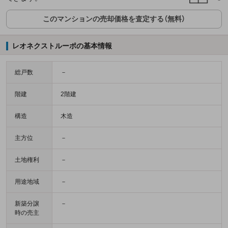
このマンションの売却価格を査定する（無料）
レオネクストルーポの基本情報
総戸数
－
階建
2階建
構造
木造
主方位
－
土地権利
－
用途地域
－
新築分譲
－
時の売主