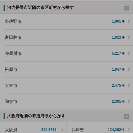
河内長野市近隣の市区町村から探す
泉佐野市
1,891
件
富田林市
1,822
件
寝屋川市
5,217
件
松原市
1,847
件
大東市
2,475
件
和泉市
2,301
件
大阪府近隣の都道府県から探す
大阪府
兵庫県
205,571
件
124,262
件