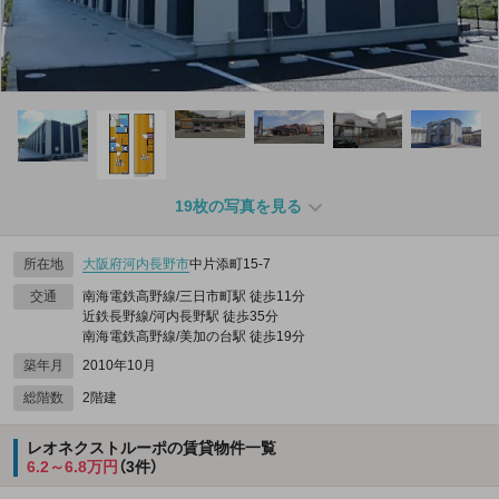
19枚の写真を見る
所在地
大阪府
河内長野市
中片添町15-7
交通
南海電鉄高野線/三日市町駅 徒歩11分
近鉄長野線/河内長野駅 徒歩35分
南海電鉄高野線/美加の台駅 徒歩19分
築年月
2010年10月
総階数
2階建
レオネクストルーポの賃貸物件一覧
6.2～6.8万円
（3件）