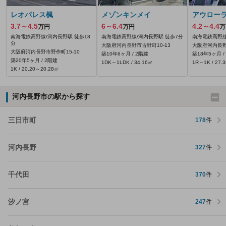
レオパレス楓
メゾンキンメイ
アウロー
3.7～4.5
6～6.4
4.2～4.4
万円
万円
万
南海電鉄高野線/河内長野駅 徒歩18
南海電鉄高野線/河内長野駅 徒歩7分
南海電鉄高野線
分
大阪府河内長野市古野町10-13
大阪府河内長野
大阪府河内長野市野作町15-10
築10年6ヶ月 / 2階建
築18年5ヶ月 /
築20年5ヶ月 / 2階建
1DK～1LDK / 34.16㎡
1R～1K / 27.
1K / 20.20～20.28㎡
河内長野市の駅から探す
三日市町
178
件
河内長野
327
件
千代田
370
件
汐ノ宮
247
件