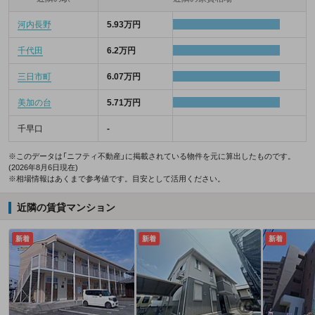
河内長野
5.93万円
千代田
6.2万円
三日市町
6.07万円
美加の台
5.71万円
千早口
-
※このデータは「ニフティ不動産」に掲載されている物件を元に算出したものです。
(2026年8月6日現在)
※相場情報はあくまで参考値です。目安として活用ください。
近隣の賃貸マンション
新着
新着
新着