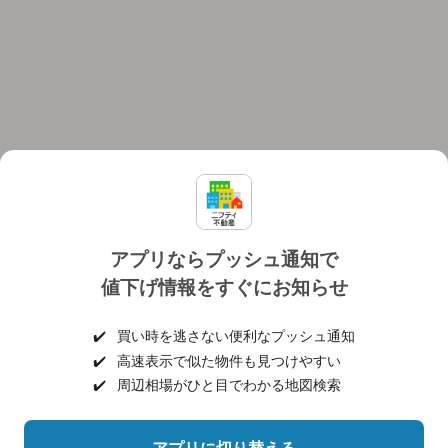
アプリならプッシュ通知で
値下げ情報をすぐにお知らせ
対応機種
個人情報保護ポリシー
利用規約
運営会社
✔️
買い時を逃さない便利なプッシュ通知
ヘルプ・お問い合わせ
採用情報
✔️
高速表示で似た物件も見つけやすい
✔️
周辺相場がひと目でわかる地図検索