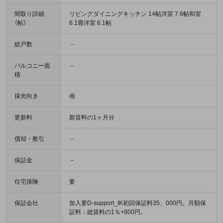
間取り詳細
リビングダイニングキッチン 14帖洋室 7.6帖和室
（帖）
6.1畳洋室 6.1帖
総戸数
－
バルコニー面
－
積
採光向き
南
更新料
新賃料の1ヶ月分
償却・敷引
－
保証金
－
住宅保険
要
保証会社
加入要D-support_IK初回保証料35、000円。月額保
証料：総賃料の1％+800円。