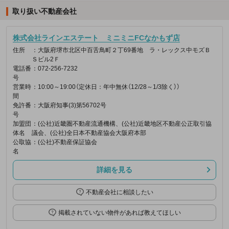
取り扱い不動産会社
株式会社ラインエステート ミニミニFCなかもず店
住所
：大阪府堺市北区中百舌鳥町２丁69番地 ラ・レックス中モズＢ
Ｓビル2Ｆ
電話番
：072-256-7232
号
営業時
：10:00～19:00（定休日：年中無休（12/28～1/3除く））
間
免許番
：大阪府知事(3)第56702号
号
加盟団
：(公社)近畿圏不動産流通機構、(公社)近畿地区不動産公正取引協
体名
議会、(公社)全日本不動産協会大阪府本部
公取協
：(公社)不動産保証協会
名
詳細を見る
不動産会社に相談したい
掲載されていない物件があれば教えてほしい