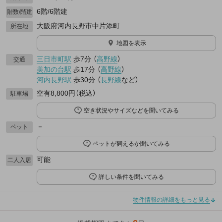
6階/6階建
階数/階建
大阪府河内長野市中片添町
所在地
地図を表示
三日市町駅
歩7分
（
高野線
）
交通
美加の台駅
歩17分
（
高野線
）
河内長野駅
歩30分
（
長野線
など
）
空有8,800円（税込）
駐車場
空き状況やサイズなどを聞いてみる
－
ペット
ペットが飼えるか聞いてみる
可能
二人入居
詳しい条件を聞いてみる
物件情報の詳細をもっと見る