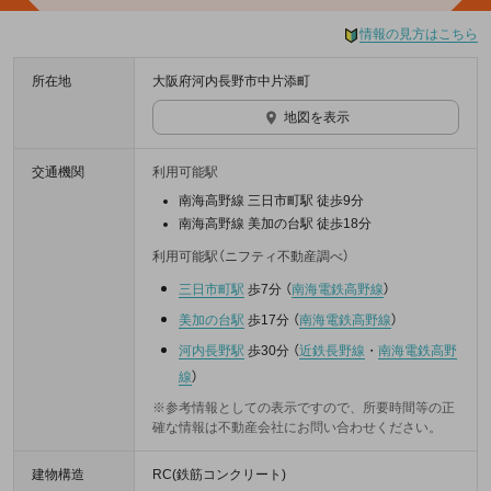
情報の見方はこちら
所在地
大阪府河内長野市中片添町
地図を表示
交通機関
利用可能駅
南海高野線 三日市町駅 徒歩9分
南海高野線 美加の台駅 徒歩18分
利用可能駅（ニフティ不動産調べ）
三日市町駅
歩7分
（
南海電鉄高野線
）
美加の台駅
歩17分
（
南海電鉄高野線
）
河内長野駅
歩30分
（
近鉄長野線
・
南海電鉄高野
線
）
※参考情報としての表示ですので、所要時間等の正
確な情報は不動産会社にお問い合わせください。
建物構造
RC(鉄筋コンクリート)