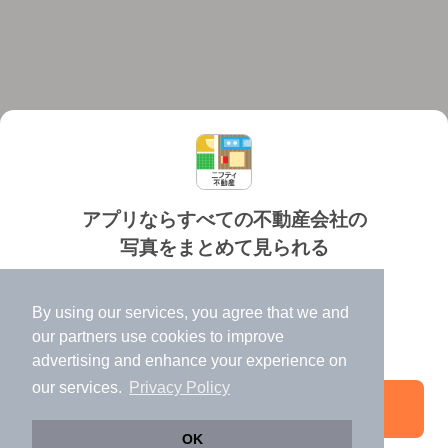
アプリならすべての不動産会社の
写真をまとめて見られる
対応機種
個人情報保護ポリシー
利用規約
運営会社
✔️
たくさんの写真でイメージふくらむ
ヘルプ・お問い合わせ
採用情報
By using our services, you agree that we and
✔️
高速表示で似た物件も見つけやすい
our
partners
use cookies to improve
✔️
便利な通知機能も充実
advertising and enhance your experience on
our services.
Privacy Policy
アプリを開く
©NIFTY Lifestyle Co., Ltd.
OK