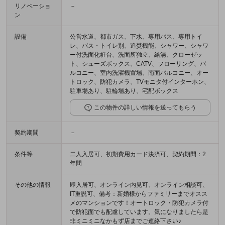
リノベーショ
－
ン
設備
公営水道、都市ガス、下水、専用バス、専用トイ
レ、バス・トイレ別、追焚機能、シャワー、シャワ
ー付洗面化粧台、洗面所独立、給湯、クローゼッ
ト、シューズボックス、CATV、フローリング、バ
ルコニー、室内洗濯機置場、南面バルコニー、オー
トロック、防犯カメラ、TVモニタ付インターホン、
駐車場あり、駐輪場あり、宅配ボックス
この物件の詳しい情報を送ってもらう
契約期間
－
条件等
二人入居可、初期費用カード決済可、契約期間：2
年間
その他の情報
即入居可、オンライン内見可、オンライン相談可、
IT重説可、備考：新婚様からファミリーまでオスス
メのマンションです！オートロック・防犯カメラ付
で防犯面でも配慮しています。気になりましたら是
非ミニミニなかもず店までご連絡下さい♪