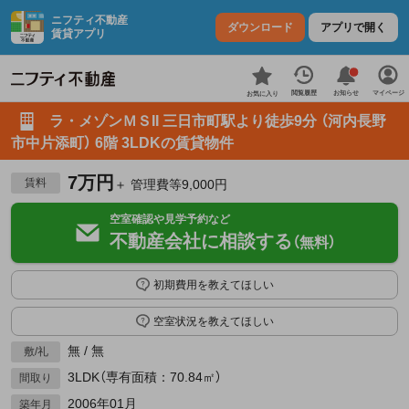
ニフティ不動産
ダウンロード
アプリで開く
賃貸アプリ
お知らせ
閲覧履歴
マイページ
お気に入り
ラ・メゾンＭＳII 三日市町駅より徒歩9分 （河内長野
市中片添町） 6階 3LDKの賃貸物件
7万円
賃料
＋ 管理費等9,000円
空室確認や見学予約など
不動産会社に相談する
（無料）
初期費用を教えてほしい
空室状況を教えてほしい
無 / 無
敷/礼
3LDK（専有面積：70.84㎡）
間取り
2006年01月
築年月