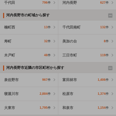
千代田
河内長野
796
件
627
件
河内長野市の町域から探す
楠町西
千代田南町
13
件
132
件
寿町
美加の台
32
件
8
件
木戸町
三日市町
48
件
119
件
河内長野市近隣の市区町村から探す
泉佐野市
富田林市
967
件
1,406
件
寝屋川市
松原市
2,884
件
1,374
件
大東市
和泉市
1,795
件
1,154
件