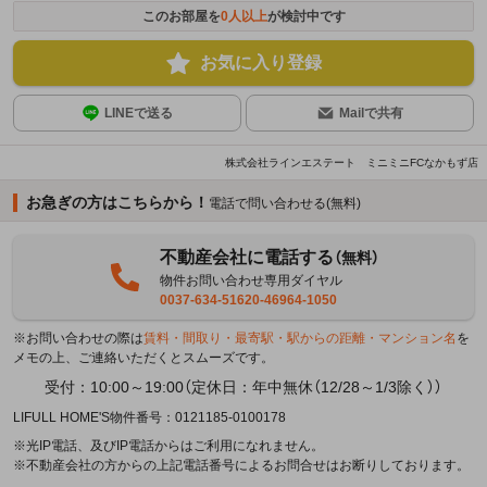
このお部屋を
0
人以上
が検討中です
お気に入り登録
LINEで送る
Mailで共有
株式会社ラインエステート ミニミニFCなかもず店
お急ぎの方はこちらから！
電話で問い合わせる(無料)
不動産会社に電話する
（無料）
物件お問い合わせ専用ダイヤル
0037-634-51620-46964-1050
※お問い合わせの際は
賃料・間取り・最寄駅・駅からの距離・マンション名
を
メモの上、ご連絡いただくとスムーズです。
受付：10:00～19:00（定休日：年中無休（12/28～1/3除く））
LIFULL HOME'S物件番号：0121185-0100178
※光IP電話、及びIP電話からはご利用になれません。
※不動産会社の方からの上記電話番号によるお問合せはお断りしております。