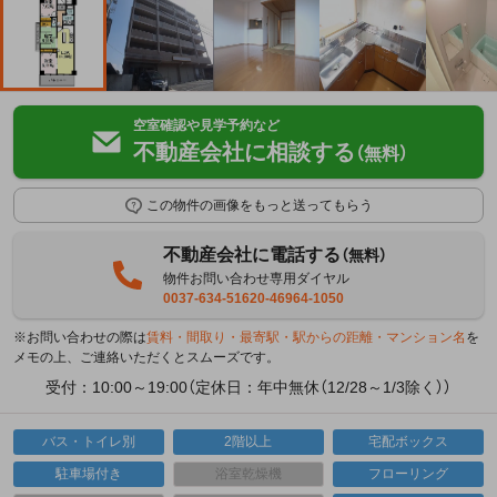
空室確認や見学予約など
不動産会社に相談する
（無料）
この物件の画像をもっと送ってもらう
不動産会社に電話する
（無料）
物件お問い合わせ専用ダイヤル
0037-634-51620-46964-1050
※お問い合わせの際は
賃料・間取り・最寄駅・駅からの距離・マンション名
を
メモの上、ご連絡いただくとスムーズです。
受付：10:00～19:00（定休日：年中無休（12/28～1/3除く））
バス・トイレ別
2階以上
宅配ボックス
駐車場付き
浴室乾燥機
フローリング