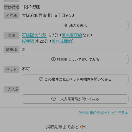
1階/2階建
階数/階建
大阪府箕面市瀬川5丁目9-30
所在地
地図を表示
石橋阪大前駅
歩7分
（
阪急宝塚線
など
）
交通
桜井駅
歩20分
（
阪急箕面線
）
無
駐車場
駐車場について聞いてみる
不可
ペット
この物件に似たペット可物件を聞いてみる
－
二人入居
二人入居可能か聞いてみる
物件情報の詳細をもっと見る
7
掲載期限まであと
日