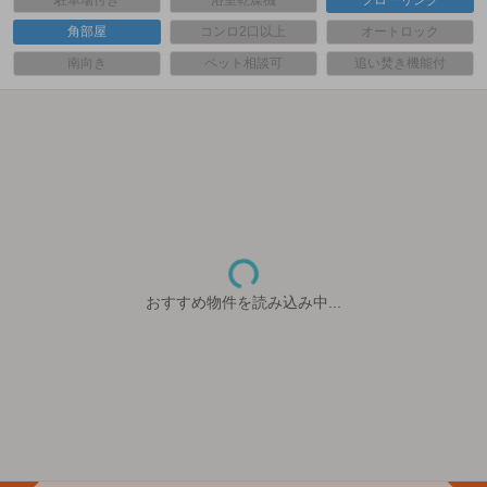
駐車場付き
浴室乾燥機
フローリング
角部屋
コンロ2口以上
オートロック
南向き
ペット相談可
追い焚き機能付
おすすめ物件を読み込み中...