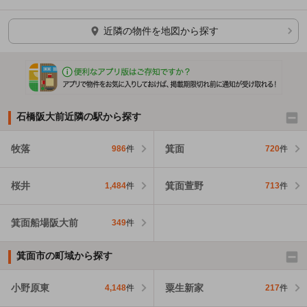
ほかの部屋を検索中…
近隣の物件を地図から探す
石橋阪大前近隣の駅から探す
牧落
箕面
986
件
720
件
桜井
箕面萱野
1,484
件
713
件
箕面船場阪大前
349
件
箕面市の町域から探す
小野原東
粟生新家
4,148
件
217
件