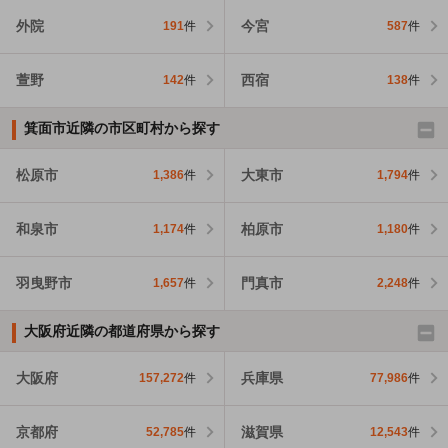
外院
今宮
191
件
587
件
萱野
西宿
142
件
138
件
箕面市近隣の市区町村から探す
松原市
大東市
1,386
件
1,794
件
和泉市
柏原市
1,174
件
1,180
件
羽曳野市
門真市
1,657
件
2,248
件
大阪府近隣の都道府県から探す
大阪府
兵庫県
157,272
件
77,986
件
京都府
滋賀県
52,785
件
12,543
件