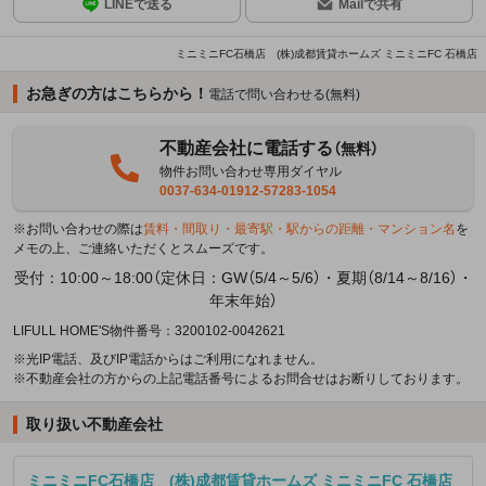
LINEで送る
Mailで共有
ミニミニFC石橋店 (株)成都賃貸ホームズ ミニミニFC 石橋店
お急ぎの方はこちらから！
電話で問い合わせる(無料)
不動産会社に電話する
（無料）
物件お問い合わせ専用ダイヤル
0037-634-01912-57283-1054
※お問い合わせの際は
賃料・間取り・最寄駅・駅からの距離・マンション名
を
メモの上、ご連絡いただくとスムーズです。
受付：10:00～18:00（定休日：GW（5/4～5/6）・夏期（8/14～8/16）・
年末年始）
LIFULL HOME'S物件番号：3200102-0042621
※光IP電話、及びIP電話からはご利用になれません。
※不動産会社の方からの上記電話番号によるお問合せはお断りしております。
取り扱い不動産会社
ミニミニFC石橋店 (株)成都賃貸ホームズ ミニミニFC 石橋店