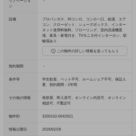
リノベーショ
－
ン
設備
プロパンガス、IHコンロ、コンロ一口、給湯、エア
コン、クローゼット、シューズボックス、インター
ネット使用料無料、フローリング、室内洗濯機置
場、家具・家電付き、TVモニタ付インターホン、駐
輪場あり
この物件の詳しい情報を送ってもらう
契約期間
－
条件等
学生歓迎、ペット不可、ルームシェア不可、保証人
要、契約期間：2年間
その他の情報
角部屋、即入居可、オンライン内見可、オンライン
相談可、IT重説可
物件ID
3200102-0042621
情報公開日
2026/02/28