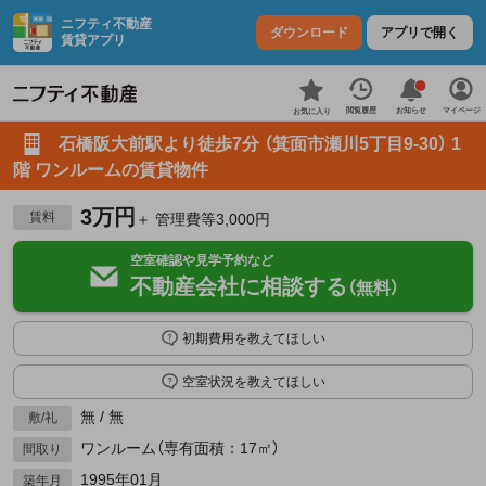
ニフティ不動産
ダウンロード
アプリで開く
賃貸アプリ
お知らせ
閲覧履歴
マイページ
お気に入り
石橋阪大前駅より徒歩7分 （箕面市瀬川5丁目9-30） 1
階 ワンルームの賃貸物件
3万円
賃料
＋ 管理費等3,000円
空室確認や見学予約など
不動産会社に相談する
（無料）
初期費用を教えてほしい
空室状況を教えてほしい
無 / 無
敷/礼
ワンルーム（専有面積：17㎡）
間取り
1995年01月
築年月