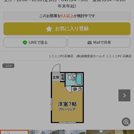
年末年始）
このお部屋を
0
人以上
が検討中です
お気に入り登録
LINEで送る
Mailで共有
ミニミニFC石橋店 (株)成都賃貸ホームズ ミニミニFC 石橋店
1
/
19