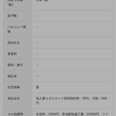
間取り詳細
洋室 7帖
（帖）
総戸数
－
バルコニー面
－
積
採光向き
－
更新料
－
償却・敷引
－
保証金
－
住宅保険
要
保証会社
加入要エポスカード初回契約時：50%、月額：600
円
その他費用
水道料：2000円、害虫駆除施工費：22000円、ファ