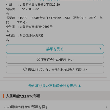
住所
：大阪府池田市石橋２丁目15-20
電話番
：072-760-3232
号
営業時
：10:00～18:00（定休日：GW（5/4～5/6）・夏期（8/14～8/16）・年
間
末年始）
免許番
：大阪府知事(5)第49693号
号
公取協
：営業保証金供託済
名
詳細を見る
不動産会社に相談したい
掲載されていない物件があれば教えてほしい
他の取り扱い不動産会社を表示
入居可能なほかの部屋
この建物のほかの部屋を探す