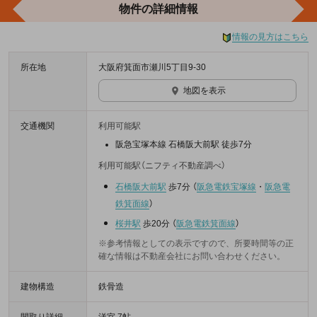
物件の詳細情報
情報の見方はこちら
所在地
大阪府箕面市瀬川5丁目9-30
地図を表示
交通機関
利用可能駅
阪急宝塚本線 石橋阪大前駅 徒歩7分
利用可能駅（ニフティ不動産調べ）
石橋阪大前駅
歩7分
（
阪急電鉄宝塚線
・
阪急電
鉄箕面線
）
桜井駅
歩20分
（
阪急電鉄箕面線
）
※参考情報としての表示ですので、所要時間等の正
確な情報は不動産会社にお問い合わせください。
建物構造
鉄骨造