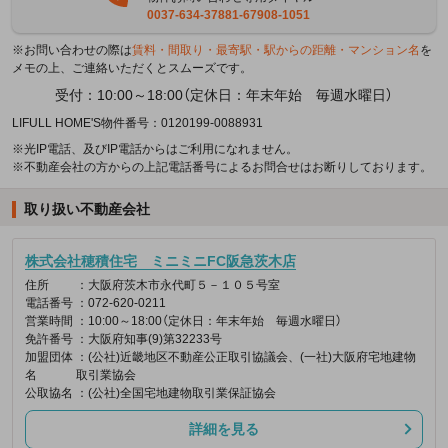
0037-634-37881-67908-1051
※お問い合わせの際は
賃料・間取り・最寄駅・駅からの距離・マンション名
を
メモの上、ご連絡いただくとスムーズです。
受付：10:00～18:00（定休日：年末年始 毎週水曜日）
LIFULL HOME'S物件番号：0120199-0088931
※光IP電話、及びIP電話からはご利用になれません。
※不動産会社の方からの上記電話番号によるお問合せはお断りしております。
取り扱い不動産会社
株式会社穂積住宅 ミニミニFC阪急茨木店
住所
：大阪府茨木市永代町５－１０５号室
電話番号
：072-620-0211
営業時間
：10:00～18:00（定休日：年末年始 毎週水曜日）
免許番号
：大阪府知事(9)第32233号
加盟団体
：(公社)近畿地区不動産公正取引協議会、(一社)大阪府宅地建物
名
取引業協会
公取協名
：(公社)全国宅地建物取引業保証協会
詳細を見る