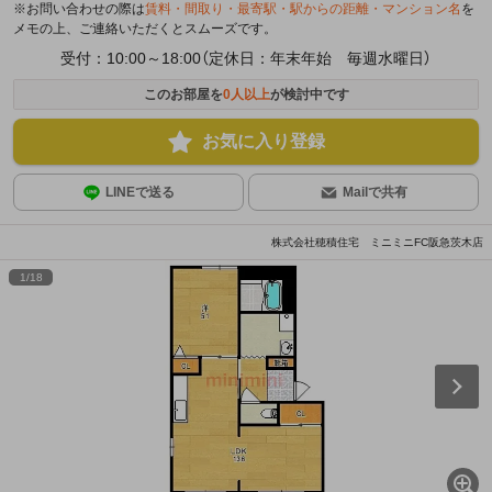
※お問い合わせの際は
賃料・間取り・最寄駅・駅からの距離・マンション名
を
メモの上、ご連絡いただくとスムーズです。
受付：10:00～18:00（定休日：年末年始 毎週水曜日）
このお部屋を
0
人以上
が検討中です
お気に入り登録
LINEで送る
Mailで共有
株式会社穂積住宅 ミニミニFC阪急茨木店
1
/
18