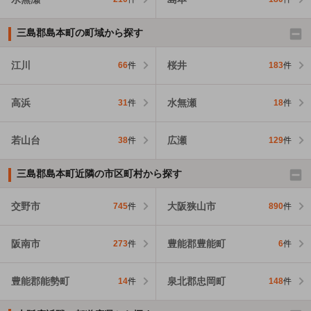
三島郡島本町の町域から探す
江川
桜井
66
件
183
件
高浜
水無瀬
31
件
18
件
若山台
広瀬
38
件
129
件
三島郡島本町近隣の市区町村から探す
交野市
大阪狭山市
745
件
890
件
阪南市
豊能郡豊能町
273
件
6
件
豊能郡能勢町
泉北郡忠岡町
14
件
148
件