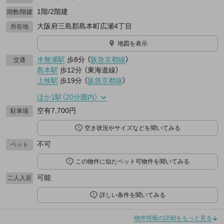
1階/2階建
階数/階建
大阪府三島郡島本町広瀬4丁目
所在地
地図を表示
水無瀬駅
歩8分
（
阪急京都線
）
交通
島本駅
歩12分
（
東海道線
）
上牧駅
歩19分
（
阪急京都線
）
ほか1駅（20分圏内）
空有7,700円
駐車場
空き状況やサイズなどを聞いてみる
不可
ペット
この物件に似たペット可物件を聞いてみる
可能
二人入居
詳しい条件を聞いてみる
物件情報の詳細をもっと見る