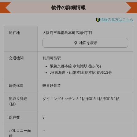
物件の詳細情報
情報の見方はこちら
所在地
大阪府三島郡島本町広瀬4丁目
地図を表示
交通機関
利用可能駅
阪急京都本線 水無瀬駅 徒歩8分
JR東海道・山陽本線 島本駅 徒歩13分
建物構造
軽量鉄骨造
間取り詳細
ダイニングキッチン 8.2帖洋室 5.4帖洋室 5.1帖
（帖）
総戸数
8
バルコニー面
－
積