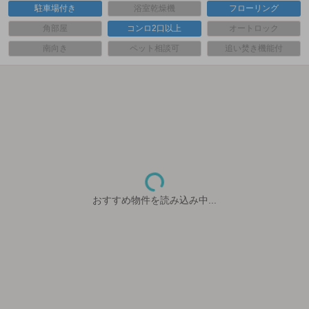
駐車場付き
浴室乾燥機
フローリング
角部屋
コンロ2口以上
オートロック
南向き
ペット相談可
追い焚き機能付
おすすめ物件を読み込み中...