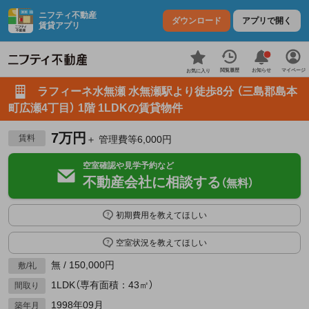
ニフティ不動産
ダウンロード
アプリで開く
賃貸アプリ
お知らせ
閲覧履歴
マイページ
お気に入り
ラフィーネ水無瀬 水無瀬駅より徒歩8分 （三島郡島本
町広瀬4丁目） 1階 1LDKの賃貸物件
7万円
賃料
＋ 管理費等6,000円
空室確認や見学予約など
不動産会社に相談する
（無料）
初期費用を教えてほしい
空室状況を教えてほしい
無 / 150,000円
敷/礼
1LDK（専有面積：43㎡）
間取り
1998年09月
築年月