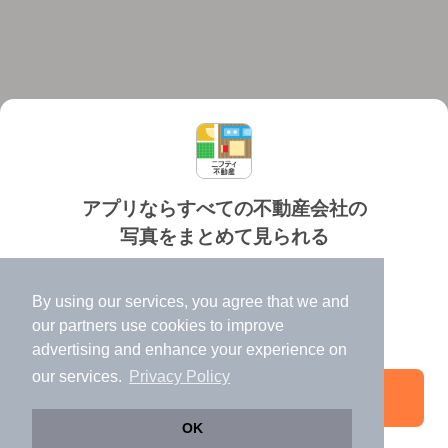
アプリならすべての不動産会社の
写真をまとめて見られる
対応機種
個人情報保護ポリシー
利用規約
運営会社
✔️
たくさんの写真でイメージふくらむ
ヘルプ・お問い合わせ
採用情報
By using our services, you agree that we and
✔️
高速表示で似た物件も見つけやすい
our
partners
use cookies to improve
✔️
便利な通知機能も充実
advertising and enhance your experience on
our services.
Privacy Policy
アプリを開く
©NIFTY Lifestyle Co., Ltd.
OK