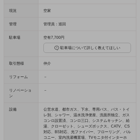
現況
空家
管理
管理員：巡回
駐車場
空有7,700円
駐車場について詳しく教えてほしい
取引態様
仲介
リフォーム
－
リノベーショ
－
ン
設備
公営水道、都市ガス、下水、専用バス、バス・トイ
レ別、シャワー、温水洗浄便座、洗面所独立、ガス
コンロ設置済、コンロ三口、システムキッチン、給
湯、クローゼット、シューズボックス、CATV、CS
対応、BS対応、光ファイバー、フローリング、バル
コニー、室内洗濯機置場、TVモニタ付インターホ