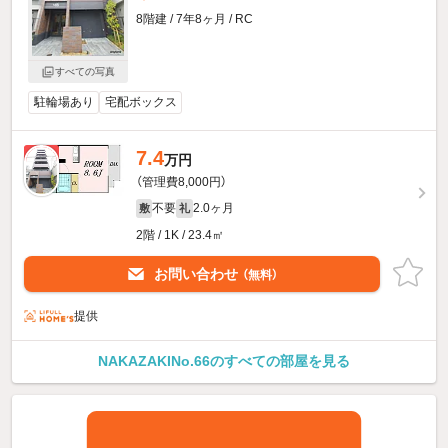
8階建 / 7年8ヶ月 / RC
すべての写真
駐輪場あり
宅配ボックス
7.4
新着
万円
（管理費8,000円）
不要
2.0ヶ月
敷
礼
2階 / 1K / 23.4㎡
お問い合わせ
（無料）
提供
NAKAZAKINo.66のすべての部屋を見る