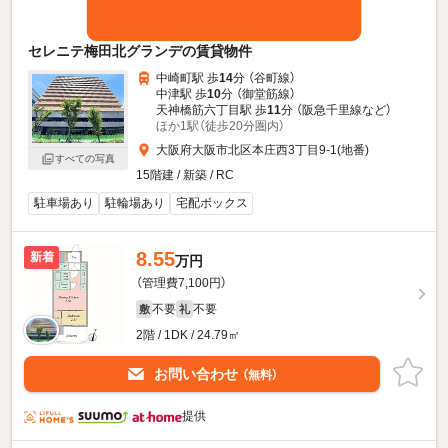
セレニテ梅田北グランデの賃貸物件
中崎町駅 歩
14
分 （谷町線）
中津駅 歩
10
分 （御堂筋線）
天神橋筋六丁目駅 歩
11
分 （阪急千里線
など
）
ほか1駅（徒歩20分圏内）
大阪府大阪市北区本庄西3丁目9-1(地番)
すべての写真
15階建 / 新築 / RC
駐車場あり
駐輪場あり
宅配ボックス
8.55
新着
万円
（管理費7,100円）
不要
不要
敷
礼
2階 / 1DK / 24.79㎡
お問い合わせ
（無料）
提供