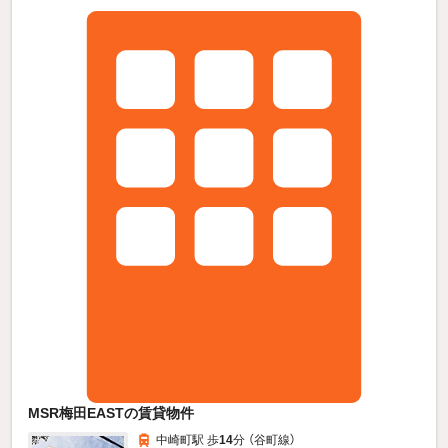
MSR梅田EASTの賃貸物件
中崎町駅 歩
14
分 （谷町線）