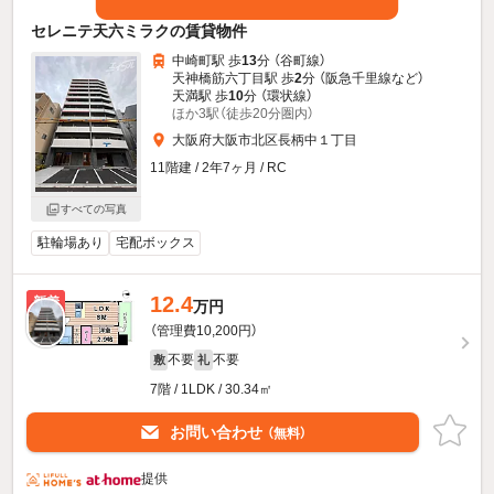
セレニテ天六ミラクの賃貸物件
中崎町駅 歩
13
分 （谷町線）
天神橋筋六丁目駅 歩
2
分 （阪急千里線
など
）
天満駅 歩
10
分 （環状線）
ほか3駅（徒歩20分圏内）
大阪府大阪市北区長柄中１丁目
11階建 / 2年7ヶ月 / RC
すべての写真
駐輪場あり
宅配ボックス
12.4
新着
万円
（管理費10,200円）
不要
不要
敷
礼
7階 / 1LDK / 30.34㎡
お問い合わせ
（無料）
提供