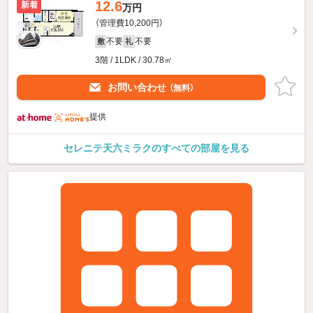
12.6
新着
万円
（管理費10,200円）
不要
不要
敷
礼
3階 / 1LDK / 30.78㎡
お問い合わせ
（無料）
提供
セレニテ天六ミラクのすべての部屋を見る