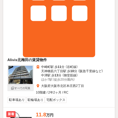
Alivis北梅田の賃貸物件
中崎町駅 歩
11
分 （谷町線）
天神橋筋六丁目駅 歩
10
分 （阪急千里線
など
）
中津駅 歩
13
分 （御堂筋線）
ほか7駅（徒歩20分圏内）
大阪府大阪市北区本庄西2丁目
すべての写真
10階建 / 2年2ヶ月 / RC
駐車場あり
駐輪場あり
宅配ボックス
11.8
新着
万円