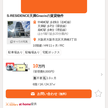
S-RESIDENCE天満Gracisの賃貸物件
中崎町駅 歩
15
分 （谷町線）
天満駅 歩
7
分 （環状線）
扇町駅 歩
9
分 （堺筋線）
ほか5駅（徒歩20分圏内）
大阪府大阪市北区天満橋3丁目
すべての写真
10階建 / 4年11ヶ月 / RC
駐車場あり
駐輪場あり
宅配ボックス
10
新着
万円
（管理費8,000円）
不要
1.0ヶ月
敷
礼
6階 / 1K / 24.37㎡
お問い合わせ
（無料）
提供