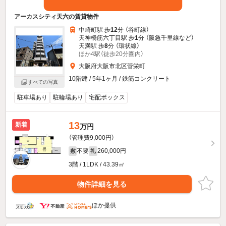
アーカスシティ天六の賃貸物件
中崎町駅 歩
12
分 （谷町線）
天神橋筋六丁目駅 歩
1
分 （阪急千里線
など
）
天満駅 歩
8
分 （環状線）
ほか4駅（徒歩20分圏内）
大阪府大阪市北区菅栄町
10階建 / 5年1ヶ月 / 鉄筋コンクリート
すべての写真
駐車場あり
駐輪場あり
宅配ボックス
13
新着
万円
（管理費9,000円）
不要
260,000円
敷
礼
3階 / 1LDK / 43.39㎡
物件詳細を見る
ほか提供