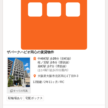
ザパークハビオ同心の賃貸物件
中崎町駅 歩
20
分 （谷町線）
桜ノ宮駅 歩
5
分 （環状線）
扇町駅 歩
7
分 （堺筋線）
ほか6駅（徒歩20分圏内）
大阪府大阪市北区同心1丁目9-3
12階建 / 2年11ヶ月 / RC
すべての写真
駐輪場あり
宅配ボックス