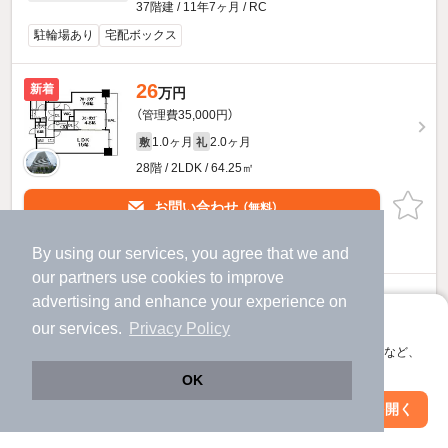
37階建 / 11年7ヶ月 / RC
駐輪場あり
宅配ボックス
26
新着
万円
（管理費35,000円）
1.0ヶ月
2.0ヶ月
敷
礼
28階 / 2LDK / 64.25㎡
お問い合わせ
（無料）
提供
By using our services, you agree that we and
our
partners
use cookies to improve
ザセントラルマークタワーのすべての部屋を見る
advertising and enhance your experience on
アプリに切り替えて、サクサクお部屋探し
our services.
Privacy Policy
会員登録なしですぐ使える。マップ検索やお気に入り保存など、
アプリ限定の便利な機能が使えます！
OK
Web版で続行
アプリを開く
駅・沿線を変更
絞り込み条件を変更