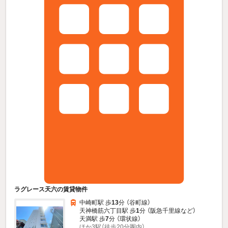
ラグレース天六の賃貸物件
中崎町駅 歩
13
分 （谷町線）
天神橋筋六丁目駅 歩
1
分 （阪急千里線
など
）
天満駅 歩
7
分 （環状線）
ほか3駅（徒歩20分圏内）