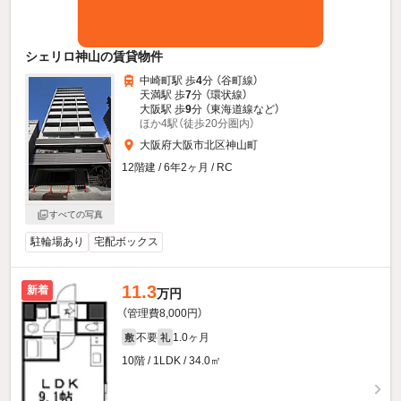
シェリロ神山の賃貸物件
中崎町駅 歩
4
分 （谷町線）
天満駅 歩
7
分 （環状線）
大阪駅 歩
9
分 （東海道線
など
）
ほか4駅（徒歩20分圏内）
大阪府大阪市北区神山町
12階建 / 6年2ヶ月 / RC
すべての写真
駐輪場あり
宅配ボックス
11.3
新着
万円
（管理費8,000円）
不要
1.0ヶ月
敷
礼
10階 / 1LDK / 34.0㎡