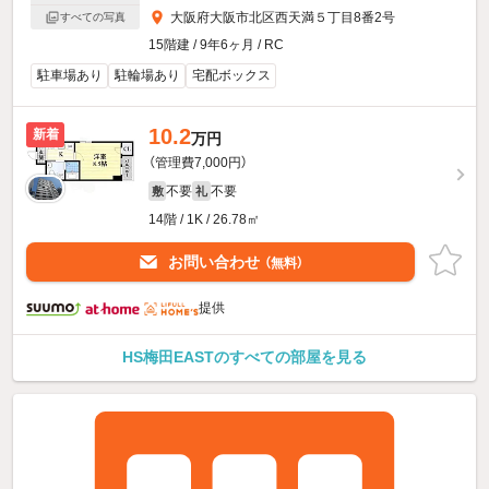
大阪府大阪市北区西天満５丁目8番2号
すべての写真
15階建 / 9年6ヶ月 / RC
駐車場あり
駐輪場あり
宅配ボックス
10.2
新着
万円
（管理費7,000円）
不要
不要
敷
礼
14階 / 1K / 26.78㎡
お問い合わせ
（無料）
提供
HS梅田EASTのすべての部屋を見る