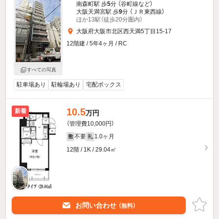
南森町駅 歩
5
分 （谷町線
など
）
大阪天満宮駅 歩
9
分 （ＪＲ東西線）
ほか13駅（徒歩20分圏内）
大阪府大阪市北区西天満5丁目15-17
12階建 / 5年4ヶ月 / RC
すべての写真
駐車場あり
駐輪場あり
宅配ボックス
10.5
新着
万円
（管理費10,000円）
不要
1.0ヶ月
敷
礼
12階 / 1K / 29.04㎡
お問い合わせ
（無料）