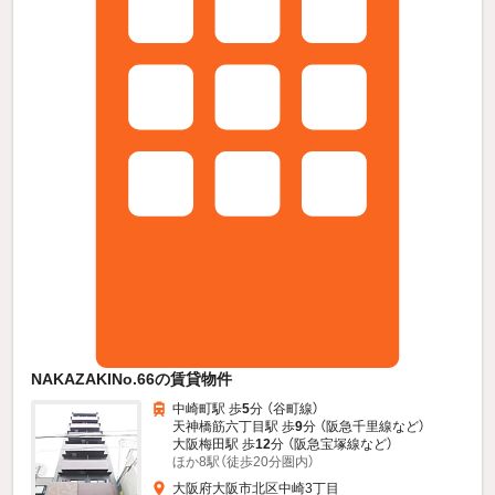
NAKAZAKINo.66の賃貸物件
中崎町駅 歩
5
分 （谷町線）
天神橋筋六丁目駅 歩
9
分 （阪急千里線
など
）
大阪梅田駅 歩
12
分 （阪急宝塚線
など
）
ほか8駅（徒歩20分圏内）
大阪府大阪市北区中崎3丁目