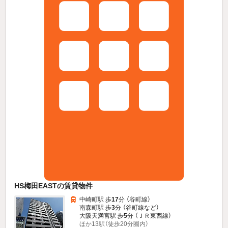
HS梅田EASTの賃貸物件
中崎町駅 歩
17
分 （谷町線）
南森町駅 歩
3
分 （谷町線
など
）
大阪天満宮駅 歩
5
分 （ＪＲ東西線）
ほか13駅（徒歩20分圏内）