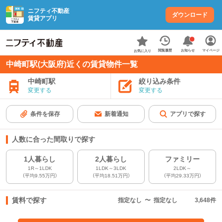
ニフティ不動産
ダウンロード
賃貸アプリ
お知らせ
閲覧履歴
マイページ
お気に入り
中崎町駅(大阪府)近くの賃貸物件一覧
中崎町駅
絞り込み条件
変更する
変更する
条件を保存
新着通知
アプリで探す
人数に合った間取りで探す
1人暮らし
2人暮らし
ファミリー
1R～1LDK
1LDK～3LDK
2LDK～
（平均9.55万円）
（平均18.51万円）
（平均29.33万円）
賃料で探す
指定なし
〜
指定なし
3,648
件