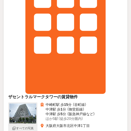
ザセントラルマークタワーの賃貸物件
中崎町駅 歩
15
分 （谷町線）
中津駅 歩
1
分 （御堂筋線）
中津駅 歩
5
分 （阪急神戸線
など
）
ほか5駅（徒歩20分圏内）
大阪府大阪市北区中津1丁目
すべての写真