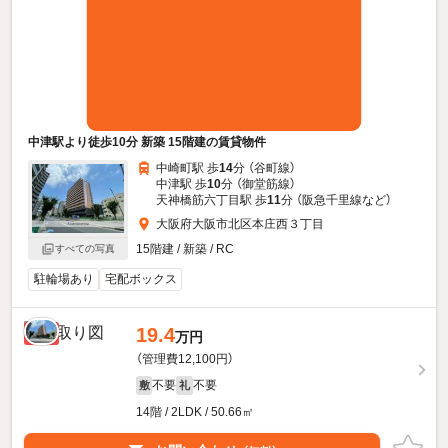
中津駅より徒歩10分 新築 15階建の賃貸物件
中崎町駅 歩
14
分 （谷町線）
中津駅 歩
10
分 （御堂筋線）
天神橋筋六丁目駅 歩
11
分 （阪急千里線
など
）
大阪府大阪市北区本庄西３丁目
15階建 / 新築 / RC
すべての写真
駐輪場あり
宅配ボックス
19.4
新着
万円
（管理費12,100円）
不要
不要
敷
礼
14階 / 2LDK / 50.66㎡