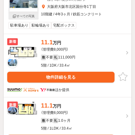
大阪府大阪市北区国分寺1丁目
10階建 / 4年3ヶ月 / 鉄筋コンクリート
すべての写真
駐車場あり
駐輪場あり
宅配ボックス
11.1
新着
万円
（管理費8,000円）
不要
111,000円
敷
礼
5階 / 1DK / 33.4㎡
物件詳細を見る
ほか提供
11.1
新着
万円
（管理費8,000円）
不要
1.0ヶ月
敷
礼
5階 / 1LDK / 33.4㎡