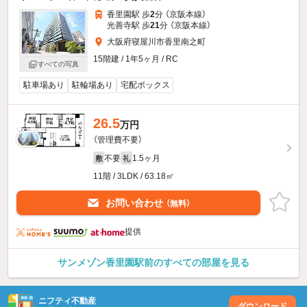
香里園駅 歩
2
分 （京阪本線）
光善寺駅 歩
21
分 （京阪本線）
大阪府寝屋川市香里南之町
15階建 / 1年5ヶ月 / RC
すべての写真
駐車場あり
駐輪場あり
宅配ボックス
26.5
万円
（管理費不要）
不要
1.5ヶ月
敷
礼
11階 / 3LDK / 63.18㎡
お問い合わせ
（無料）
提供
サンメゾン香里園駅前のすべての部屋を見る
ニフティ不動産
ダウンロード