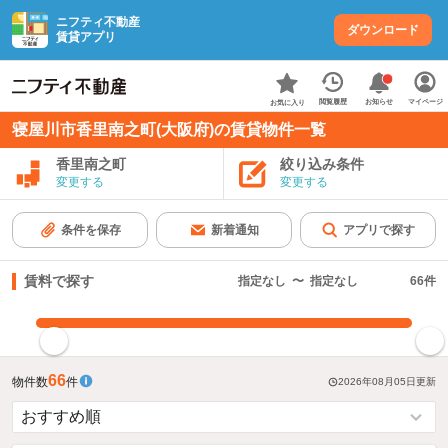
ニフティ不動産
ダウンロード
賃貸アプリ
お知らせ
閲覧履歴
マイページ
お気に入り
寝屋川市香里南之町(大阪府)の賃貸物件一覧
香里南之町
絞り込み条件
変更する
変更する
条件を保存
新着通知
アプリで探す
賃料で探す
指定なし
〜
指定なし
66
件
指定した賃料で絞り込む
66
物件数
件
2026年08月05日
更新