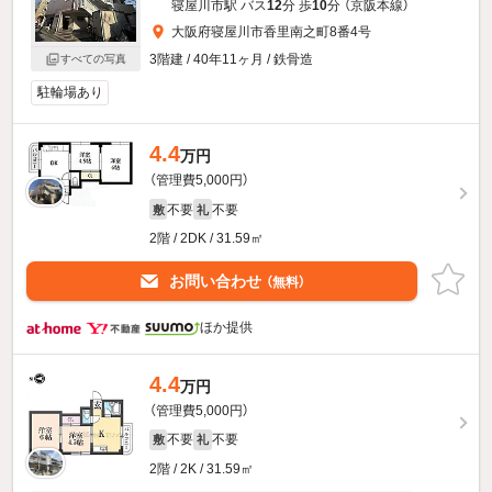
寝屋川市駅 バス
12
分 歩
10
分 （京阪本線）
大阪府寝屋川市香里南之町8番4号
3階建 / 40年11ヶ月 / 鉄骨造
すべての写真
駐輪場あり
4.4
万円
（管理費5,000円）
不要
不要
敷
礼
2階 / 2DK / 31.59㎡
お問い合わせ
（無料）
ほか提供
4.4
万円
（管理費5,000円）
不要
不要
敷
礼
2階 / 2K / 31.59㎡