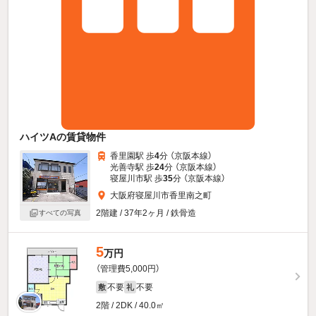
ハイツAの賃貸物件
香里園駅 歩
4
分 （京阪本線）
光善寺駅 歩
24
分 （京阪本線）
寝屋川市駅 歩
35
分 （京阪本線）
大阪府寝屋川市香里南之町
2階建 / 37年2ヶ月 / 鉄骨造
すべての写真
5
万円
（管理費5,000円）
不要
不要
敷
礼
2階 / 2DK / 40.0㎡