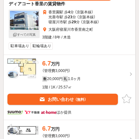
ディアコート香里の賃貸物件
香里園駅 歩
4
分 （京阪本線）
光善寺駅 歩
23
分 （京阪本線）
寝屋川市駅 歩
29
分 （京阪本線）
大阪府寝屋川市香里南之町
すべての写真
3階建 / 8年 / 木造
駐車場あり
駐輪場あり
6.7
万円
（管理費3,000円）
20,000円
1.0ヶ月
敷
礼
1階 / 1K / 25.57㎡
お問い合わせ
（無料）
ほか提供
6.7
万円
（管理費3,000円）