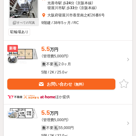
光善寺駅 歩
24
分 （京阪本線）
寝屋川市駅 歩
33
分 （京阪本線）
大阪府寝屋川市香里南之町26番6号
9階建 / 38年5ヶ月 / RC
すべての写真
駐輪場あり
5.5
新着
万円
（管理費5,000円）
不要
2.0ヶ月
敷
礼
5階 / 2K / 25.0㎡
お問い合わせ
（無料）
ほか提供
5.5
万円
（管理費5,000円）
不要
55,000円
敷
礼
5階 / 2K / 32.0㎡