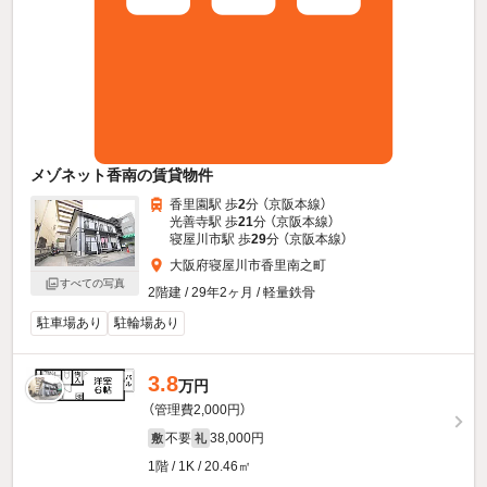
メゾネット香南の賃貸物件
香里園駅 歩
2
分 （京阪本線）
光善寺駅 歩
21
分 （京阪本線）
寝屋川市駅 歩
29
分 （京阪本線）
大阪府寝屋川市香里南之町
すべての写真
2階建 / 29年2ヶ月 / 軽量鉄骨
駐車場あり
駐輪場あり
3.8
万円
（管理費2,000円）
不要
38,000円
敷
礼
1階 / 1K / 20.46㎡