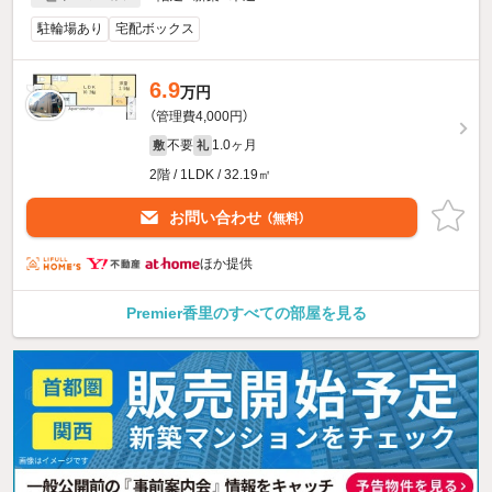
駐輪場あり
宅配ボックス
6.9
万円
（管理費4,000円）
不要
1.0ヶ月
敷
礼
2階 / 1LDK / 32.19㎡
お問い合わせ
（無料）
ほか提供
Premier香里のすべての部屋を見る