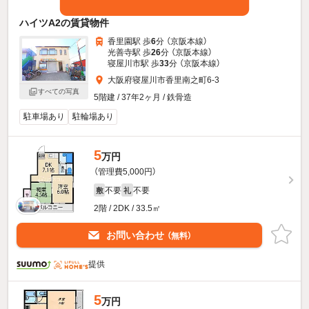
ハイツA2の賃貸物件
香里園駅 歩
6
分 （京阪本線）
光善寺駅 歩
26
分 （京阪本線）
寝屋川市駅 歩
33
分 （京阪本線）
大阪府寝屋川市香里南之町6-3
すべての写真
5階建 / 37年2ヶ月 / 鉄骨造
駐車場あり
駐輪場あり
5
万円
（管理費5,000円）
不要
不要
敷
礼
2階 / 2DK / 33.5㎡
お問い合わせ
（無料）
提供
5
万円