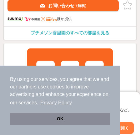
お問い合わせ
（無料）
ほか提供
プチメゾン香里園のすべての部屋を見る
By using our services, you agree that we and
our
partners
use cookies to improve
advertising and enhance your experience on
アプリに切り替えて、サクサクお部屋探し
our services.
Privacy Policy
会員登録なしですぐ使える。マップ検索やお気に入り保存など、
アプリ限定の便利な機能が使えます！
OK
Web版で続行
アプリを開く
市区町村を変更
絞り込み条件を変更