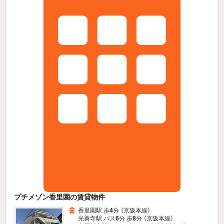
プチメゾン香里園の賃貸物件
香里園駅 歩
4
分 （京阪本線）
光善寺駅 バス
6
分 歩
8
分 （京阪本線）