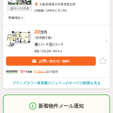
大阪府寝屋川市香里南之町
すべての写真
24階建 / 16年9ヶ月 / RC
駐輪場あり
20
万円
（管理費不要）
1.0ヶ月
2.0ヶ月
敷
礼
8階 / 2SLDK / 94.4㎡
お問い合わせ
（無料）
ほか提供
ブランズタワー香里園ロジュマンのすべての部屋を見る
新着物件メール通知