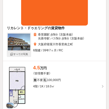
リカレント・ドゥエリングの賃貸物件
香里園駅 歩
5
分 （京阪本線）
光善寺駅 バス
5
分 歩
5
分 （京阪本線）
大阪府寝屋川市香里南之町
6階建 / 39年7ヶ月 / RC
すべての写真
4.5
万円
（管理費不要）
不要
100,000円
敷
礼
4階 / 1K / 18.0㎡