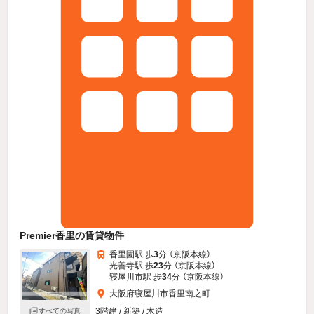
Premier香里の賃貸物件
香里園駅 歩
3
分 （京阪本線）
光善寺駅 歩
23
分 （京阪本線）
寝屋川市駅 歩
34
分 （京阪本線）
大阪府寝屋川市香里南之町
3階建 / 新築 / 木造
すべての写真