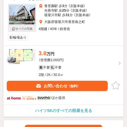
香里園駅 歩
3
分 （京阪本線）
光善寺駅 歩
25
分 （京阪本線）
寝屋川市駅 歩
31
分 （京阪本線）
大阪府寝屋川市香里南之町
4階建 / 40年 / 鉄骨造
すべての写真
駐輪場あり
3.6
万円
（管理費3,000円）
不要
不要
敷
礼
2階 / 2K / 30.0㎡
お問い合わせ
（無料）
ほか提供
ハイツSKのすべての部屋を見る