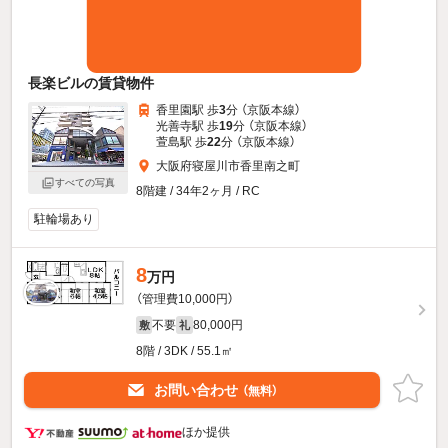
長楽ビルの賃貸物件
香里園駅 歩
3
分 （京阪本線）
光善寺駅 歩
19
分 （京阪本線）
萱島駅 歩
22
分 （京阪本線）
大阪府寝屋川市香里南之町
すべての写真
8階建 / 34年2ヶ月 / RC
駐輪場あり
8
万円
（管理費10,000円）
不要
80,000円
敷
礼
8階 / 3DK / 55.1㎡
お問い合わせ
（無料）
ほか提供