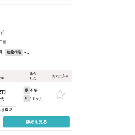
線）
丁目
月
RC
建物構造
料
敷金
お気に入り
費等
礼金
不要
敷
万円
1.0ヶ月
0円
礼
炊き機能
詳細を見る