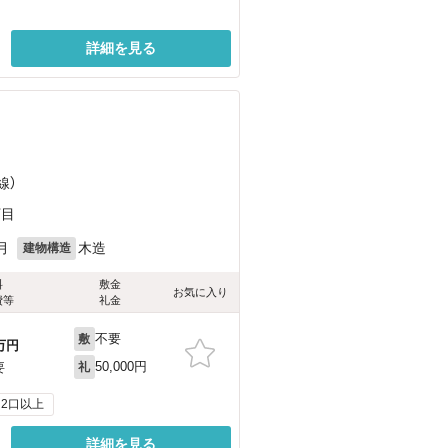
詳細を見る
線）
丁目
月
木造
建物構造
料
敷金
お気に入り
費等
礼金
不要
敷
万円
50,000円
要
礼
2口以上
詳細を見る