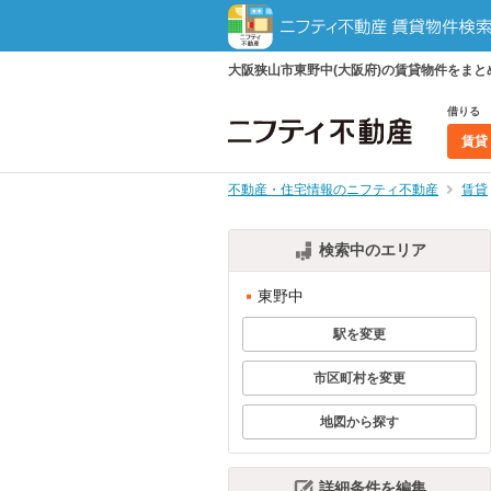
大阪狭山市東野中(大阪府)の賃貸物件をま
借りる
賃貸
不動産・住宅情報のニフティ不動産
賃貸
検索中のエリア
東野中
駅を変更
市区町村を変更
地図から探す
詳細条件を編集