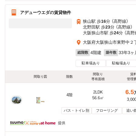
アデューウエダの賃貸物件
狭山駅 歩
16
分 （高野線）
北野田駅 歩
23
分 （高野線）
大阪狭山市駅 歩
24
分 （高野
大阪府大阪狭山市東野中２
4階建
33年3ヶ
総階数
築年数
駐車場あり
駐輪場あり
間取り
賃
間取り図
階数
専有面積
管理
6.5
2LDK
4階
56.6㎡
3,00
バス・トイレ別
フローリング
追い
提供