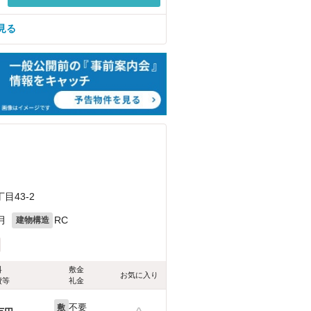
見る
43-2
月
RC
建物構造
料
敷金
お気に入り
費等
礼金
不要
敷