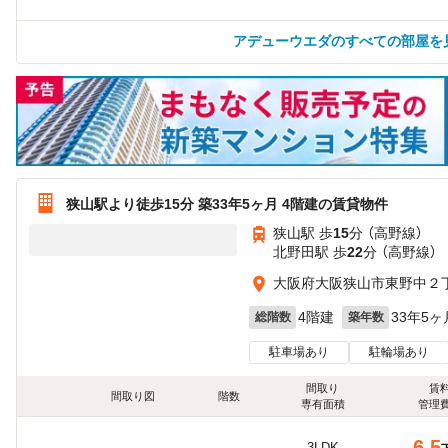
アデューウエダのすべての部屋を
狭山駅より徒歩15分 築33年5ヶ月 4階建の賃貸物件
狭山駅 歩
15
分 （高野線）
北野田駅 歩
22
分 （高野線）
大阪府大阪狭山市東野中２丁目
4階建
33年5ヶ
総階数
築年数
駐車場あり
駐輪場あり
間取り
賃
間取り図
階数
専有面積
管理
6.5
3LDK