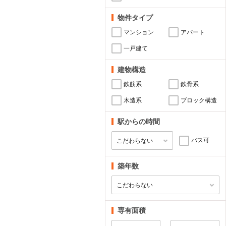
物件タイプ
マンション
アパート
一戸建て
建物構造
鉄筋系
鉄骨系
木造系
ブロック構造
駅からの時間
バス可
築年数
専有面積