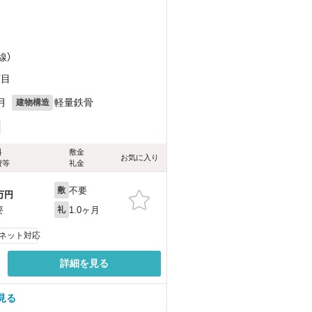
線）
丁目
月
軽量鉄骨
建物構造
料
敷金
お気に入り
費等
礼金
不要
敷
万円
1.0ヶ月
要
礼
ネット対応
詳細を見る
見る