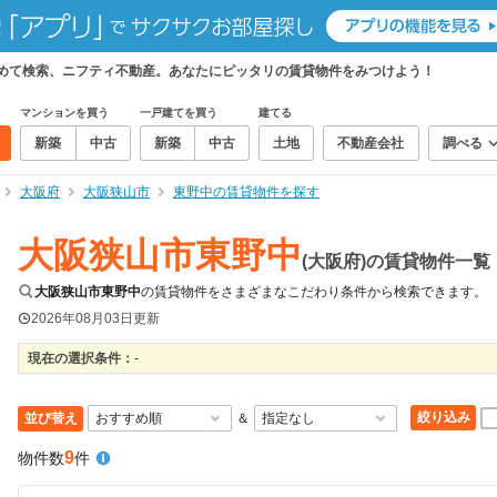
とめて検索、ニフティ不動産。あなたにピッタリの賃貸物件をみつけよう！
マンションを買う
一戸建てを買う
建てる
新築
中古
新築
中古
土地
不動産会社
調べる
大阪府
大阪狭山市
東野中の賃貸物件を探す
大阪狭山市東野中
(大阪府)の賃貸物件一覧
大阪狭山市東野中
の賃貸物件をさまざまなこだわり条件から検索できます。
2026年08月03日
更新
現在の選択条件：
-
絞り込み
並び替え
＆
9
物件数
件