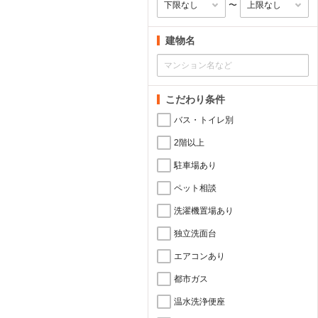
〜
建物名
こだわり条件
バス・トイレ別
2階以上
駐車場あり
ペット相談
洗濯機置場あり
独立洗面台
エアコンあり
都市ガス
温水洗浄便座