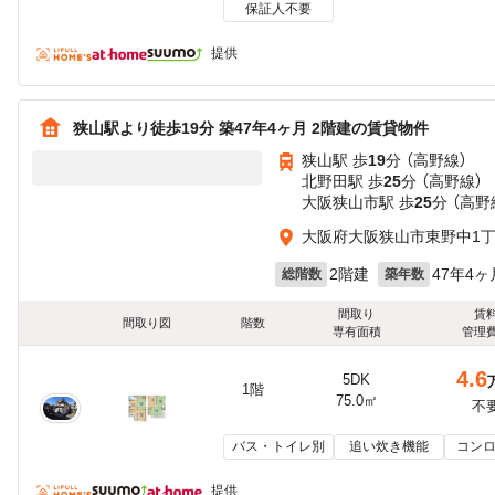
保証人不要
提供
狭山駅より徒歩19分 築47年4ヶ月 2階建の賃貸物件
狭山駅 歩
19
分 （高野線）
北野田駅 歩
25
分 （高野線）
大阪狭山市駅 歩
25
分 （高野
大阪府大阪狭山市東野中1
2階建
47年4ヶ
総階数
築年数
間取り
賃
間取り図
階数
専有面積
管理
4.6
5DK
1階
75.0㎡
不
バス・トイレ別
追い炊き機能
コンロ
提供