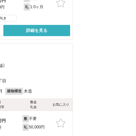
万円
1.0ヶ月
0円
礼
向き
詳細を見る
線）
丁目
月
木造
建物構造
料
敷金
お気に入り
費等
礼金
不要
敷
万円
50,000円
要
礼