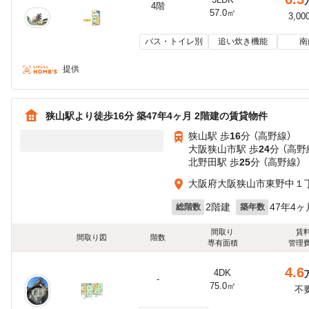
4階
57.0㎡
3,00
バス・トイレ別
追い炊き機能
南
提供
狭山駅より徒歩16分 築47年4ヶ月 2階建の賃貸物件
狭山駅 歩
16
分 （高野線）
大阪狭山市駅 歩
24
分 （高野
北野田駅 歩
25
分 （高野線）
大阪府大阪狭山市東野中１
2階建
47年4ヶ
総階数
築年数
間取り
賃
間取り図
階数
専有面積
管理
4.6
4DK
-
75.0㎡
不