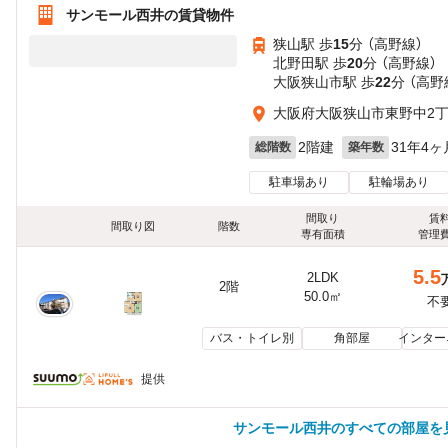
サンモール西井の賃貸物件
狭山駅 歩
15
分 （高野線）
北野田駅 歩
20
分 （高野線）
大阪狭山市駅 歩
22
分 （高野
大阪府大阪狭山市東野中2
2階建
31年4ヶ
総階数
築年数
駐車場あり
駐輪場あり
間取り
賃
間取り図
階数
専有面積
管理
5.5
2LDK
2階
50.0㎡
不
バス・トイレ別
角部屋
インター
提供
サンモール西井のすべての部屋を