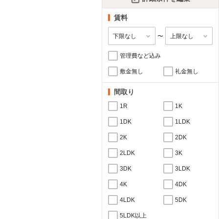
賃料
〜
管理費など込み
敷金無し
礼金無し
間取り
1R
1K
1DK
1LDK
2K
2DK
2LDK
3K
3DK
3LDK
4K
4DK
4LDK
5DK
5LDK以上