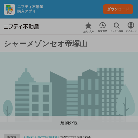
ニフティ不動産
ダウンロード
購入アプリ
カンタン検索
閲覧履歴
マイページ
お気に入り
シャーメゾンセオ帝塚山
建物外観
所在地
大阪府
大阪市阿倍野区
万代1丁目5番28号