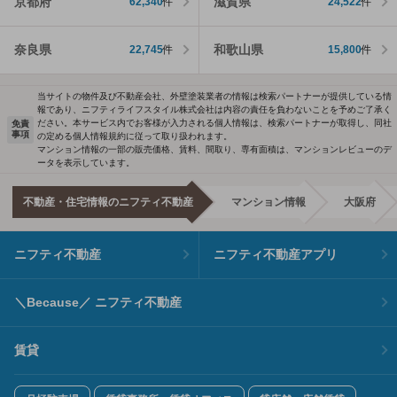
京都府
滋賀県
62,340
件
24,522
件
奈良県
和歌山県
22,745
件
15,800
件
当サイトの物件及び不動産会社、外壁塗装業者の情報は検索パートナーが提供している情
報であり、ニフティライフスタイル株式会社は内容の責任を負わないことを予めご了承く
ださい。本サービス内でお客様が入力される個人情報は、検索パートナーが取得し、同社
免責
事項
の定める個人情報規約に従って取り扱われます。
マンション情報の一部の販売価格、賃料、間取り、専有面積は、マンションレビューのデ
ータを表示しています。
不動産・住宅情報のニフティ不動産
マンション情報
大阪府
ニフティ不動産
ニフティ不動産アプリ
＼Because／ ニフティ不動産
賃貸