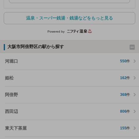
温泉・スーパー銭湯・銭湯などをもっと見る
Powered by
大阪市阿倍野区の駅から探す
河堀口
550
件
姫松
162
件
阿倍野
368
件
西田辺
806
件
東天下茶屋
155
件