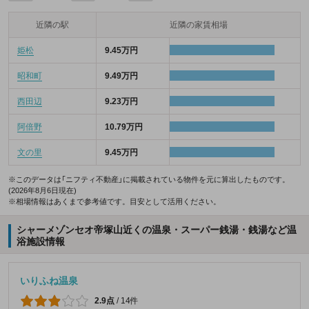
近隣の駅
近隣の家賃相場
姫松
9.45万円
昭和町
9.49万円
西田辺
9.23万円
阿倍野
10.79万円
文の里
9.45万円
※このデータは「ニフティ不動産」に掲載されている物件を元に算出したものです。
(2026年8月6日現在)
※相場情報はあくまで参考値です。目安として活用ください。
シャーメゾンセオ帝塚山近くの温泉・スーパー銭湯・銭湯など温
浴施設情報
いりふね温泉
2.9点
/
14件