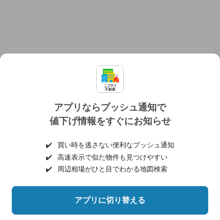
アプリならプッシュ通知で
値下げ情報をすぐにお知らせ
対応機種
個人情報保護ポリシー
利用規約
運営会社
✔️
買い時を逃さない便利なプッシュ通知
ヘルプ・お問い合わせ
採用情報
✔️
高速表示で似た物件も見つけやすい
✔️
周辺相場がひと目でわかる地図検索
アプリに切り替える
©NIFTY Lifestyle Co., Ltd.