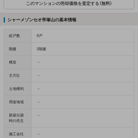
このマンションの売却価格を査定する（無料）
シャーメゾンセオ帝塚山の基本情報
総戸数
9戸
階建
3階建
構造
－
主方位
－
土地権利
－
用途地域
－
新築分譲
－
時の売主
施工会社
－