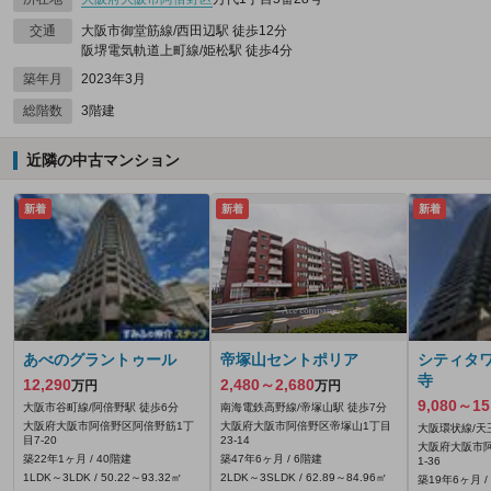
交通
大阪市御堂筋線/西田辺駅 徒歩12分
阪堺電気軌道上町線/姫松駅 徒歩4分
築年月
2023年3月
総階数
3階建
近隣の中古マンション
新着
新着
新着
あべのグラントゥール
帝塚山セントポリア
シティタ
寺
12,290
2,480～2,680
万円
万円
9,080～15
大阪市谷町線/阿倍野駅 徒歩6分
南海電鉄高野線/帝塚山駅 徒歩7分
大阪府大阪市阿倍野区阿倍野筋1丁
大阪府大阪市阿倍野区帝塚山1丁目
大阪環状線/天
目7-20
23-14
大阪府大阪市
築22年1ヶ月 / 40階建
築47年6ヶ月 / 6階建
1-36
1LDK～3LDK / 50.22～93.32㎡
2LDK～3SLDK / 62.89～84.96㎡
築19年6ヶ月 /