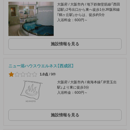
大阪府 / 大阪市内 / 地下鉄御堂筋線「西田
辺駅」2号出口から東へ徒歩1分JR阪和線
｢鶴ヶ丘駅」からは、徒歩約5分
入浴料金：600円～
施設情報を見る
ニュー浴ハウスウエルネス【西成区】
1.0点
/
9件
大阪府 / 大阪市内 / 南海本線「岸里玉出
駅」より東に徒歩3分
入浴料金：600円～
施設情報を見る