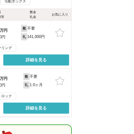
宅配ボックス
料
敷金
お気に入り
費等
礼金
不要
敷
万円
141,000円
00円
礼
ーリング
詳細を見る
不要
敷
万円
1.0ヶ月
00円
礼
トロック
詳細を見る