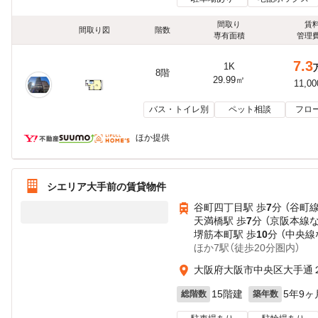
間取り
賃
間取り図
階数
専有面積
管理
7.3
1K
8階
29.99㎡
11,0
バス・トイレ別
ペット相談
フロ
ほか提供
シエリア大手前の賃貸物件
谷町四丁目駅 歩
7
分 （谷町
天満橋駅 歩
7
分 （京阪本線
堺筋本町駅 歩
10
分 （中央線
ほか7駅（徒歩20分圏内）
大阪府大阪市中央区大手通
15階建
5年9ヶ
総階数
築年数