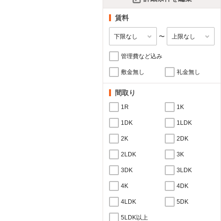
賃料
〜
管理費など込み
敷金無し
礼金無し
間取り
1R
1K
1DK
1LDK
2K
2DK
2LDK
3K
3DK
3LDK
4K
4DK
4LDK
5DK
5LDK以上