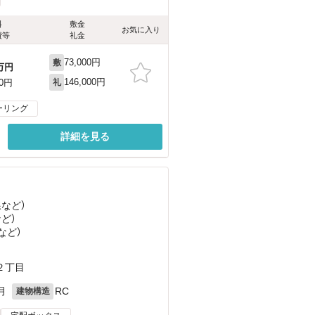
料
敷金
お気に入り
費等
礼金
73,000円
敷
万円
146,000円
00円
礼
ーリング
詳細を見る
線
など
）
など
）
など
）
２丁目
月
RC
建物構造