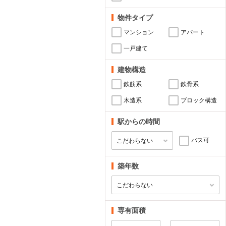
物件タイプ
マンション
アパート
一戸建て
建物構造
鉄筋系
鉄骨系
木造系
ブロック構造
駅からの時間
バス可
築年数
専有面積