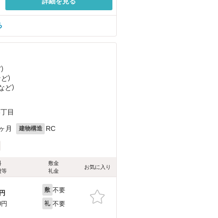
詳細を見る
る
ど
）
など
）
など
）
3丁目
0ヶ月
RC
建物構造
料
敷金
お気に入り
費等
礼金
不要
敷
円
不要
0円
礼