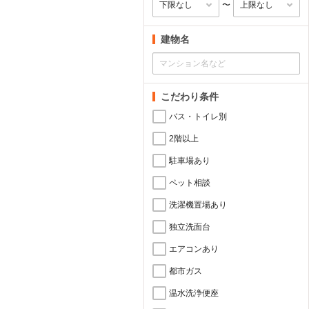
〜
建物名
こだわり条件
バス・トイレ別
2階以上
駐車場あり
ペット相談
洗濯機置場あり
独立洗面台
エアコンあり
都市ガス
温水洗浄便座