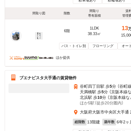
駐車場あり
駐輪場あり
間取り
賃
間取り図
階数
専有面積
管理
13
1LDK
6階
38.33㎡
15,0
バス・トイレ別
フローリング
オー
ほか提供
ブエナビスタ大手通の賃貸物件
谷町四丁目駅 歩
5
分 （谷町
天満橋駅 歩
5
分 （京阪本線
北浜駅 歩
10
分 （京阪本線
な
ほか5駅（徒歩20分圏内）
大阪府大阪市中央区大手通
13階建
6年2ヶ
総階数
築年数