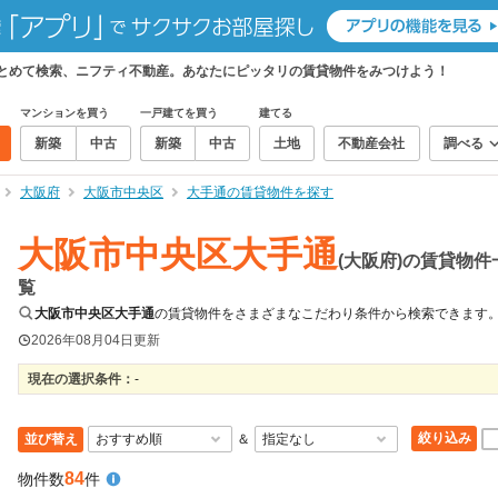
まとめて検索、ニフティ不動産。あなたにピッタリの賃貸物件をみつけよう！
マンションを買う
一戸建てを買う
建てる
新築
中古
新築
中古
土地
不動産会社
調べる
大阪府
大阪市中央区
大手通の賃貸物件を探す
大阪市中央区大手通
(大阪府)の賃貸物件
覧
大阪市中央区大手通
の賃貸物件をさまざまなこだわり条件から検索できます
2026年08月04日
更新
現在の選択条件：
-
絞り込み
並び替え
＆
84
物件数
件