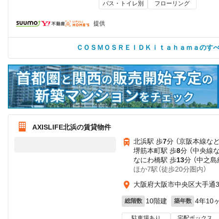
バス・トイレ別
フローリング
提供
ＣＯＳＭＯＳＲＥＩＤＫｉｔａｈａｍａのす
AXISLIFE北浜の賃貸物件
北浜駅 歩
7
分 （京阪本線
な
堺筋本町駅 歩
8
分 （中央線
なにわ橋駅 歩
13
分 （中之島
ほか7駅（徒歩20分圏内）
大阪府大阪市中央区大手通
10階建
4年10
総階数
築年数
駐車場あり
宅配ボックス