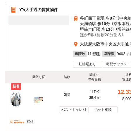
Y’s大手通の賃貸物件
谷町四丁目駅 歩
8
分 （中央
天満橋駅 歩
10
分 （京阪本線
堺筋本町駅 歩
13
分 （堺筋線
ほか5駅（徒歩20分圏内）
大阪府大阪市中央区大手通
11階建
9年3ヶ
総階数
築年数
駐輪場あり
宅配ボックス
間取り
賃
間取り図
階数
専有面積
管理
新着
12.3
1LDK
3階
39.4㎡
8,00
バス・トイレ別
ペット相談
提供