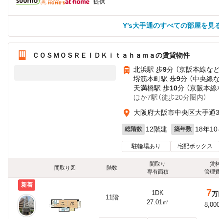
提供
Y’s大手通のすべての部屋を見
ＣＯＳＭＯＳＲＥＩＤＫｉｔａｈａｍａの賃貸物件
北浜駅 歩
9
分 （京阪本線
な
堺筋本町駅 歩
9
分 （中央線
天満橋駅 歩
10
分 （京阪本線
ほか7駅（徒歩20分圏内）
大阪府大阪市中央区大手通
12階建
18年1
総階数
築年数
駐輪場あり
宅配ボックス
間取り
賃
間取り図
階数
専有面積
管理
新着
7
1DK
万
11階
27.01㎡
8,00