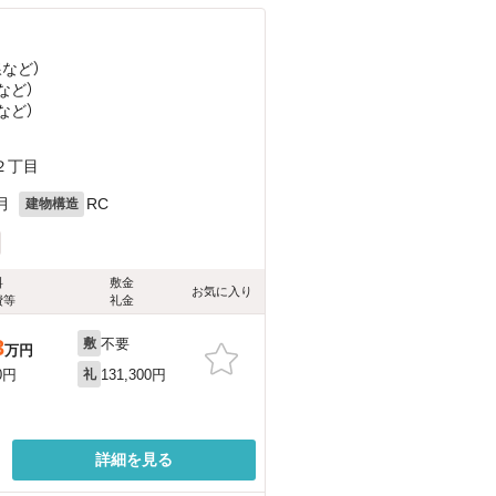
線
など
）
など
）
など
）
２丁目
月
RC
建物構造
料
敷金
お気に入り
費等
礼金
不要
3
敷
万円
131,300円
0円
礼
詳細を見る