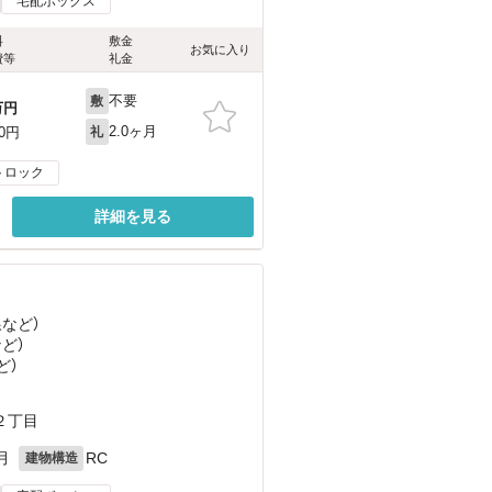
宅配ボックス
料
敷金
お気に入り
費等
礼金
不要
敷
万円
2.0ヶ月
00円
礼
トロック
詳細を見る
線
など
）
など
）
ど
）
２丁目
月
RC
建物構造