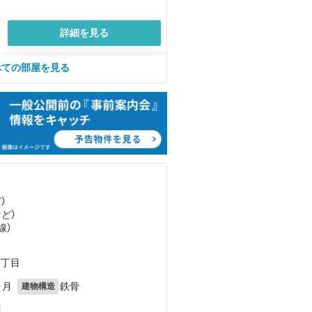
詳細を見る
べての部屋を見る
ど
）
など
）
線）
3丁目
ヶ月
鉄骨
建物構造