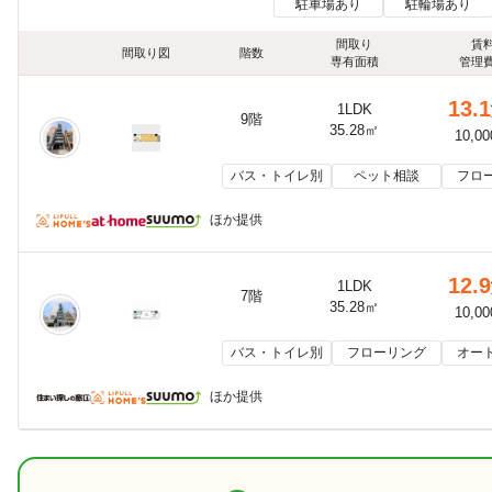
駐車場あり
駐輪場あり
間取り
賃
間取り図
階数
専有面積
管理
13.1
1LDK
9階
35.28㎡
10,0
バス・トイレ別
ペット相談
フロ
ほか提供
12.9
1LDK
7階
35.28㎡
10,0
バス・トイレ別
フローリング
オー
ほか提供