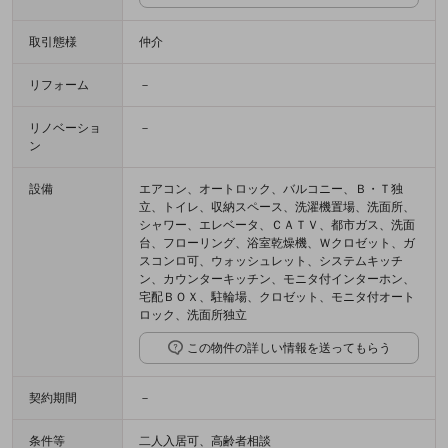
取引態様
仲介
リフォーム
－
リノベーショ
－
ン
設備
エアコン、オートロック、バルコニー、Ｂ・Ｔ独
立、トイレ、収納スペース、洗濯機置場、洗面所、
シャワー、エレベータ、ＣＡＴＶ、都市ガス、洗面
台、フローリング、浴室乾燥機、Ｗクロゼット、ガ
スコンロ可、ウォッシュレット、システムキッチ
ン、カウンターキッチン、モニタ付インターホン、
宅配ＢＯＸ、駐輪場、クロゼット、モニタ付オート
ロック、洗面所独立
この物件の詳しい情報を送ってもらう
契約期間
－
条件等
二人入居可、高齢者相談