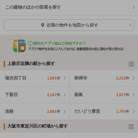
この建物のほかの部屋を探す
ほかの部屋を検索中…
近隣の物件を地図から探す
上新庄近隣の駅から探す
瑞光四丁目
崇禅寺
1,861
件
2,212
件
下新庄
柴島
2,167
件
1,677
件
淡路
だいどう豊里
2,691
件
1,763
件
大阪市東淀川区の町域から探す