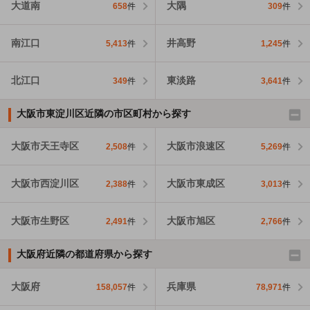
大道南
大隅
658
件
309
件
南江口
井高野
5,413
件
1,245
件
北江口
東淡路
349
件
3,641
件
大阪市東淀川区近隣の市区町村から探す
大阪市天王寺区
大阪市浪速区
2,508
件
5,269
件
大阪市西淀川区
大阪市東成区
2,388
件
3,013
件
大阪市生野区
大阪市旭区
2,491
件
2,766
件
大阪府近隣の都道府県から探す
大阪府
兵庫県
158,057
件
78,971
件