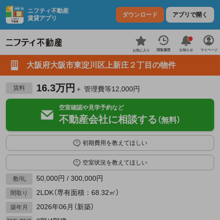
ニフティ不動産
ダウンロード
アプリで開く
賃貸アプリ
お知らせ
閲覧履歴
マイページ
お気に入り
大阪府大阪市東淀川区上新庄２丁目の物件
16.3万円
賃料
＋ 管理費等12,000円
空室確認や見学予約など
不動産会社に相談する
（無料）
初期費用を教えてほしい
空室状況を教えてほしい
50,000円 / 300,000円
敷/礼
2LDK（専有面積：68.32㎡）
間取り
2026年06月（新築）
築年月