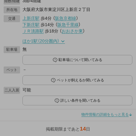
3階/4階建
階数/階建
大阪府大阪市東淀川区上新庄２丁目
所在地
上新庄駅
歩4分
（
阪急京都線
）
交通
下新庄駅
歩14分
（
阪急千里線
）
ＪＲ淡路駅
歩18分
（
おおさか東
）
ほか1駅（20分圏内）
無
駐車場
駐車場について聞いてみる
－
ペット
ペットが飼えるか聞いてみる
可能
二人入居
詳しい条件を聞いてみる
物件情報の詳細をもっと見る
14
掲載期限まであと
日