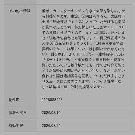
その他の情報
備考：カウンターキッチン付きで会話を楽しみなが
ら料理できます。東淀川区内はもちろん、大阪府下
全域ご紹介可能です！気に入っていただけるお部屋
が見つかるまで精一杯お探しいたします！ＬＩＮＥ
での連絡も可能ですので、まずはお電話くださいま
せ！現地待ち合わせも可能です！・賃貸保証等：加
入要（初回保証料３３０００円、以後毎月更新で総
賃料の２％ 詳細についてはお問い合わせくださ
い）・鍵交換代：あり16,500円～・維持費等：安心
サポート1,320円/月・建物構造：重量鉄骨・現在閲
覧いただいている物件以外にも一括でご紹介可能で
す！お気軽にお問い合わせください。なお、お問い
合わせの際は電話番号を記載していただけますとよ
りスムーズにご案内できます。・バイク置場：な
し・駐輪場：有 24時間換気システム
物件ID
1128888428
情報公開日
2026/08/10
有効期限
2026/08/24