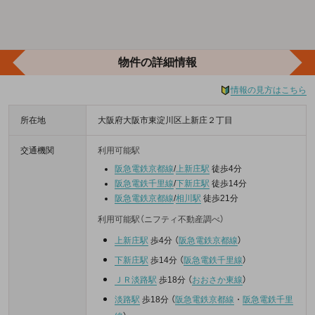
物件の詳細情報
情報の見方はこちら
所在地
大阪府大阪市東淀川区上新庄２丁目
交通機関
利用可能駅
阪急電鉄京都線
/
上新庄駅
徒歩4分
阪急電鉄千里線
/
下新庄駅
徒歩14分
阪急電鉄京都線
/
相川駅
徒歩21分
利用可能駅（ニフティ不動産調べ）
上新庄駅
歩4分
（
阪急電鉄京都線
）
下新庄駅
歩14分
（
阪急電鉄千里線
）
ＪＲ淡路駅
歩18分
（
おおさか東線
）
淡路駅
歩18分
（
阪急電鉄京都線
・
阪急電鉄千里