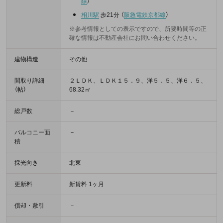
線
）
相川駅
歩21分
（
阪急電鉄京都線
）
※参考情報としての表示ですので、所要時間等の正
確な情報は不動産会社にお問い合わせください。
建物構造
その他
間取り詳細
２ＬＤＫ、ＬＤＫ１５．９、洋５．５、洋６．５、
（帖）
68.32㎡
総戸数
－
バルコニー面
－
積
採光向き
北東
更新料
新賃料 1ヶ月
償却・敷引
－