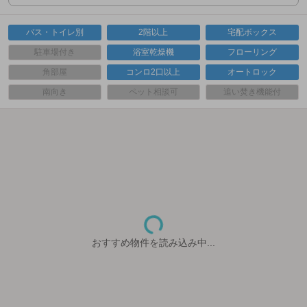
バス・トイレ別
2階以上
宅配ボックス
駐車場付き
浴室乾燥機
フローリング
角部屋
コンロ2口以上
オートロック
南向き
ペット相談可
追い焚き機能付
おすすめ物件を読み込み中...