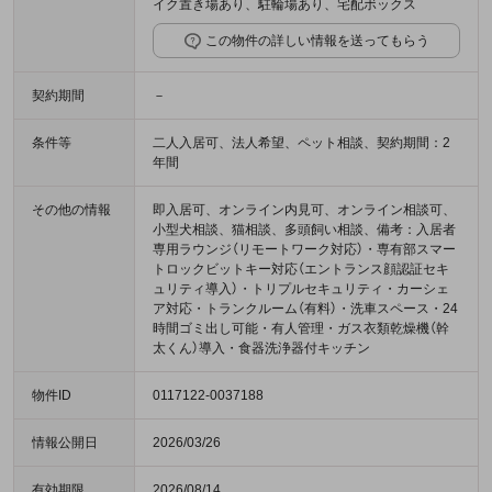
イク置き場あり、駐輪場あり、宅配ボックス
この物件の詳しい情報を送ってもらう
契約期間
－
条件等
二人入居可、法人希望、ペット相談、契約期間：2
年間
その他の情報
即入居可、オンライン内見可、オンライン相談可、
小型犬相談、猫相談、多頭飼い相談、備考：入居者
専用ラウンジ（リモートワーク対応）・専有部スマー
トロックビットキー対応（エントランス顔認証セキ
ュリティ導入）・トリプルセキュリティ・カーシェ
ア対応・トランクルーム（有料）・洗車スペース・24
時間ゴミ出し可能・有人管理・ガス衣類乾燥機（幹
太くん）導入・食器洗浄器付キッチン
物件ID
0117122-0037188
情報公開日
2026/03/26
有効期限
2026/08/14