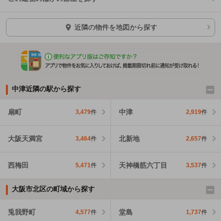
ほかの部屋を検索中…
近隣の物件を地図から探す
中津近隣の駅から探す
扇町
中津
3,479
件
2,919
件
大阪天満宮
北新地
3,464
件
2,657
件
西梅田
天神橋筋六丁目
5,471
件
3,537
件
大阪市北区の町域から探す
兎我野町
堂島
4,577
件
1,737
件