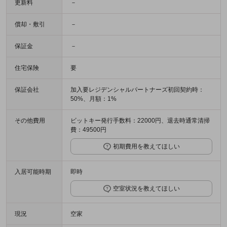
更新料
－
償却・敷引
－
保証金
－
住宅保険
要
保証会社
加入要レジデンシャルパートナーズ初回契約時：
50%、月額：1%
その他費用
ビットキー発行手数料：22000円、退去時通常清掃
費：49500円
初期費用を教えてほしい
入居可能時期
即時
空室状況を教えてほしい
現況
空家