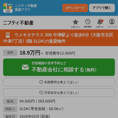
ニフティ不動産
ダウンロード
アプリで開く
賃貸アプリ
お知らせ
閲覧履歴
マイページ
お気に入り
ウメキタテラス 306 中津駅より徒歩8分 （大阪市北区
中津7丁目） 3階 2LDKの賃貸物件
18.9万円
賃料
＋ 管理費等12,000円
空室確認や見学予約など
不動産会社に相談する
（無料）
初期費用を教えてほしい
空室状況を教えてほしい
94,500円 / 283,500円
敷/礼
2LDK（専有面積：60.06㎡）
間取り
2026年03月（新築）
築年月