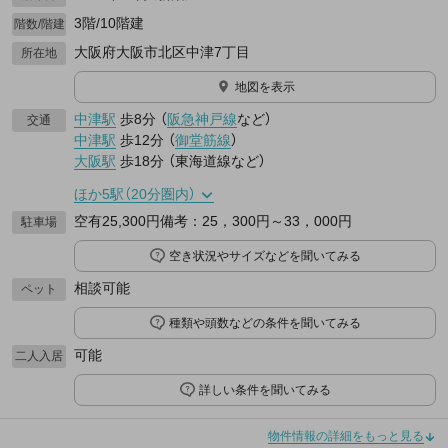
3階/10階建
階数/階建
大阪府大阪市北区中津7丁目
所在地
地図を表示
中津駅
歩8分
（
阪急神戸線
など
）
交通
中津駅
歩12分
（
御堂筋線
）
大阪駅
歩18分
（
東海道線
など
）
ほか5駅（20分圏内）
空有25,300円備考：25，300円～33，000円
駐車場
空き状況やサイズなどを聞いてみる
相談可能
ペット
種類や頭数などの条件を聞いてみる
可能
二人入居
詳しい条件を聞いてみる
物件情報の詳細をもっと見る