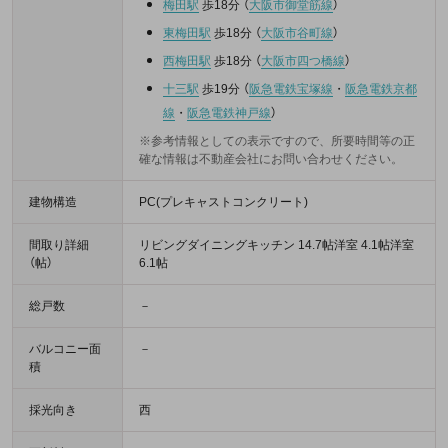
梅田駅
歩18分
（
大阪市御堂筋線
）
東梅田駅
歩18分
（
大阪市谷町線
）
西梅田駅
歩18分
（
大阪市四つ橋線
）
十三駅
歩19分
（
阪急電鉄宝塚線
・
阪急電鉄京都
線
・
阪急電鉄神戸線
）
※参考情報としての表示ですので、所要時間等の正
確な情報は不動産会社にお問い合わせください。
建物構造
PC(プレキャストコンクリート)
間取り詳細
リビングダイニングキッチン 14.7帖洋室 4.1帖洋室
（帖）
6.1帖
総戸数
－
バルコニー面
－
積
採光向き
西