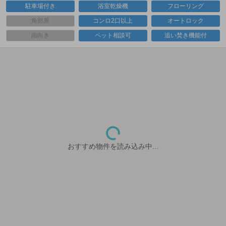
駐車場付き
浴室乾燥機
フローリング
角部屋
コンロ2口以上
オートロック
南向き
ペット相談可
追い焚き機能付
おすすめ物件を読み込み中...