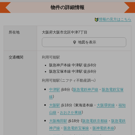
物件の詳細情報
情報の見方はこちら
所在地
大阪府大阪市北区中津7丁目
地図を表示
交通機関
利用可能駅
阪急神戸本線 中津駅 徒歩8分
阪急宝塚本線 中津駅 徒歩8分
利用可能駅（ニフティ不動産調べ）
中津駅
歩8分
（
阪急電鉄神戸線
・
阪急電鉄宝塚
線
）
大阪駅
歩18分
（
東海道本線
・
大阪環状線
・
福知
山線
・
おおさか東線
）
大阪梅田駅
歩18分
（
阪急電鉄京都線
・
阪急電鉄
神戸線
・
阪急電鉄宝塚線
・
阪神電鉄本線
）