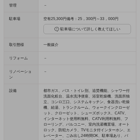
管理
－
駐車場
空有25,300円備考：25，300円～33，000円
駐車場について詳しく教えてほしい
取引態様
一般媒介
リフォーム
－
リノベーショ
－
ン
設備
都市ガス、バス・トイレ別、追焚機能、シャワー付
洗面化粧台、温水洗浄便座、浴室乾燥機、洗面所独
立、コンロ三口、システムキッチン、食器洗い乾燥
機、給湯、トランクルーム、ウォークインクローゼ
ット、クローゼット、シューズボックス、CATV、
インターネット使用料無料、CATV利用料無料、フ
ローリング、バルコニー、室内洗濯機置場、オート
ロック、防犯カメラ、TVモニタ付インターホン、エ
レベーター、ごみ出し24時間OK、駐車場あり、バ