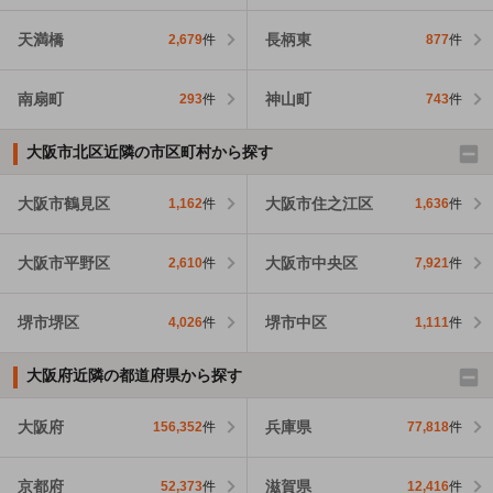
天満橋
長柄東
2,679
件
877
件
南扇町
神山町
293
件
743
件
大阪市北区近隣の市区町村から探す
大阪市鶴見区
大阪市住之江区
1,162
件
1,636
件
大阪市平野区
大阪市中央区
2,610
件
7,921
件
堺市堺区
堺市中区
4,026
件
1,111
件
大阪府近隣の都道府県から探す
大阪府
兵庫県
156,352
件
77,818
件
京都府
滋賀県
52,373
件
12,416
件