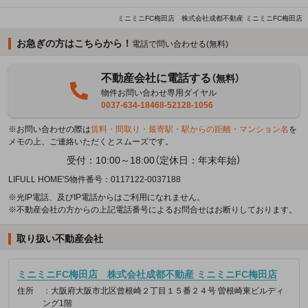
ミニミニFC梅田店 株式会社成都不動産 ミニミニFC梅田店
お急ぎの方はこちらから！
電話で問い合わせる(無料)
不動産会社に電話する
（無料）
物件お問い合わせ専用ダイヤル
0037-634-18468-52128-1056
※お問い合わせの際は
賃料・間取り・最寄駅・駅からの距離・マンション名
を
メモの上、ご連絡いただくとスムーズです。
受付：10:00～18:00（定休日：年末年始）
LIFULL HOME'S物件番号：0117122-0037188
※光IP電話、及びIP電話からはご利用になれません。
※不動産会社の方からの上記電話番号によるお問合せはお断りしております。
取り扱い不動産会社
ミニミニFC梅田店 株式会社成都不動産 ミニミニFC梅田店
住所
：大阪府大阪市北区曾根崎２丁目１５番２４号 曽根崎東ビルディ
ング1階