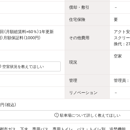
償却・敷引
－
住宅保険
要
回（月額総賃料×60％）1年更新
アクト安
円）月額保証料（1000円）
その他費用
スクリー
換代：27
空家
現況
空室状況を教えてほしい
管理
管理員：
リノベーション
－
0円（税込）
駐車場について詳しく教えてほしい
都市ガス、下水、専用バス、専用トイレ、バス・トイレ別、追焚機能、