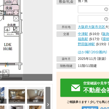
無 / 無
敷金/礼金
大阪府
大阪市北区
大
所在地
中津駅
歩16分
（
阪
交通
福島駅
歩17分
（
環
野田阪神駅
歩19分
ほか3駅（20分圏内）
2025年11月（新築）
築年月
11階/11階建
階数/階建
り
空室確認や見学
不動産会
観
リビング/ダイニング
寝室
ご相談承ります！少しでも気に