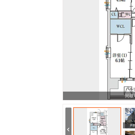
間取
その他
その他
外