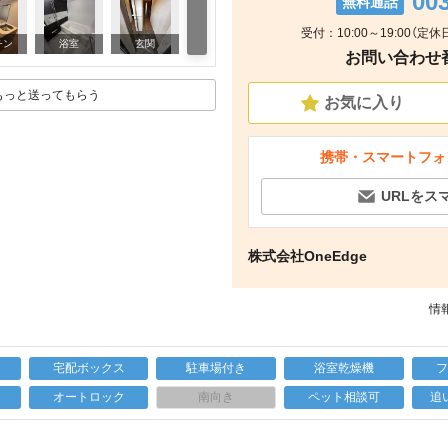
00
無料通話
受付：10:00～19:00（
玄関
チン
浴室
玄関
キ
お問い合わせ番号
もっと送ってもらう
お気に入り
携帯・スマートフォ
URLをス
株式会社OneEdge
情報
宅配ボックス
駐車場付き
浴室乾燥機
上
オートロック
南向き
ペット相談可
追