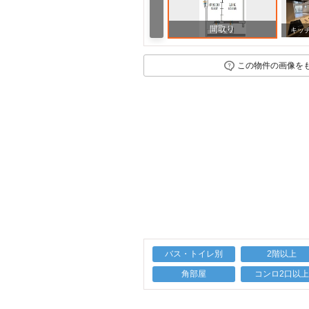
間取り
その他
その他
キッ
この物件の画像を
バス・トイレ別
2階以上
角部屋
コンロ2口以