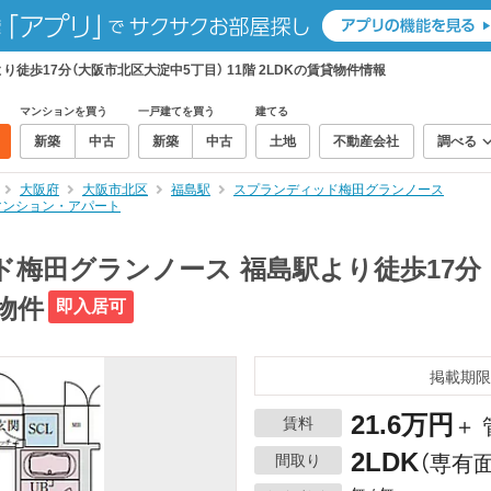
徒歩17分（大阪市北区大淀中5丁目） 11階 2LDKの賃貸物件情報
マンションを買う
一戸建てを買う
建てる
新築
中古
新築
中古
土地
不動産会社
調べる
大阪府
大阪市北区
福島駅
スプランディッド梅田グランノース
貸マンション・アパート
梅田グランノース 福島駅より徒歩17分 
貸物件
即入居可
掲載期限
21.6万円
賃料
＋ 
2LDK
間取り
（専有面