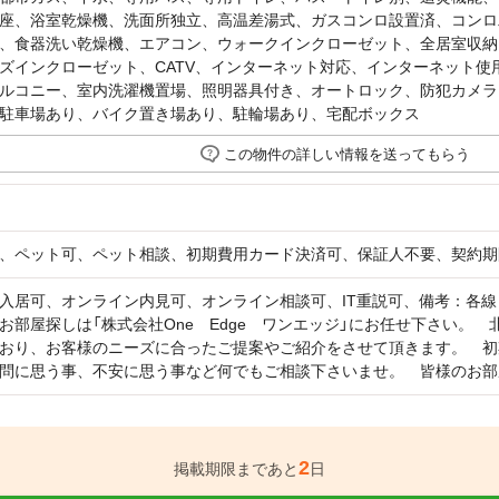
座、浴室乾燥機、洗面所独立、高温差湯式、ガスコンロ設置済、コンロ
、食器洗い乾燥機、エアコン、ウォークインクローゼット、全居室収納
ズインクローゼット、CATV、インターネット対応、インターネット使用
ルコニー、室内洗濯機置場、照明器具付き、オートロック、防犯カメラ
駐車場あり、バイク置き場あり、駐輪場あり、宅配ボックス
この物件の詳しい情報を送ってもらう
、ペット可、ペット相談、初期費用カード決済可、保証人不要、契約期
入居可、オンライン内見可、オンライン相談可、IT重説可、備考：各線「
お部屋探しは「株式会社One Edge ワンエッジ」にお任せ下さい。
おり、お客様のニーズに合ったご提案やご紹介をさせて頂きます。 初
問に思う事、不安に思う事など何でもご相談下さいませ。 皆様のお部
2
掲載期限まであと
日