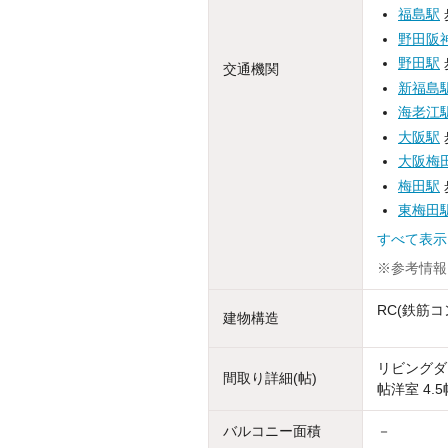
福島駅
野田阪
野田駅
交通機関
新福島
海老江
大阪駅
大阪梅
梅田駅
東梅田
すべて表
※参考情報
RC(鉄筋コ
建物構造
リビングダイ
間取り詳細(帖)
帖洋室 4.5
バルコニー面積
－