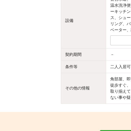
温水洗浄便
ーキッチン
ス、シュー
設備
リング、バ
ベーター、
契約期間
－
条件等
二人入居可
角部屋、即
徒歩すぐ、
その他の情報
取り揃えて
ない事や疑