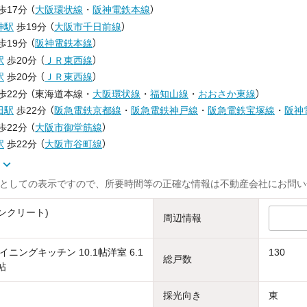
歩17分
（
大阪環状線
・
阪神電鉄本線
）
神駅
歩19分
（
大阪市千日前線
）
歩19分
（
阪神電鉄本線
）
駅
歩20分
（
ＪＲ東西線
）
駅
歩20分
（
ＪＲ東西線
）
歩22分
（
東海道本線
・
大阪環状線
・
福知山線
・
おおさか東線
）
田駅
歩22分
（
阪急電鉄京都線
・
阪急電鉄神戸線
・
阪急電鉄宝塚線
・
阪神
歩22分
（
大阪市御堂筋線
）
駅
歩22分
（
大阪市谷町線
）
示
としての表示ですので、所要時間等の正確な情報は不動産会社にお問い
ンクリート)
周辺情報
ニングキッチン 10.1帖洋室 6.1
130
総戸数
帖
採光向き
東