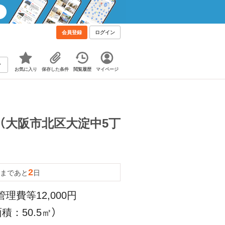
会員登録
ログイン
お気に入り
保存した条件
閲覧履歴
マイページ
（大阪市北区大淀中5丁
2
まであと
日
管理費等12,000円
積：50.5㎡）