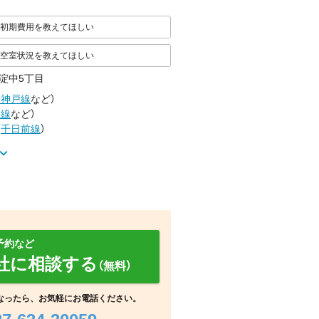
初期費用を教えてほしい
空室状況を教えてほしい
淀中5丁目
急神戸線
など
）
状線
など
）
（
千日前線
）
予約など
社に相談する
（無料）
浴室
寝室
寝室
なったら、お気軽にお電話ください。