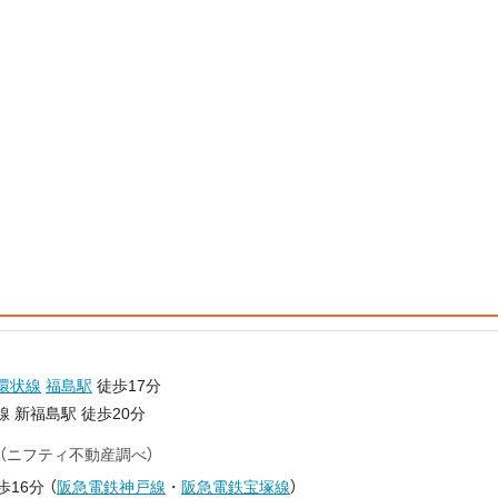
環状線
福島駅
徒歩17分
線 新福島駅 徒歩20分
（ニフティ不動産調べ）
歩16分
（
阪急電鉄神戸線
・
阪急電鉄宝塚線
）