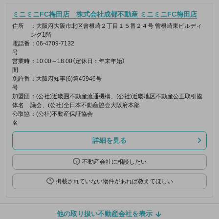
ミニミニFC梅田店 株式会社成都不動産 ミニミニFC梅田店
住所
：大阪府大阪市北区曾根崎２丁目１５番２４号 曽根崎東ビルディ
ング1階
電話番
：06-4709-7132
号
営業時
：10:00～18:00（定休日：年末年始）
間
免許番
：大阪府知事(6)第45946号
号
加盟団
：(公社)近畿圏不動産流通機構、(公社)近畿地区不動産公正取引協
体名
議会、(公社)全日本不動産協会大阪府本部
公取協
：(公社)不動産保証協会
名
詳細を見る
不動産会社に相談したい
掲載されていない物件があれば教えてほしい
他の取り扱い不動産会社を表示