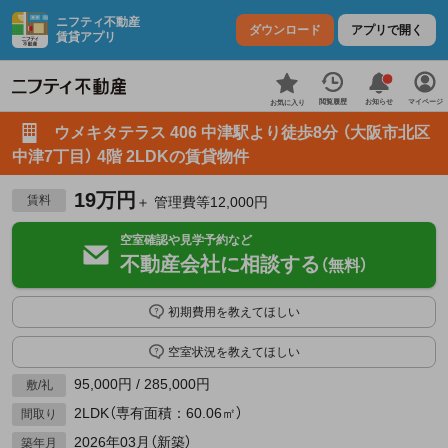
ニフティ不動産
ダウンロード
アプリで開く
賃貸アプリ
お知らせ
閲覧履歴
マイページ
お気に入り
ウメキタテラス 406 中津駅より徒歩8分 （大阪市北区
中津7丁目） 4階 2LDKの賃貸物件
19万円
賃料
＋ 管理費等12,000円
空室確認や見学予約など
不動産会社に相談する
（無料）
初期費用を教えてほしい
空室状況を教えてほしい
95,000円 / 285,000円
敷/礼
2LDK（専有面積：60.06㎡）
間取り
2026年03月（新築）
築年月