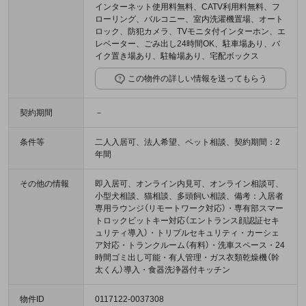
インターネット使用料無料、CATV利用料無料、フ
ローリング、バルコニー、室内洗濯機置場、オート
ロック、防犯カメラ、TVモニタ付インターホン、エ
レベーター、ごみ出し24時間OK、駐車場あり、バ
イク置き場あり、駐輪場あり、宅配ボックス
この物件の詳しい情報を送ってもらう
契約期間
－
条件等
二人入居可、法人希望、ペット相談、契約期間：2
年間
その他の情報
即入居可、オンライン内見可、オンライン相談可、
小型犬相談、猫相談、多頭飼い相談、備考：入居者
専用ラウンジ（リモートワーク対応）・専有部スマー
トロックビットキー対応（エントランス顔認証セキ
ュリティ導入）・トリプルセキュリティ・カーシェ
ア対応・トランクルーム（有料）・洗車スペース・24
時間ゴミ出し可能・有人管理・ガス衣類乾燥機（幹
太くん）導入・食器洗浄器付キッチン
物件ID
0117122-0037308