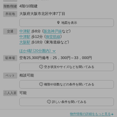
4階/10階建
階数/階建
大阪府大阪市北区中津7丁目
所在地
地図を表示
中津駅
歩8分
（
阪急神戸線
など
）
交通
中津駅
歩12分
（
御堂筋線
）
大阪駅
歩18分
（
東海道線
など
）
ほか4駅（20分圏内）
空有25,300円備考：25，300円～33，000円
駐車場
空き状況やサイズなどを聞いてみる
相談可能
ペット
種類や頭数などの条件を聞いてみる
可能
二人入居
詳しい条件を聞いてみる
物件情報の詳細をもっと見る