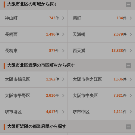
大阪市北区の町域から探す
神山町
扇町
743
件
134
件
長柄西
天満橋
1,496
件
2,679
件
長柄東
西天満
877
件
13,838
件
大阪市北区近隣の市区町村から探す
大阪市鶴見区
大阪市住之江区
1,162
件
1,636
件
大阪市平野区
大阪市中央区
2,610
件
7,921
件
堺市堺区
堺市中区
4,017
件
1,111
件
大阪府近隣の都道府県から探す