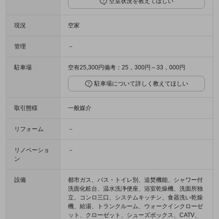
空室状況を教えてほしい
現況
空家
管理
－
駐車場
空有25,300円備考：25，300円～33，000円
駐車場について詳しく教えてほしい
取引態様
一般媒介
リフォーム
－
リノベーショ
－
ン
設備
都市ガス、バス・トイレ別、追焚機能、シャワー付
洗面化粧台、温水洗浄便座、浴室乾燥機、洗面所独
立、コンロ三口、システムキッチン、食器洗い乾燥
機、給湯、トランクルーム、ウォークインクローゼ
ット、クローゼット、シューズボックス、CATV、