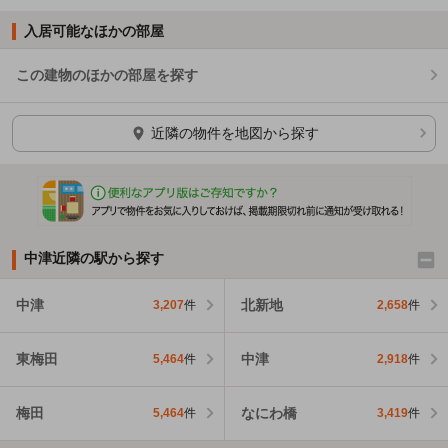
入居可能なほかの部屋
この建物のほかの部屋を探す
ほかの部屋を検索中…
近隣の物件を地図から探す
中津近隣の駅から探す
中津
北新地
3,207
件
2,658
件
東梅田
中津
5,464
件
2,918
件
梅田
なにわ橋
5,464
件
3,419
件