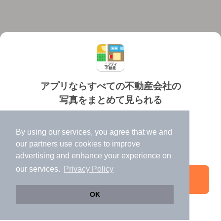
アプリならすべての不動産会社の
写真をまとめて見られる
対応機種
個人情報保護ポリシー
利用規約
運営会社
✔️
たくさんの写真でイメージふくらむ
ヘルプ・お問い合わせ
採用情報
By using our services, you agree that we and
✔️
高速表示で似た物件も見つけやすい
our
partners
use cookies to improve
✔️
便利な通知機能も充実
advertising and enhance your experience on
our services.
Privacy Policy
アプリを開く
©NIFTY Lifestyle Co., Ltd.
OK
引き続きWeb版でお部屋探し
電話する
お問い合わせ
お気に入り登録