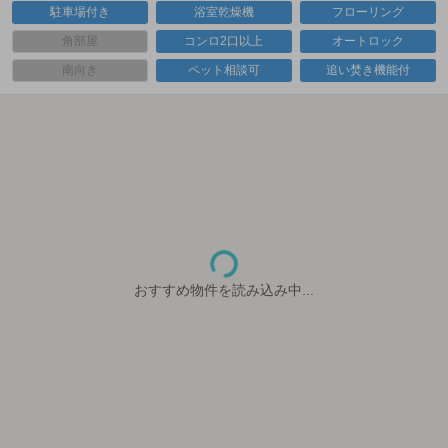
駐車場付き
浴室乾燥機
フローリング
角部屋
コンロ2口以上
オートロック
南向き
ペット相談可
追い焚き機能付
おすすめ物件を読み込み中...