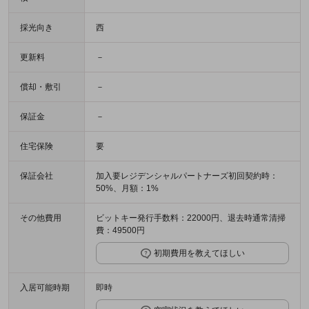
採光向き
西
更新料
－
償却・敷引
－
保証金
－
住宅保険
要
保証会社
加入要レジデンシャルパートナーズ初回契約時：
50%、月額：1%
その他費用
ビットキー発行手数料：22000円、退去時通常清掃
費：49500円
初期費用を教えてほしい
入居可能時期
即時