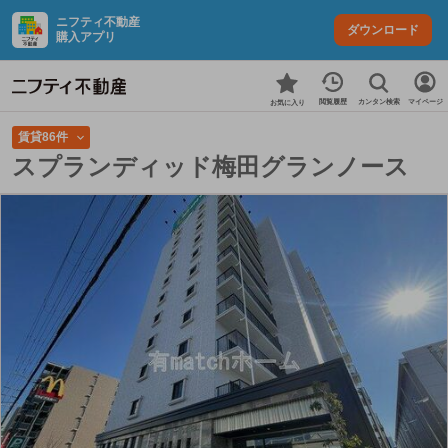
ニフティ不動産
ダウンロード
購入アプリ
カンタン検索
閲覧履歴
マイページ
お気に入り
賃貸86件
スプランディッド梅田グランノース