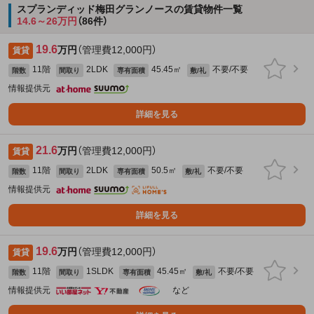
スプランディッド梅田グランノースの賃貸物件一覧
14.6～26万円
（86件）
19.6
万円
（管理費12,000円）
賃貸
11階
2LDK
45.45㎡
不要/不要
階数
間取り
専有面積
敷/礼
情報提供元
詳細を見る
21.6
万円
（管理費12,000円）
賃貸
11階
2LDK
50.5㎡
不要/不要
階数
間取り
専有面積
敷/礼
情報提供元
詳細を見る
19.6
万円
（管理費12,000円）
賃貸
11階
1SLDK
45.45㎡
不要/不要
階数
間取り
専有面積
敷/礼
情報提供元
など