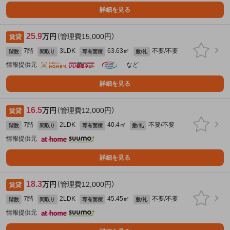
詳細を見る
25.9
万円
（管理費15,000円）
賃貸
7階
3LDK
63.63㎡
不要/不要
階数
間取り
専有面積
敷/礼
情報提供元
など
詳細を見る
16.5
万円
（管理費12,000円）
賃貸
7階
2LDK
40.4㎡
不要/不要
階数
間取り
専有面積
敷/礼
情報提供元
詳細を見る
18.3
万円
（管理費12,000円）
賃貸
7階
2LDK
45.45㎡
不要/不要
階数
間取り
専有面積
敷/礼
情報提供元