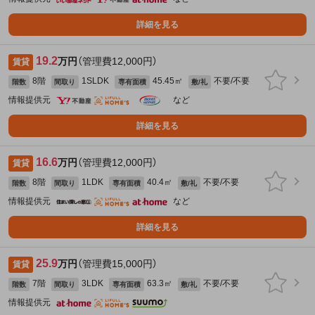
詳細を見る
19.2
万円
（管理費12,000円）
賃貸
8階
1SLDK
45.45㎡
不要/不要
階数
間取り
専有面積
敷/礼
情報提供元
など
詳細を見る
16.6
万円
（管理費12,000円）
賃貸
8階
1LDK
40.4㎡
不要/不要
階数
間取り
専有面積
敷/礼
情報提供元
など
詳細を見る
25.9
万円
（管理費15,000円）
賃貸
7階
3LDK
63.3㎡
不要/不要
階数
間取り
専有面積
敷/礼
情報提供元