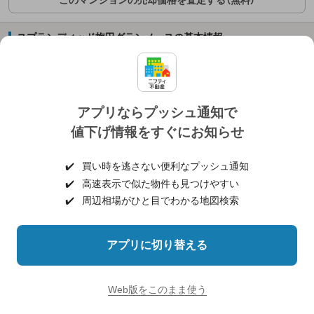
このマンションの売却価格を査定する（無料）
スプランディッド梅田グランノースの基本情報
総戸数
130戸
階建
11階建
アプリならプッシュ通知で
値下げ情報をすぐにお知らせ
構造
－
主方位
－
✔️
買い時を逃さない便利なプッシュ通知
✔️
高速表示で似た物件も見つけやすい
土地権利
－
✔️
周辺相場がひと目でわかる地図検索
用途地域
－
アプリに切り替える
新築分譲
－
時の売主
Web版をこのまま使う
施工会社
－