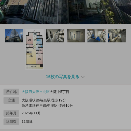
16枚の写真を見る
所在地
大阪府
大阪市北区
大淀中5丁目
交通
大阪環状線/福島駅 徒歩19分
阪急電鉄神戸線/中津駅 徒歩16分
築年月
2025年11月
総階数
11階建