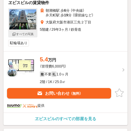
ヱビスビルの賃貸物件
朝潮橋駅 歩
6
分 （中央線）
弁天町駅 歩
19
分 （環状線
など
）
大阪府大阪市港区三先２丁目
5階建 / 29年3ヶ月 / 鉄骨造
すべての写真
駐輪場あり
5.4
万円
（管理費6,000円）
不要
1.0ヶ月
敷
礼
2階 / 1K / 25.0㎡
お問い合わせ
（無料）
提供
ヱビスビルのすべての部屋を見る