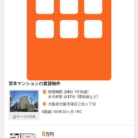
宮本マンションの賃貸物件
朝潮橋駅 歩
8
分 （中央線）
弁天町駅 歩
17
分 （環状線
など
）
大阪府大阪市港区三先１丁目
6階建 / 55年10ヶ月 / RC
すべての写真
6
万円