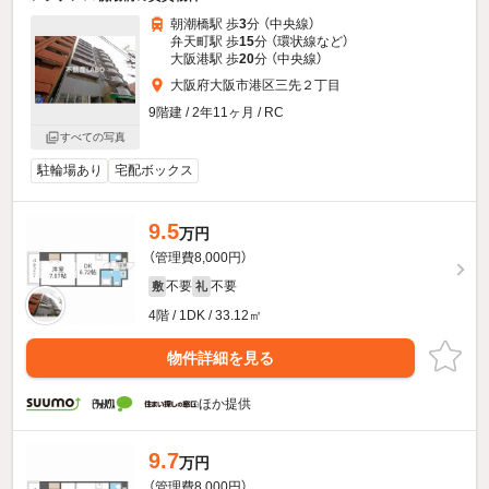
朝潮橋駅 歩
3
分 （中央線）
弁天町駅 歩
15
分 （環状線
など
）
大阪港駅 歩
20
分 （中央線）
大阪府大阪市港区三先２丁目
9階建 / 2年11ヶ月 / RC
すべての写真
駐輪場あり
宅配ボックス
9.5
万円
（管理費8,000円）
不要
不要
敷
礼
4階 / 1DK / 33.12㎡
物件詳細を見る
ほか提供
9.7
万円
（管理費8,000円）