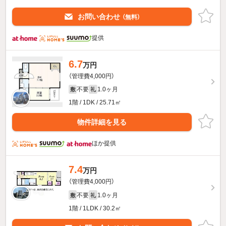
お問い合わせ
（無料）
提供
6.7
万円
（管理費4,000円）
不要
1.0ヶ月
敷
礼
1階 / 1DK / 25.71㎡
物件詳細を見る
ほか提供
7.4
万円
（管理費4,000円）
不要
1.0ヶ月
敷
礼
1階 / 1LDK / 30.2㎡