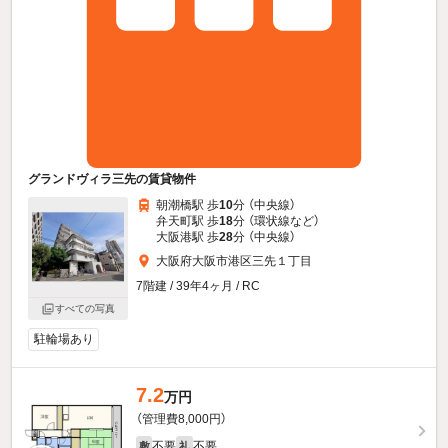
グランドヴィラ三先の賃貸物件
朝潮橋駅 歩
10
分 （中央線）
弁天町駅 歩
18
分 （環状線
など
）
大阪港駅 歩
28
分 （中央線）
大阪府大阪市港区三先１丁目
7階建 / 39年4ヶ月 / RC
すべての写真
駐輪場あり
7.2
万円
（管理費8,000円）
不要
不要
敷
礼