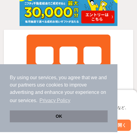
By using our services, you agree that we and
our
partners
use cookies to improve
advertising and enhance your experience on
アプリに切り替えて、サクサクお部屋探し
our services.
Privacy Policy
会員登録なしですぐ使える。マップ検索やお気に入り保存など、
アプリ限定の便利な機能が使えます！
OK
Web版で続行
アプリを開く
市区町村を変更
絞り込み条件を変更