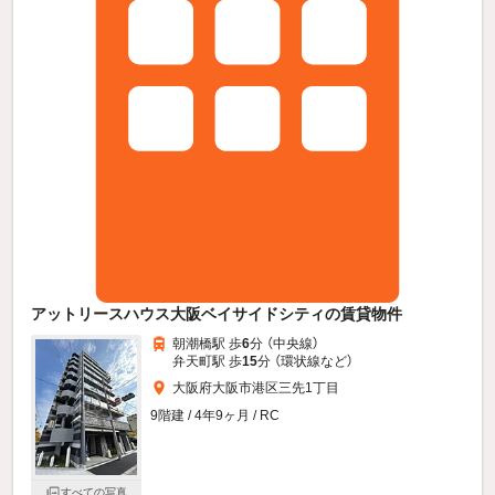
アットリースハウス大阪ベイサイドシティの賃貸物件
朝潮橋駅 歩
6
分 （中央線）
弁天町駅 歩
15
分 （環状線
など
）
大阪府大阪市港区三先1丁目
9階建 / 4年9ヶ月 / RC
すべての写真