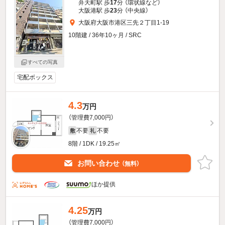
弁天町駅 歩
17
分 （環状線
など
）
大阪港駅 歩
23
分 （中央線）
大阪府大阪市港区三先２丁目1-19
10階建 / 36年10ヶ月 / SRC
すべての写真
宅配ボックス
4.3
万円
（管理費7,000円）
不要
不要
敷
礼
8階 / 1DK / 19.25㎡
お問い合わせ
（無料）
ほか提供
4.25
万円
（管理費7,000円）