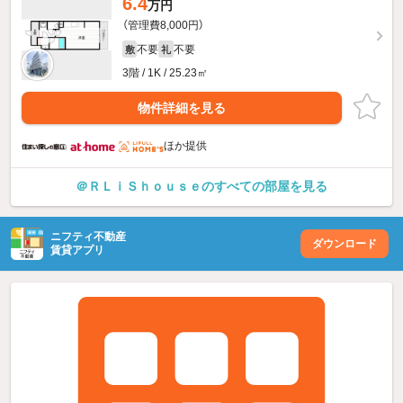
6.4
万円
（管理費8,000円）
不要
不要
敷
礼
3階 / 1K / 25.23㎡
物件詳細を見る
ほか提供
＠ＲＬｉＳｈｏｕｓｅのすべての部屋を見る
ニフティ不動産
ダウンロード
賃貸アプリ