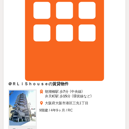
＠ＲＬｉＳｈｏｕｓｅの賃貸物件
朝潮橋駅 歩
7
分 （中央線）
弁天町駅 歩
15
分 （環状線
など
）
大阪府大阪市港区三先1丁目
9階建 / 4年9ヶ月 / RC