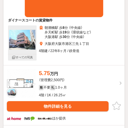
ダイナースコートの賃貸物件
朝潮橋駅 歩
8
分 （中央線）
弁天町駅 歩
19
分 （環状線
など
）
大阪港駅 歩
30
分 （中央線）
大阪府大阪市港区三先１丁目
4階建 / 22年8ヶ月 / 鉄骨造
すべての写真
5.75
万円
（管理費2,500円）
不要
1.0ヶ月
敷
礼
4階 / 1K / 26.25㎡
物件詳細を見る
ほか提供