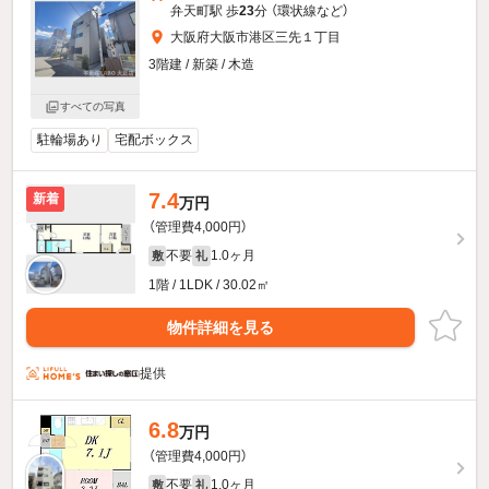
弁天町駅 歩
23
分 （環状線
など
）
大阪府大阪市港区三先１丁目
3階建 / 新築 / 木造
すべての写真
駐輪場あり
宅配ボックス
7.4
新着
万円
（管理費4,000円）
不要
1.0ヶ月
敷
礼
1階 / 1LDK / 30.02㎡
物件詳細を見る
提供
6.8
万円
（管理費4,000円）
不要
1.0ヶ月
敷
礼