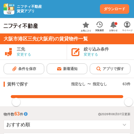
ニフティ不動産
ダウンロード
賃貸アプリ
お知らせ
閲覧履歴
マイページ
お気に入り
大阪市港区三先(大阪府)の賃貸物件一覧
三先
絞り込み条件
変更する
変更する
条件を保存
新着通知
アプリで探す
賃料で探す
指定なし
〜
指定なし
63
件
指定した賃料で絞り込む
63
物件数
件
2026年08月07日
更新