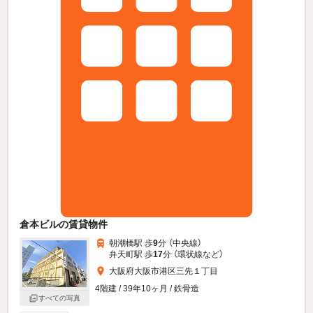
倉本ビルの賃貸物件
朝潮橋駅 歩
9
分 （中央線）
弁天町駅 歩
17
分 （環状線
など
）
大阪府大阪市港区三先１丁目
4階建 / 39年10ヶ月 / 鉄骨造
すべての写真