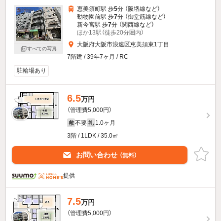
恵美須町駅 歩
5
分 （阪堺線
など
）
動物園前駅 歩
7
分 （御堂筋線
など
）
新今宮駅 歩
7
分 （関西線
など
）
ほか13駅（徒歩20分圏内）
大阪府大阪市浪速区恵美須東1丁目
すべての写真
7階建 / 39年7ヶ月 / RC
駐輪場あり
6.5
万円
（管理費5,000円）
不要
1.0ヶ月
敷
礼
3階 / 1LDK / 35.0㎡
お問い合わせ
（無料）
提供
7.5
万円
（管理費5,000円）