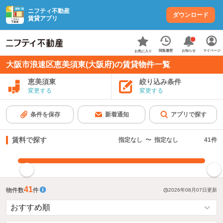
ニフティ不動産
ダウンロード
賃貸アプリ
お知らせ
閲覧履歴
マイページ
お気に入り
大阪市浪速区恵美須東(大阪府)の賃貸物件一覧
恵美須東
絞り込み条件
変更する
変更する
条件を保存
新着通知
アプリで探す
賃料で探す
指定なし
〜
指定なし
41
件
指定した賃料で絞り込む
41
物件数
件
2026年08月07日
更新