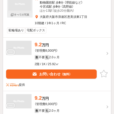
動物園前駅 歩
8
分 （堺筋線
など
）
今宮戎駅 歩
9
分 （高野線）
ほか13駅（徒歩20分圏内）
すべての写真
大阪府大阪市浪速区恵美須東1丁目
10階建 / 1年1ヶ月 / RC
駐輪場あり
宅配ボックス
9.2
万円
（管理費8,000円）
不要
2.0ヶ月
敷
礼
2階 / 1K / 25.92㎡
お問い合わせ
（無料）
提供
9.2
万円
（管理費8,000円）
不要
2.0ヶ月
敷
礼