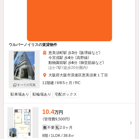
ウルバーノイリスの賃貸物件
恵美須町駅 歩
3
分 （阪堺線
など
）
今宮戎駅 歩
4
分 （高野線）
動物園前駅 歩
6
分 （御堂筋線
など
）
ほか7駅（徒歩20分圏内）
大阪府大阪市浪速区恵美須東１丁目
11階建 / 6年5ヶ月 / RC
すべての写真
駐車場あり
駐輪場あり
宅配ボックス
10.4
万円
（管理費9,500円）
不要
2.0ヶ月
敷
礼
8階 / 1LDK / 38.8㎡