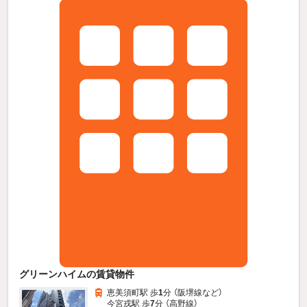
グリーンハイムの賃貸物件
恵美須町駅 歩
1
分 （阪堺線
など
）
今宮戎駅 歩
7
分 （高野線）