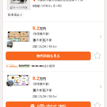
8階建 / 37年3ヶ月 / RC
すべての写真
駐車場あり
9.2
万円
（管理費不要）
不要
不要
敷
礼
2階 / 2LDK / 45.0㎡
物件詳細を見る
ほか提供
9.2
万円
（管理費不要）
不要
不要
敷
礼
2階 / 2LDK / 50.0㎡
お問い合わせ
（無料）