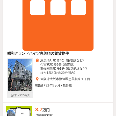
昭和グランドハイツ恵美須の賃貸物件
恵美須町駅 歩
3
分 （阪堺線
など
）
今宮戎駅 歩
6
分 （高野線）
動物園前駅 歩
6
分 （御堂筋線
など
）
ほか12駅（徒歩20分圏内）
大阪府大阪市浪速区恵美須東１丁目
8階建 / 32年5ヶ月 / 鉄骨造
すべての写真
3.7
万円
（管理費不要）