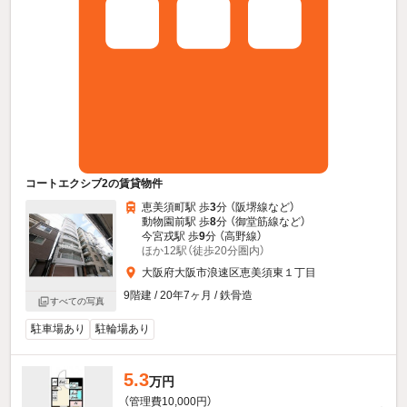
コートエクシブ2の賃貸物件
恵美須町駅 歩
3
分 （阪堺線
など
）
動物園前駅 歩
8
分 （御堂筋線
など
）
今宮戎駅 歩
9
分 （高野線）
ほか12駅（徒歩20分圏内）
大阪府大阪市浪速区恵美須東１丁目
9階建 / 20年7ヶ月 / 鉄骨造
すべての写真
駐車場あり
駐輪場あり
5.3
万円
（管理費10,000円）