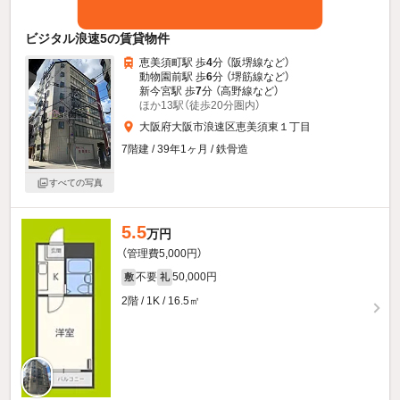
ビジタル浪速5の賃貸物件
恵美須町駅 歩
4
分 （阪堺線
など
）
動物園前駅 歩
6
分 （堺筋線
など
）
新今宮駅 歩
7
分 （高野線
など
）
ほか13駅（徒歩20分圏内）
大阪府大阪市浪速区恵美須東１丁目
7階建 / 39年1ヶ月 / 鉄骨造
すべての写真
5.5
万円
（管理費5,000円）
不要
50,000円
敷
礼
2階 / 1K / 16.5㎡