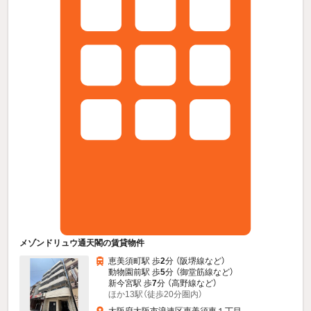
メゾンドリュウ通天閣の賃貸物件
恵美須町駅 歩
2
分 （阪堺線
など
）
動物園前駅 歩
5
分 （御堂筋線
など
）
新今宮駅 歩
7
分 （高野線
など
）
ほか13駅（徒歩20分圏内）
大阪府大阪市浪速区恵美須東１丁目