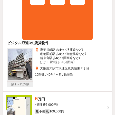
ビジタル浪速3の賃貸物件
恵美須町駅 歩
4
分 （堺筋線
など
）
動物園前駅 歩
5
分 （御堂筋線
など
）
新今宮駅 歩
6
分 （関西線
など
）
ほか11駅（徒歩20分圏内）
大阪府大阪市浪速区恵美須東２丁目
10階建 / 40年4ヶ月 / 鉄骨造
すべての写真
6
万円
（管理費5,000円）
不要
100,000円
敷
礼