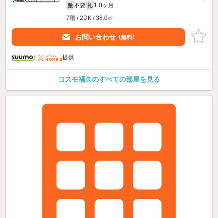
不要
1.0ヶ月
敷
礼
7階 / 2DK / 38.0㎡
お問い合わせ
（無料）
提供
コスモ福久のすべての部屋を見る