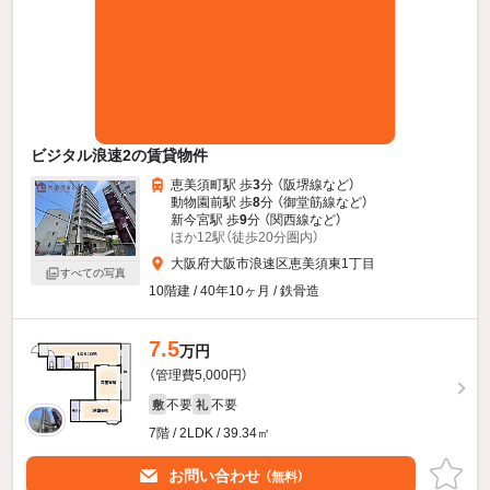
ビジタル浪速2の賃貸物件
恵美須町駅 歩
3
分 （阪堺線
など
）
動物園前駅 歩
8
分 （御堂筋線
など
）
新今宮駅 歩
9
分 （関西線
など
）
ほか12駅（徒歩20分圏内）
大阪府大阪市浪速区恵美須東1丁目
すべての写真
10階建 / 40年10ヶ月 / 鉄骨造
7.5
万円
（管理費5,000円）
不要
不要
敷
礼
7階 / 2LDK / 39.34㎡
お問い合わせ
（無料）