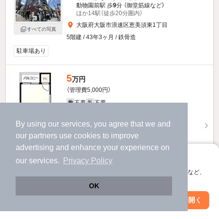
動物園前駅 歩
9
分 （御堂筋線
など
）
ほか14駅（徒歩20分圏内）
大阪府大阪市浪速区恵美須東1丁目
すべての写真
5階建 / 43年3ヶ月 / 鉄骨造
駐車場あり
5
万円
（管理費5,000円）
不要
不要
敷
礼
5階 / 1DK / 20.0㎡
By using our services, you agree that we and
our
partners
use cookies to improve
advertising and enhance your experience on
アプリに切り替えて、サクサクお部屋探し
our services.
Privacy Policy
会員登録なしですぐ使える。マップ検索やお気に入り保存など、
アプリ限定の便利な機能が使えます！
OK
お問い合わせ
（無料）
Web版で続行
アプリを開く
市区町村を変更
絞り込み条件を変更
提供