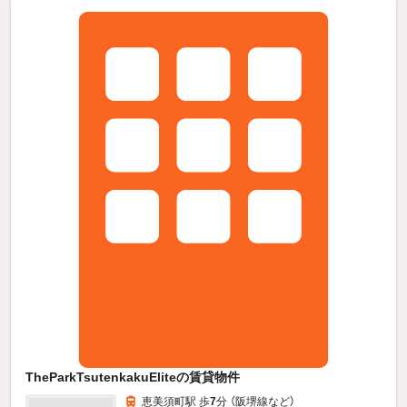
TheParkTsutenkakuEliteの賃貸物件
恵美須町駅 歩
7
分 （阪堺線
など
）