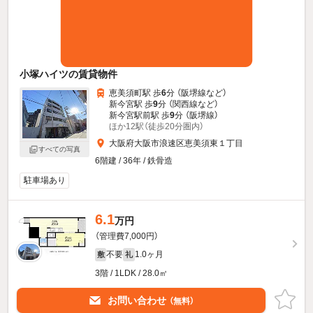
小塚ハイツの賃貸物件
恵美須町駅 歩
6
分 （阪堺線
など
）
新今宮駅 歩
9
分 （関西線
など
）
新今宮駅前駅 歩
9
分 （阪堺線）
ほか12駅（徒歩20分圏内）
大阪府大阪市浪速区恵美須東１丁目
すべての写真
6階建 / 36年 / 鉄骨造
駐車場あり
6.1
万円
（管理費7,000円）
不要
1.0ヶ月
敷
礼
3階 / 1LDK / 28.0㎡
お問い合わせ
（無料）