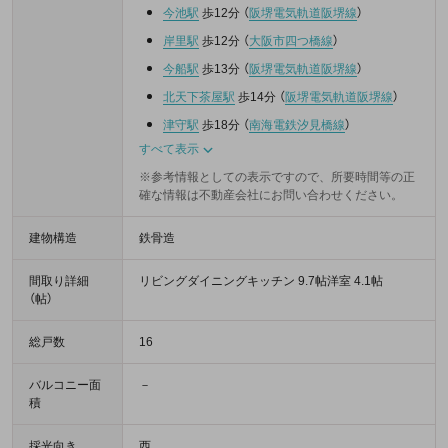
今池駅
歩12分
（
阪堺電気軌道阪堺線
）
岸里駅
歩12分
（
大阪市四つ橋線
）
今船駅
歩13分
（
阪堺電気軌道阪堺線
）
北天下茶屋駅
歩14分
（
阪堺電気軌道阪堺線
）
津守駅
歩18分
（
南海電鉄汐見橋線
）
すべて表示
※参考情報としての表示ですので、所要時間等の正
確な情報は不動産会社にお問い合わせください。
建物構造
鉄骨造
間取り詳細
リビングダイニングキッチン 9.7帖洋室 4.1帖
（帖）
総戸数
16
バルコニー面
－
積
採光向き
西