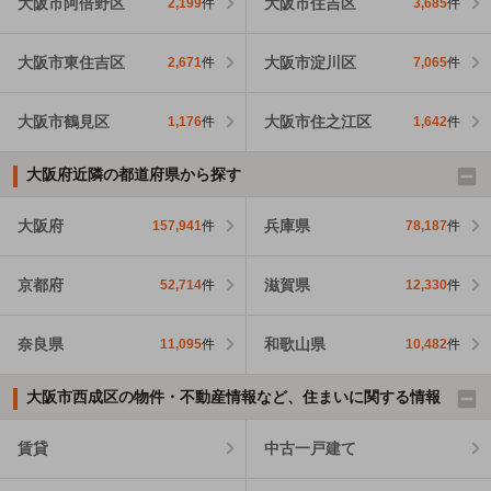
大阪市阿倍野区
大阪市住吉区
2,199
件
3,685
件
大阪市東住吉区
大阪市淀川区
2,671
件
7,065
件
大阪市鶴見区
大阪市住之江区
1,176
件
1,642
件
大阪府近隣の都道府県から探す
大阪府
兵庫県
157,941
件
78,187
件
京都府
滋賀県
52,714
件
12,330
件
奈良県
和歌山県
11,095
件
10,482
件
大阪市西成区の物件・不動産情報など、住まいに関する情報
賃貸
中古一戸建て