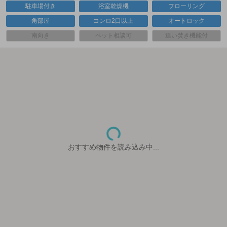
駐車場付き
浴室乾燥機
フローリング
角部屋
コンロ2口以上
オートロック
南向き
ペット相談可
追い焚き機能付
おすすめ物件を読み込み中...