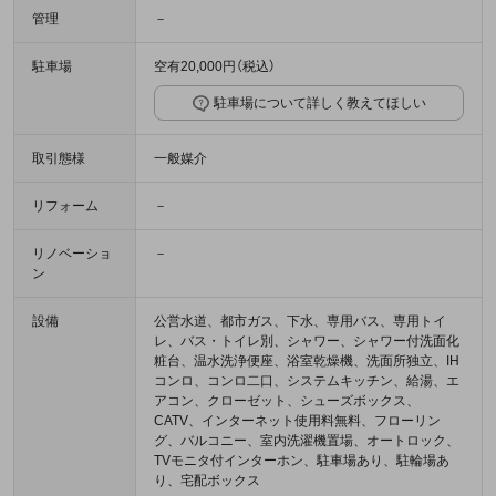
管理
－
駐車場
空有20,000円（税込）
駐車場について詳しく教えてほしい
取引態様
一般媒介
リフォーム
－
リノベーショ
－
ン
設備
公営水道、都市ガス、下水、専用バス、専用トイ
レ、バス・トイレ別、シャワー、シャワー付洗面化
粧台、温水洗浄便座、浴室乾燥機、洗面所独立、IH
コンロ、コンロ二口、システムキッチン、給湯、エ
アコン、クローゼット、シューズボックス、
CATV、インターネット使用料無料、フローリン
グ、バルコニー、室内洗濯機置場、オートロック、
TVモニタ付インターホン、駐車場あり、駐輪場あ
り、宅配ボックス