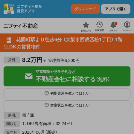
ニフティ不動産
ダウンロード
アプリで開く
賃貸アプリ
お知らせ
閲覧履歴
マイページ
お気に入り
花園町駅より徒歩6分 （大阪市西成区松1丁目） 1階
1LDKの賃貸物件
8.2万円
賃料
＋ 管理費等6,300円
空室確認や見学予約など
不動産会社に相談する
（無料）
初期費用を教えてほしい
空室状況を教えてほしい
無 / 無
敷/礼
1LDK（専有面積：32.24㎡）
間取り
2025年08月（新築）
築年月