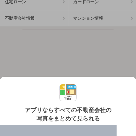
住宅ローン
カードローン
不動産会社情報
マンション情報
アプリならすべての不動産会社の
写真をまとめて見られる
対応機種
個人情報保護ポリシー
利用規約
運営会社
✔️
たくさんの写真でイメージふくらむ
ヘルプ・お問い合わせ
採用情報