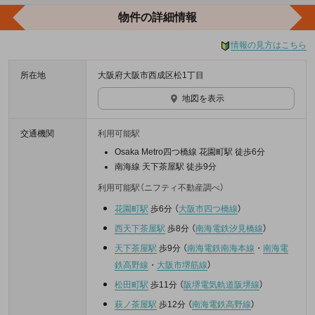
物件の詳細情報
情報の見方はこちら
所在地
大阪府大阪市西成区松1丁目
地図を表示
交通機関
利用可能駅
Osaka Metro四つ橋線 花園町駅 徒歩6分
南海線 天下茶屋駅 徒歩9分
利用可能駅（ニフティ不動産調べ）
花園町駅
歩6分
（
大阪市四つ橋線
）
西天下茶屋駅
歩8分
（
南海電鉄汐見橋線
）
天下茶屋駅
歩9分
（
南海電鉄南海本線
・
南海電
鉄高野線
・
大阪市堺筋線
）
松田町駅
歩11分
（
阪堺電気軌道阪堺線
）
萩ノ茶屋駅
歩12分
（
南海電鉄高野線
）