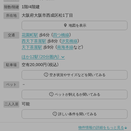
1階/4階建
階数/階建
大阪府大阪市西成区松1丁目
所在地
地図を表示
花園町駅
歩6分
（
四つ橋線
）
交通
西天下茶屋駅
歩8分
（
汐見橋線
）
天下茶屋駅
歩9分
（
南海本線
など
）
ほか12駅（20分圏内）
空有20,000円（税込）
駐車場
空き状況やサイズなどを聞いてみる
－
ペット
ペットが飼えるか聞いてみる
可能
二人入居
詳しい条件を聞いてみる
物件情報の詳細をもっと見る