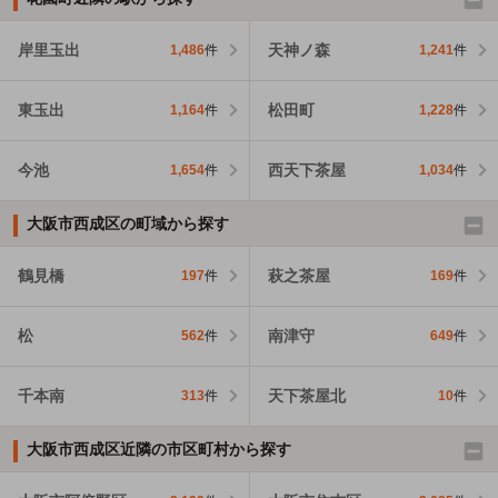
岸里玉出
天神ノ森
1,486
件
1,241
件
東玉出
松田町
1,164
件
1,228
件
今池
西天下茶屋
1,654
件
1,034
件
大阪市西成区の町域から探す
鶴見橋
萩之茶屋
197
件
169
件
松
南津守
562
件
649
件
千本南
天下茶屋北
313
件
10
件
大阪市西成区近隣の市区町村から探す