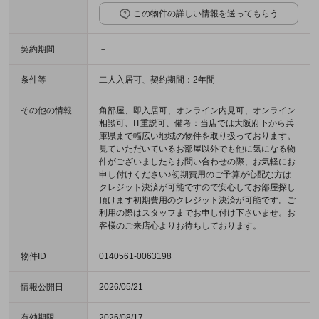
この物件の詳しい情報を送ってもらう
契約期間
－
条件等
二人入居可、契約期間：2年間
その他の情報
角部屋、即入居可、オンライン内見可、オンライン
相談可、IT重説可、備考：当店では大阪府下から兵
庫県まで幅広い地域の物件を取り扱っております。
見ていただいているお部屋以外でも他に気になる物
件がございましたらお問い合わせの際、お気軽にお
申し付けください♪初期費用のご予算が心配な方は
クレジット決済が可能ですので安心してお部屋探し
頂けます初期費用のクレジット決済が可能です。ご
利用の際はスタッフまでお申し付け下さいませ。お
客様のご来店心よりお待ちしております。
物件ID
0140561-0063198
情報公開日
2026/05/21
有効期限
2026/08/17