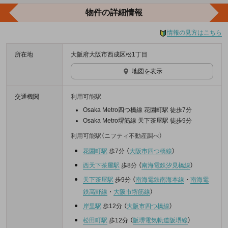
物件の詳細情報
情報の見方はこちら
所在地
大阪府大阪市西成区松1丁目
地図を表示
交通機関
利用可能駅
Osaka Metro四つ橋線 花園町駅 徒歩7分
Osaka Metro堺筋線 天下茶屋駅 徒歩9分
利用可能駅（ニフティ不動産調べ）
花園町駅
歩7分
（
大阪市四つ橋線
）
西天下茶屋駅
歩8分
（
南海電鉄汐見橋線
）
天下茶屋駅
歩9分
（
南海電鉄南海本線
・
南海電
鉄高野線
・
大阪市堺筋線
）
岸里駅
歩12分
（
大阪市四つ橋線
）
松田町駅
歩12分
（
阪堺電気軌道阪堺線
）