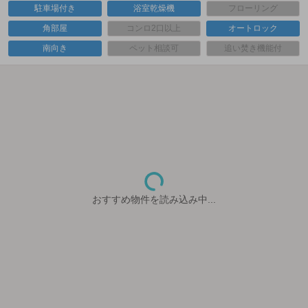
駐車場付き
浴室乾燥機
フローリング
角部屋
コンロ2口以上
オートロック
南向き
ペット相談可
追い焚き機能付
おすすめ物件を読み込み中...