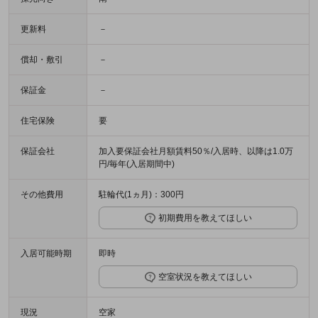
更新料
－
償却・敷引
－
保証金
－
住宅保険
要
保証会社
加入要保証会社月額賃料50％/入居時、以降は1.0万
円/毎年(入居期間中)
その他費用
駐輪代(1ヵ月)：300円
初期費用を教えてほしい
入居可能時期
即時
空室状況を教えてほしい
現況
空家