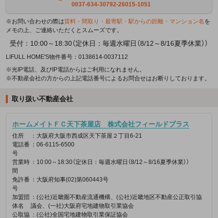
0037-634-30792-26015-1051
※お問い合わせの際は
賃料・間取り・最寄駅・駅からの距離・マンション名
を
メモの上、ご連絡いただくとスムーズです。
受付：10:00～18:30（定休日：毎週水曜日（8/12～8/16夏季休業））
LIFULL HOME'S物件番号：0138614-0037112
※光IP電話、及びIP電話からはご利用になれません。
※不動産会社の方からの上記電話番号によるお問合せはお断りしております。
取り扱い不動産会社
ホームメイトＦＣ天下茶屋店 株式会社フィールドプラス
住所
：大阪府大阪市西成区天下茶屋２丁目6-21
電話番
：06-6115-6500
号
営業時
：10:00～18:30（定休日：毎週水曜日（8/12～8/16夏季休業））
間
免許番
：大阪府知事(02)第060443号
号
加盟団
：(公社)近畿圏不動産流通機構、(公社)近畿地区不動産公正取引協
体名
議会、(一社)大阪府宅地建物取引業協会
公取協
：(公社)全国宅地建物取引業保証協会