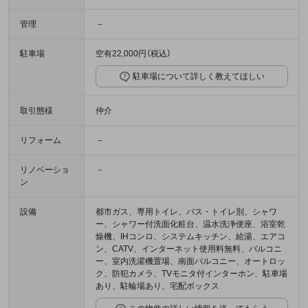
管理
－
駐車場
空有22,000円（税込）
駐車場について詳しく教えてほしい
取引態様
仲介
リフォーム
－
リノベーショ
－
ン
設備
都市ガス、専用トイレ、バス・トイレ別、シャワ
ー、シャワー付洗面化粧台、温水洗浄便座、浴室乾
燥機、IHコンロ、システムキッチン、給湯、エアコ
ン、CATV、インターネット使用料無料、バルコニ
ー、室内洗濯機置場、南面バルコニー、オートロッ
ク、防犯カメラ、TVモニタ付インターホン、駐車場
あり、駐輪場あり、宅配ボックス