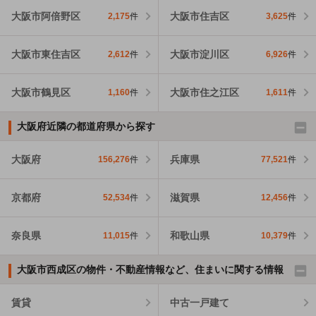
大阪市阿倍野区
大阪市住吉区
2,175
件
3,625
件
大阪市東住吉区
大阪市淀川区
2,612
件
6,926
件
大阪市鶴見区
大阪市住之江区
1,160
件
1,611
件
大阪府近隣の都道府県から探す
大阪府
兵庫県
156,276
件
77,521
件
京都府
滋賀県
52,534
件
12,456
件
奈良県
和歌山県
11,015
件
10,379
件
大阪市西成区の物件・不動産情報など、住まいに関する情報
賃貸
中古一戸建て