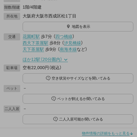
1階/4階建
階数/階建
大阪府大阪市西成区松1丁目
所在地
地図を表示
花園町駅
歩7分
（
四つ橋線
）
交通
西天下茶屋駅
歩8分
（
汐見橋線
）
天下茶屋駅
歩9分
（
南海本線
など
）
ほか12駅（20分圏内）
空有22,000円（税込）
駐車場
空き状況やサイズなどを聞いてみる
－
ペット
ペットが飼えるか聞いてみる
－
二人入居
二人入居可能か聞いてみる
物件情報の詳細をもっと見る