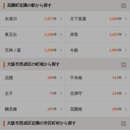
花園町近隣の駅から探す
木津川
天下茶屋
1,477
件
1,426
件
東玉出
岸里
1,146
件
1,437
件
天神ノ森
今船
1,226
件
1,093
件
大阪市西成区の町域から探す
北開
千本南
168
件
313
件
太子
北津守
73
件
124
件
鶴見橋
花園南
197
件
296
件
大阪市西成区近隣の市区町村から探す