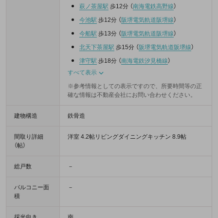
萩ノ茶屋駅
歩12分
（
南海電鉄高野線
）
今池駅
歩12分
（
阪堺電気軌道阪堺線
）
今船駅
歩13分
（
阪堺電気軌道阪堺線
）
北天下茶屋駅
歩15分
（
阪堺電気軌道阪堺線
）
津守駅
歩18分
（
南海電鉄汐見橋線
）
すべて表示
※参考情報としての表示ですので、所要時間等の正
確な情報は不動産会社にお問い合わせください。
建物構造
鉄骨造
間取り詳細
洋室 4.2帖リビングダイニングキッチン 8.9帖
（帖）
総戸数
－
バルコニー面
－
積
採光向き
南