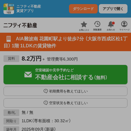
ニフティ不動産
ダウンロード
アプリで開く
賃貸アプリ
お知らせ
閲覧履歴
マイページ
お気に入り
AIA難波南 花園町駅より徒歩7分 （大阪市西成区松1丁
目） 1階 1LDKの賃貸物件
8.2万円
賃料
＋ 管理費等6,300円
空室確認や見学予約など
不動産会社に相談する
（無料）
初期費用を教えてほしい
空室状況を教えてほしい
無 / 無
敷/礼
1LDK（専有面積：30.32㎡）
間取り
2025年09月（新築）
築年月