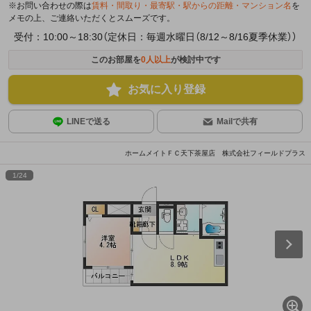
※お問い合わせの際は
賃料・間取り・最寄駅・駅からの距離・マンション名
を
メモの上、ご連絡いただくとスムーズです。
受付：10:00～18:30（定休日：毎週水曜日（8/12～8/16夏季休業））
このお部屋を
0
人以上
が検討中です
お気に入り登録
LINEで送る
Mailで共有
ホームメイトＦＣ天下茶屋店 株式会社フィールドプラス
1
/
24