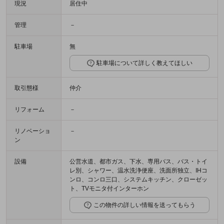
現況
居住中
管理
－
駐車場
無
駐車場について詳しく教えてほしい
取引態様
仲介
リフォーム
－
リノベーショ
－
ン
設備
公営水道、都市ガス、下水、専用バス、バス・トイ
レ別、シャワー、温水洗浄便座、洗面所独立、IHコ
ンロ、コンロ三口、システムキッチン、クローゼッ
ト、TVモニタ付インターホン
この物件の詳しい情報を送ってもらう