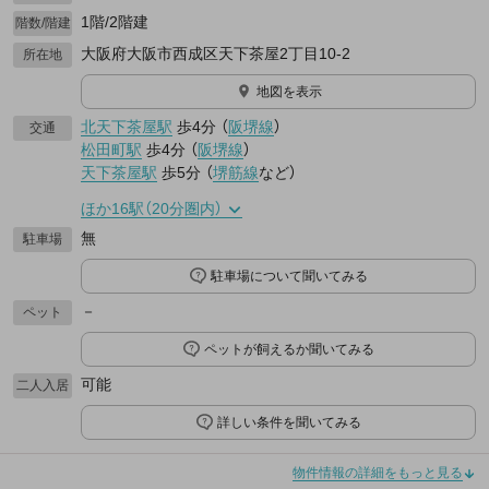
1階/2階建
階数/階建
大阪府大阪市西成区天下茶屋2丁目10-2
所在地
地図を表示
北天下茶屋駅
歩4分
（
阪堺線
）
交通
松田町駅
歩4分
（
阪堺線
）
天下茶屋駅
歩5分
（
堺筋線
など
）
ほか16駅（20分圏内）
無
駐車場
駐車場について聞いてみる
－
ペット
ペットが飼えるか聞いてみる
可能
二人入居
詳しい条件を聞いてみる
物件情報の詳細をもっと見る