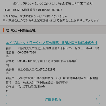
受付：09:00～18:00（定休日：毎週水曜日（年末年始））
LIFULL HOME'S物件番号：0148630-0023827
※光IP電話、及びIP電話からはご利用になれません。
※不動産会社の方からの上記電話番号によるお問合せはお断りしております。
取り扱い不動産会社
エイブルネットワーク住之江公園店 BRUNO不動産株式会社
住所
：大阪府大阪市住之江区南加賀屋２丁目8-25 セジュール24 1階
電話番
：06-6657-7090
号
営業時
：09:00～18:00（定休日：毎週水曜日（年末年始））
間
免許番
：国土交通大臣(01)第010228号
号
加盟団
：(公社)近畿圏不動産流通機構、(公社)近畿地区不動産公正取引協
体名
議会、(公社)全日本不動産協会大阪府本部
公取協
：(公社)不動産保証協会
名
詳細を見る