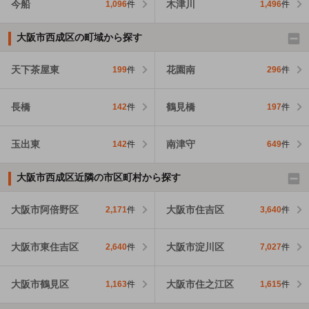
今船
木津川
1,096
件
1,496
件
大阪市西成区の町域から探す
天下茶屋東
花園南
199
件
296
件
長橋
鶴見橋
142
件
197
件
玉出東
南津守
142
件
649
件
大阪市西成区近隣の市区町村から探す
大阪市阿倍野区
大阪市住吉区
2,171
件
3,640
件
大阪市東住吉区
大阪市淀川区
2,640
件
7,027
件
大阪市鶴見区
大阪市住之江区
1,163
件
1,615
件