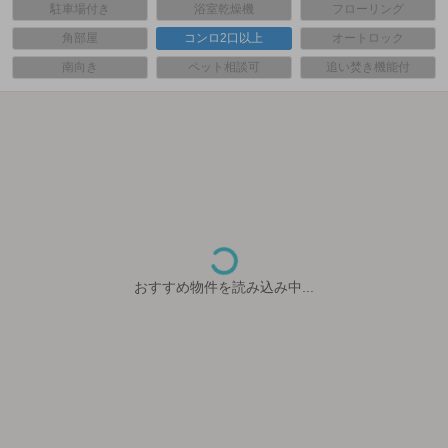
駐車場付き
浴室乾燥機
フローリング
角部屋
コンロ2口以上
オートロック
南向き
ペット相談可
追い焚き機能付
おすすめ物件を読み込み中...