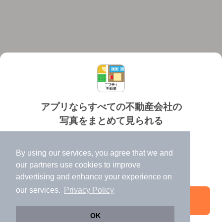
アプリならすべての不動産会社の
写真をまとめて見られる
対応機種
個人情報保護ポリシー
利用規約
運営会社
✔️
たくさんの写真でイメージふくらむ
ヘルプ・お問い合わせ
採用情報
By using our services, you agree that we and
✔️
高速表示で似た物件も見つけやすい
our
partners
use cookies to improve
✔️
便利な通知機能も充実
advertising and enhance your experience on
our services.
Privacy Policy
アプリを開く
©NIFTY Lifestyle Co., Ltd.
OK