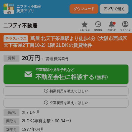
ニフティ不動産
ダウンロード
アプリで開く
賃貸アプリ
お知らせ
閲覧履歴
マイページ
お気に入り
蔦屋 北天下茶屋駅より徒歩4分 （大阪市西成区
テラスハウス
天下茶屋2丁目10-2） 1階 2LDKの賃貸物件
20万円
賃料
＋ 管理費等0円
空室確認や見学予約など
不動産会社に相談する
（無料）
初期費用を教えてほしい
空室状況を教えてほしい
無 / 1ヶ月
敷/礼
2LDK（専有面積：60.34㎡）
間取り
1977年04月
築年月