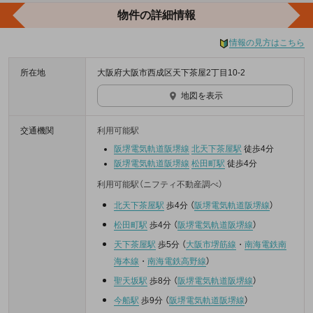
物件の詳細情報
情報の見方はこちら
所在地
大阪府大阪市西成区天下茶屋2丁目10-2
地図を表示
交通機関
利用可能駅
阪堺電気軌道阪堺線
北天下茶屋駅
徒歩4分
阪堺電気軌道阪堺線
松田町駅
徒歩4分
利用可能駅（ニフティ不動産調べ）
北天下茶屋駅
歩4分
（
阪堺電気軌道阪堺線
）
松田町駅
歩4分
（
阪堺電気軌道阪堺線
）
天下茶屋駅
歩5分
（
大阪市堺筋線
・
南海電鉄南
海本線
・
南海電鉄高野線
）
聖天坂駅
歩8分
（
阪堺電気軌道阪堺線
）
今船駅
歩9分
（
阪堺電気軌道阪堺線
）