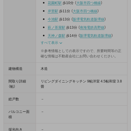
花園町駅
歩10分
（
大阪市四つ橋線
）
岸里駅
歩11分
（
大阪市四つ橋線
）
今池駅
歩13分
（
阪堺電気軌道阪堺線
）
萩ノ茶屋駅
歩13分
（
南海電鉄高野線
）
天神ノ森駅
歩14分
（
阪堺電気軌道阪堺線
）
すべて表示
※参考情報としての表示ですので、所要時間等の正
確な情報は不動産会社にお問い合わせください。
建物構造
木造
間取り詳細
リビングダイニングキッチン 9帖洋室 4.5帖和室 3.8
（帖）
畳
総戸数
－
バルコニー面
－
積
採光向き
－