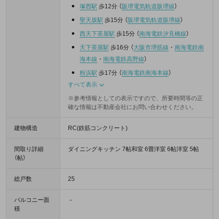
塚西駅
歩12分
（
阪堺電気軌道阪堺線
）
聖天坂駅
歩15分
（
阪堺電気軌道阪堺線
）
西天下茶屋駅
歩15分
（
南海電鉄汐見橋線
）
天下茶屋駅
歩16分
（
大阪市堺筋線
・
南海電鉄南
海本線
・
南海電鉄高野線
）
粉浜駅
歩17分
（
南海電鉄南海本線
）
すべて表示
※参考情報としての表示ですので、所要時間等の正
確な情報は不動産会社にお問い合わせください。
建物構造
RC(鉄筋コンクリート)
間取り詳細
ダイニングキッチン 7帖和室 6畳洋室 6帖洋室 5帖
（帖）
総戸数
25
バルコニー面
－
積