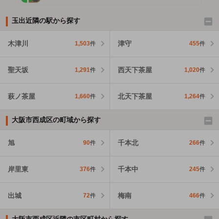
玉出近隣の駅から探す
木津川
津守
1,503
件
455
件
聖天坂
西天下茶屋
1,291
件
1,020
件
萩ノ茶屋
北天下茶屋
1,660
件
1,264
件
大阪市西成区の町域から探す
旭
千本北
90
件
266
件
岸里東
千本中
376
件
245
件
出城
梅南
72
件
466
件
大阪市西成区近隣の市区町村から探す