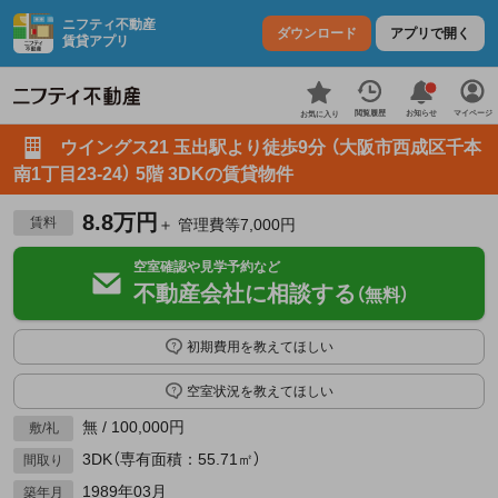
ニフティ不動産
ダウンロード
アプリで開く
賃貸アプリ
お知らせ
閲覧履歴
マイページ
お気に入り
ウイングス21 玉出駅より徒歩9分 （大阪市西成区千本
南1丁目23-24） 5階 3DKの賃貸物件
8.8万円
賃料
＋ 管理費等7,000円
空室確認や見学予約など
不動産会社に相談する
（無料）
初期費用を教えてほしい
空室状況を教えてほしい
無 / 100,000円
敷/礼
3DK（専有面積：55.71㎡）
間取り
1989年03月
築年月