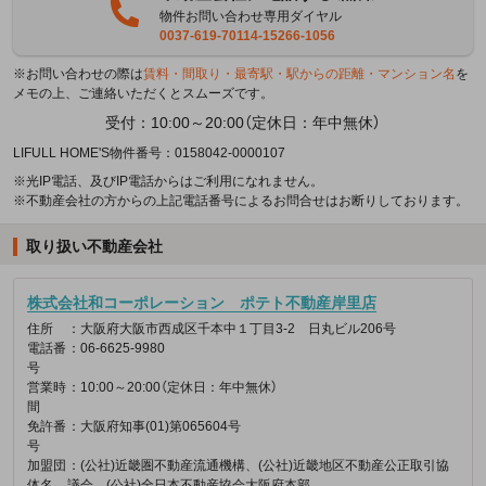
物件お問い合わせ専用ダイヤル
0037-619-70114-15266-1056
※お問い合わせの際は
賃料・間取り・最寄駅・駅からの距離・マンション名
を
メモの上、ご連絡いただくとスムーズです。
受付：10:00～20:00（定休日：年中無休）
LIFULL HOME'S物件番号：0158042-0000107
※光IP電話、及びIP電話からはご利用になれません。
※不動産会社の方からの上記電話番号によるお問合せはお断りしております。
取り扱い不動産会社
株式会社和コーポレーション ポテト不動産岸里店
住所
：大阪府大阪市西成区千本中１丁目3-2 日丸ビル206号
電話番
：06-6625-9980
号
営業時
：10:00～20:00（定休日：年中無休）
間
免許番
：大阪府知事(01)第065604号
号
加盟団
：(公社)近畿圏不動産流通機構、(公社)近畿地区不動産公正取引協
体名
議会、(公社)全日本不動産協会大阪府本部