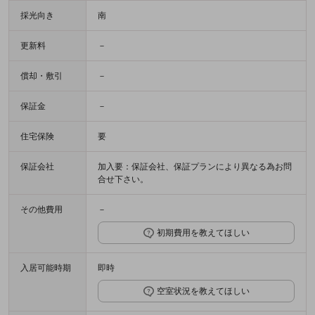
採光向き
南
更新料
－
償却・敷引
－
保証金
－
住宅保険
要
保証会社
加入要：保証会社、保証プランにより異なる為お問
合せ下さい。
その他費用
－
初期費用を教えてほしい
入居可能時期
即時
空室状況を教えてほしい