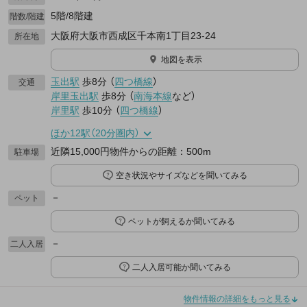
5階/8階建
階数/階建
大阪府大阪市西成区千本南1丁目23-24
所在地
地図を表示
玉出駅
歩8分
（
四つ橋線
）
交通
岸里玉出駅
歩8分
（
南海本線
など
）
岸里駅
歩10分
（
四つ橋線
）
ほか12駅（20分圏内）
近隣15,000円物件からの距離：500m
駐車場
空き状況やサイズなどを聞いてみる
－
ペット
ペットが飼えるか聞いてみる
－
二人入居
二人入居可能か聞いてみる
物件情報の詳細をもっと見る