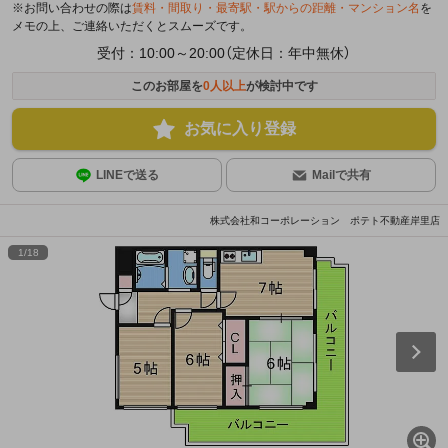
※お問い合わせの際は
賃料・間取り・最寄駅・駅からの距離・マンション名
を
メモの上、ご連絡いただくとスムーズです。
受付：10:00～20:00（定休日：年中無休）
このお部屋を
0
人以上
が検討中です
お気に入り登録
LINEで送る
Mailで共有
株式会社和コーポレーション ポテト不動産岸里店
1
/
18