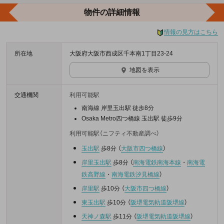
物件の詳細情報
情報の見方はこちら
所在地
大阪府大阪市西成区千本南1丁目23-24
地図を表示
交通機関
利用可能駅
南海線 岸里玉出駅 徒歩8分
Osaka Metro四つ橋線 玉出駅 徒歩9分
利用可能駅（ニフティ不動産調べ）
玉出駅
歩8分
（
大阪市四つ橋線
）
岸里玉出駅
歩8分
（
南海電鉄南海本線
・
南海電
鉄高野線
・
南海電鉄汐見橋線
）
岸里駅
歩10分
（
大阪市四つ橋線
）
東玉出駅
歩10分
（
阪堺電気軌道阪堺線
）
天神ノ森駅
歩11分
（
阪堺電気軌道阪堺線
）