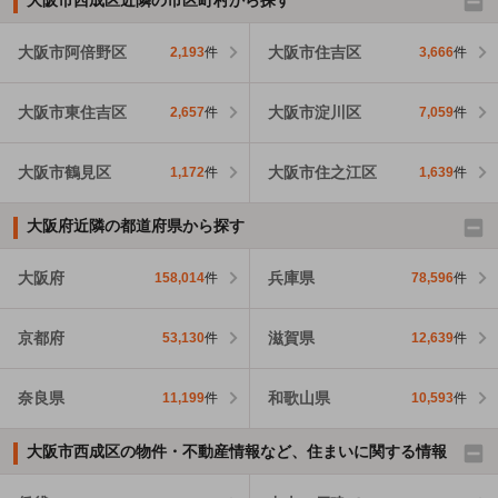
大阪市阿倍野区
大阪市住吉区
2,193
件
3,666
件
大阪市東住吉区
大阪市淀川区
2,657
件
7,059
件
大阪市鶴見区
大阪市住之江区
1,172
件
1,639
件
大阪府近隣の都道府県から探す
大阪府
兵庫県
158,014
件
78,596
件
京都府
滋賀県
53,130
件
12,639
件
奈良県
和歌山県
11,199
件
10,593
件
大阪市西成区の物件・不動産情報など、住まいに関する情報