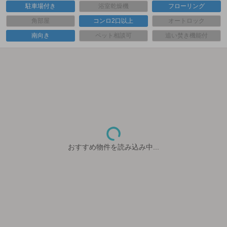
駐車場付き
浴室乾燥機
フローリング
角部屋
コンロ2口以上
オートロック
南向き
ペット相談可
追い焚き機能付
おすすめ物件を読み込み中...