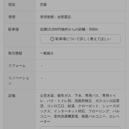
現況
空家
管理
管理形態：全部委託
駐車場
近隣15,000円物件からの距離：500m
駐車場について詳しく教えてほしい
取引態様
一般媒介
リフォーム
－
リノベーショ
－
ン
設備
公営水道、都市ガス、下水、専用バス、専用トイ
レ、バス・トイレ別、洗面所独立、ガスコンロ設置
済、コンロ三口、給湯、クローゼット、シューズボ
ックス、インターネット対応、フローリング、バル
コニー、室内洗濯機置場、南面バルコニー、エレベ
ーター