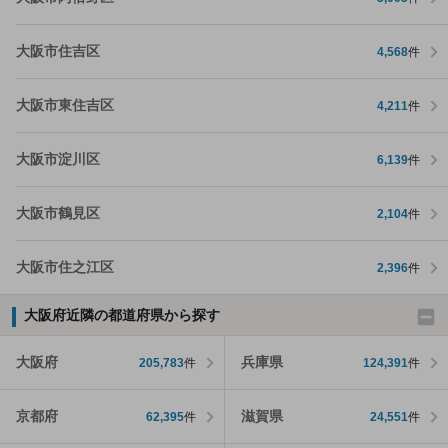
大阪市住吉区
4,568
件
大阪市東住吉区
4,211
件
大阪市淀川区
6,139
件
大阪市鶴見区
2,104
件
大阪市住之江区
2,396
件
大阪府近隣の都道府県から探す
大阪府
兵庫県
205,783
件
124,391
件
京都府
滋賀県
62,395
件
24,551
件