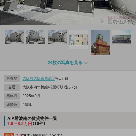
24枚の写真を見る
所在地
大阪府
大阪市西成区
松1丁目
交通
大阪市四つ橋線/花園町駅 徒歩7分
築年月
2025年9月
総階数
4階建
AIA難波南の賃貸物件一覧
7.9～8.2万円
（16件）
7.9