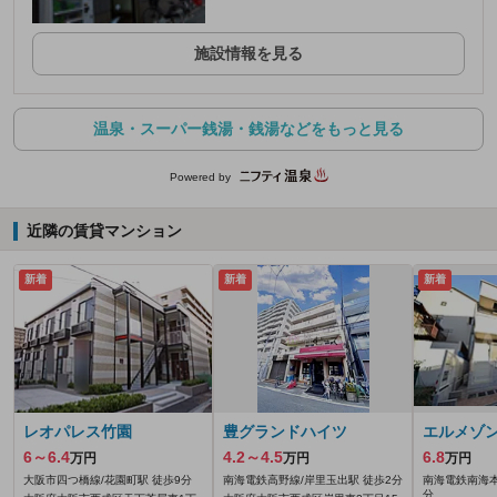
施設情報を見る
温泉・スーパー銭湯・銭湯などをもっと見る
Powered by
近隣の賃貸マンション
新着
新着
新着
レオパレス竹園
豊グランドハイツ
エルメゾ
6～6.4
4.2～4.5
6.8
万円
万円
万円
大阪市四つ橋線/花園町駅 徒歩9分
南海電鉄高野線/岸里玉出駅 徒歩2分
南海電鉄南海本
分