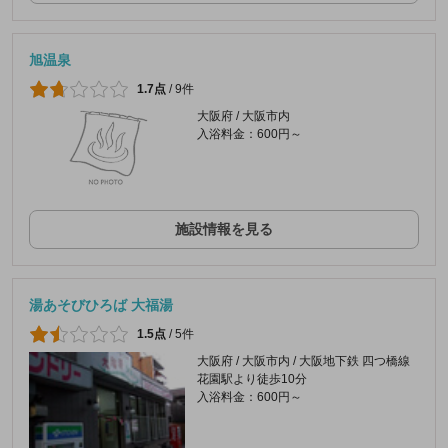
旭温泉
1.7点
/
9件
大阪府 / 大阪市内
入浴料金：600円～
施設情報を見る
湯あそびひろば 大福湯
1.5点
/
5件
大阪府 / 大阪市内 / 大阪地下鉄 四つ橋線
花園駅より徒歩10分
入浴料金：600円～