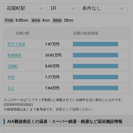
9.05
4
19
平均値
最安値
最高値
万円
万円
万円
近隣の駅
近隣の家賃相場
西天下茶屋
7.87万円
動物園前
10.81万円
花園町
9.05万円
岸里
7.77万円
玉出
7.94万円
※このデータは「ニフティ不動産」に掲載されている物件を元に算出したものです。
(2026年8月8日現在)
※相場情報はあくまで参考値です。目安として活用ください。
AIA難波南近くの温泉・スーパー銭湯・銭湯など温浴施設情報