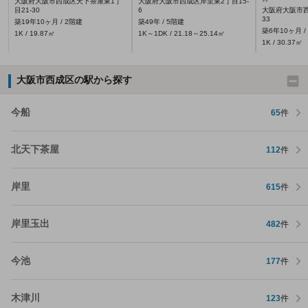
大阪府大阪市西成区天下茶屋東1丁
大阪府大阪市西成区岸里東2丁目15-
目21-30
6
大阪府大阪市西
33
築19年10ヶ月 / 2階建
築49年 / 5階建
築6年10ヶ月 /
1K / 19.87㎡
1K～1DK / 21.18～25.14㎡
1K / 30.37㎡
大阪市西成区の駅から探す
今船
65
件
北天下茶屋
112
件
岸里
615
件
岸里玉出
482
件
今池
177
件
木津川
123
件