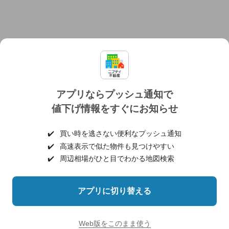
アプリならプッシュ通知で
値下げ情報をすぐにお知らせ
対応機種
個人情報保護ポリシー
利用規約
運営会社
✔️
買い時を逃さない便利なプッシュ通知
ヘルプ・お問い合わせ
採用情報
✔️
高速表示で似た物件も見つけやすい
✔️
周辺相場がひと目でわかる地図検索
アプリに切り替える
©NIFTY Lifestyle Co., Ltd.
Web版をこのまま使う