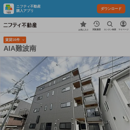
ニフティ不動産
ダウンロード
購入アプリ
カンタン検索
閲覧履歴
マイページ
お気に入り
賃貸16件
AIA難波南