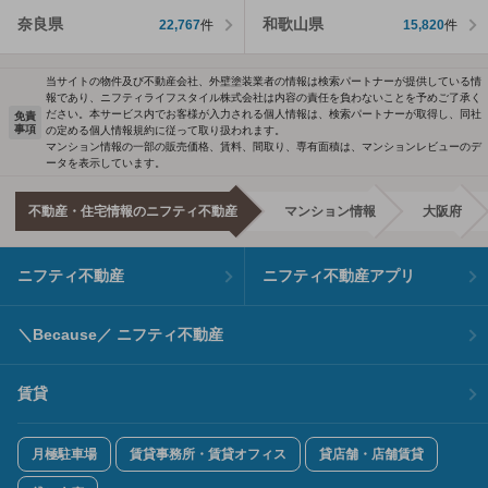
奈良県
和歌山県
22,767
件
15,820
件
当サイトの物件及び不動産会社、外壁塗装業者の情報は検索パートナーが提供している情
報であり、ニフティライフスタイル株式会社は内容の責任を負わないことを予めご了承く
ださい。本サービス内でお客様が入力される個人情報は、検索パートナーが取得し、同社
免責
事項
の定める個人情報規約に従って取り扱われます。
マンション情報の一部の販売価格、賃料、間取り、専有面積は、マンションレビューのデ
ータを表示しています。
不動産・住宅情報のニフティ不動産
マンション情報
大阪府
ニフティ不動産
ニフティ不動産アプリ
＼Because／ ニフティ不動産
賃貸
月極駐車場
賃貸事務所・賃貸オフィス
貸店舗・店舗賃貸