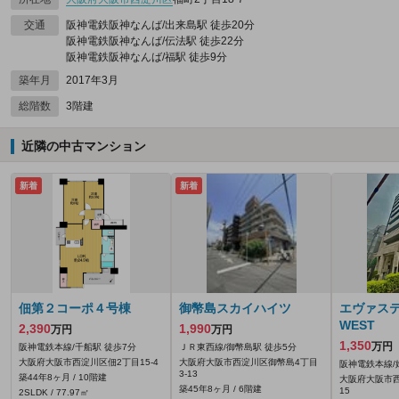
交通
阪神電鉄阪神なんば/出来島駅 徒歩20分
阪神電鉄阪神なんば/伝法駅 徒歩22分
阪神電鉄阪神なんば/福駅 徒歩9分
築年月
2017年3月
総階数
3階建
近隣の中古マンション
新着
新着
佃第２コーポ４号棟
御幣島スカイハイツ
エヴァス
WEST
2,390
1,990
万円
万円
1,350
万円
阪神電鉄本線/千船駅 徒歩7分
ＪＲ東西線/御幣島駅 徒歩5分
大阪府大阪市西淀川区佃2丁目15-4
大阪府大阪市西淀川区御幣島4丁目
阪神電鉄本線/
3-13
築44年8ヶ月 / 10階建
大阪府大阪市西
築45年8ヶ月 / 6階建
15
2SLDK / 77.97㎡