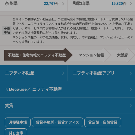
奈良県
和歌山県
22,767
件
15,820
件
当サイトの物件及び不動産会社、外壁塗装業者の情報は検索パートナーが提供している情
報であり、ニフティライフスタイル株式会社は内容の責任を負わないことを予めご了承く
ださい。本サービス内でお客様が入力される個人情報は、検索パートナーが取得し、同社
免責
事項
の定める個人情報規約に従って取り扱われます。
マンション情報の一部の販売価格、賃料、間取り、専有面積は、マンションレビューのデ
ータを表示しています。
不動産・住宅情報のニフティ不動産
マンション情報
大阪府
ニフティ不動産
ニフティ不動産アプリ
＼Because／ ニフティ不動産
賃貸
月極駐車場
賃貸事務所・賃貸オフィス
貸店舗・店舗賃貸
貸し倉庫