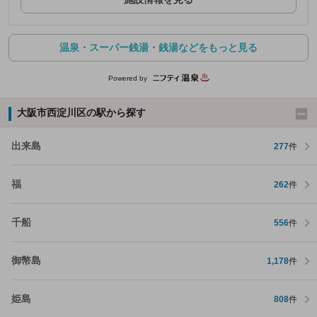
温泉・スーパー銭湯・銭湯などをもっと見る
Powered by
大阪市西淀川区の駅から探す
出来島
277
件
福
262
件
千船
556
件
御幣島
1,178
件
姫島
808
件