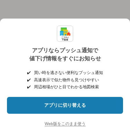
アプリならプッシュ通知で
値下げ情報をすぐにお知らせ
対応機種
個人情報保護ポリシー
利用規約
運営会社
✔️
買い時を逃さない便利なプッシュ通知
ヘルプ・お問い合わせ
採用情報
✔️
高速表示で似た物件も見つけやすい
✔️
周辺相場がひと目でわかる地図検索
アプリに切り替える
©NIFTY Lifestyle Co., Ltd.
Web版をこのまま使う