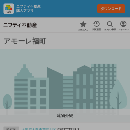
ニフティ不動産
ダウンロード
購入アプリ
カンタン検索
閲覧履歴
マイページ
お気に入り
アモーレ福町
建物外観
所在地
大阪府
大阪市西淀川区
福町2丁目18-7