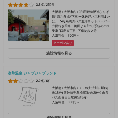
3.8点
/
259件
大阪府 / 大阪市内 / JR環状線/阪神なんば
線「西九条」駅下車 一休送迎バス利用また
は、「59」系統のバス北港ヨットハーバー
方面行き乗車・梅田より「59」系統のバス
乗車「酉島５丁目」下車徒歩２分
入浴料金：750円～
クーポンあり
施設情報を見る
浪華温泉 ジャブジャブランド
2.0点
/
6件
大阪府 / 大阪市内 / ＪＲ線安治川口駅(徒
歩18分) 阪神線千鳥橋駅(徒歩20分) 市営
バス西春日出駅(徒歩5分)
入浴料金：600円～
施設情報を見る