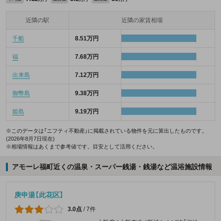
近隣の駅
近隣の家賃相場
千船
8.51万円
福
7.68万円
出来島
7.12万円
御幣島
9.38万円
姫島
9.19万円
※このデータは「ニフティ不動産」に掲載されている物件を元に算出したものです。
(2026年8月7日現在)
※相場情報はあくまで参考値です。目安として活用ください。
アモーレ福町近くの温泉・スーパー銭湯・銭湯など温浴施設情報
庚申湯【此花区】
3.0点
/
7件