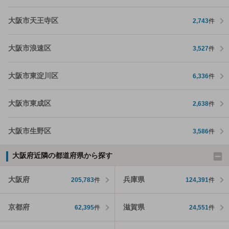
大阪市天王寺区
2,743
件
大阪市浪速区
3,527
件
大阪市東淀川区
6,336
件
大阪市東成区
2,638
件
大阪市生野区
3,586
件
大阪府近隣の都道府県から探す
大阪府
兵庫県
205,783
件
124,391
件
京都府
滋賀県
62,395
件
24,551
件