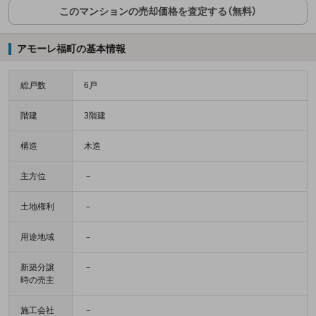
このマンションの売却価格を査定する（無料）
アモーレ福町の基本情報
総戸数
6戸
階建
3階建
構造
木造
主方位
－
土地権利
－
用途地域
－
新築分譲
－
時の売主
施工会社
－