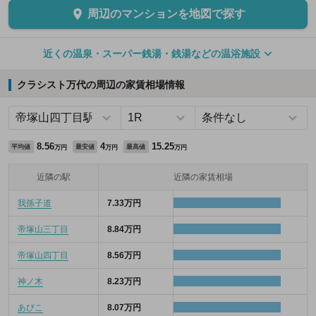
周辺のマンションを地図で探す
近くの温泉・スーパー銭湯・銭湯などの温浴施設
クラシスト万代の周辺の家賃相場情報
8.56
4
15.25
平均値
最安値
最高値
万円
万円
万円
近隣の駅
近隣の家賃相場
我孫子道
7.33万円
帝塚山三丁目
8.84万円
帝塚山四丁目
8.56万円
神ノ木
8.23万円
あびこ
8.07万円