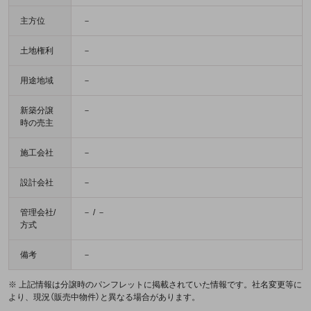
主方位
－
土地権利
－
用途地域
－
新築分譲
－
時の売主
施工会社
－
設計会社
－
管理会社/
－ / －
方式
備考
－
※ 上記情報は分譲時のパンフレットに掲載されていた情報です。社名変更等に
より、現況（販売中物件）と異なる場合があります。