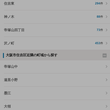
住吉東
294
件
神ノ木
88
件
帝塚山四丁目
73
件
沢ノ町
453
件
大阪市住吉区近隣の町域から探す
帝塚山中
遠里小野
墨江
大領