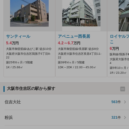
サンティール
アベニュー西長居
ロイヤル
こ
5.4
4.2～6.7
万円
万円
6
万円
大阪市御堂筋線/あびこ駅 徒歩10分
大阪市御堂筋線/長居駅 徒歩8分
大阪府大阪市住吉区我孫子5丁目8-
大阪府大阪市住吉区長居4丁目11-
阪和線/我孫子
22
22
大阪府大阪市住
築25年6ヶ月 / 5階建
築39年4ヶ月 / 5階建
4
1K / 25.68㎡
1DK～2DK / 22.00～45.00㎡
築5年10ヶ月 /
1R / 23.20㎡
大阪市住吉区の駅から探す
住吉大社
563
件
粉浜
321
件