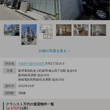
18枚の写真を見る
所在地
大阪府
大阪市住吉区
万代5丁目14-3
交通
阪堺電気軌道上町線/帝塚山四丁目駅 徒歩5分
阪和線/長居駅 徒歩15分
南海電鉄高野線/住吉東駅 徒歩10分
築年月
2022年10月
総階数
3階建
クラシスト万代の賃貸物件一覧
16.9万円
（1件）