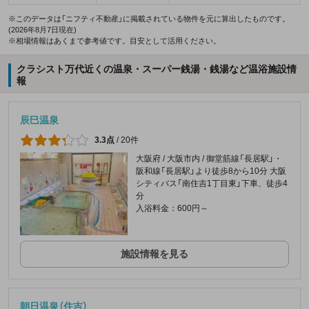
※このデータは「ニフティ不動産」に掲載されている物件を元に算出したものです。
(2026年8月7日現在)
※相場情報はあくまで参考値です。目安として活用ください。
クラシスト万代近くの温泉・スーパー銭湯・銭湯など温浴施設情
報
辰巳温泉
3.3点
/
20件
大阪府 / 大阪市内 / 御堂筋線「長居駅」・
阪和線「長居駅」より徒歩8から10分 大阪
シティバス「南住吉1丁目東」下車、徒歩4
分
入浴料金：600円～
施設情報を見る
朝日温泉（住吉）