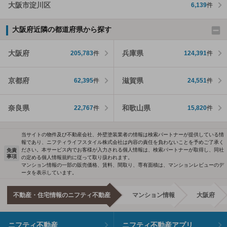
大阪市淀川区
6,139
件
大阪府近隣の都道府県から探す
大阪府
兵庫県
205,783
件
124,391
件
京都府
滋賀県
62,395
件
24,551
件
奈良県
和歌山県
22,767
件
15,820
件
当サイトの物件及び不動産会社、外壁塗装業者の情報は検索パートナーが提供している情
報であり、ニフティライフスタイル株式会社は内容の責任を負わないことを予めご了承く
ださい。本サービス内でお客様が入力される個人情報は、検索パートナーが取得し、同社
免責
事項
の定める個人情報規約に従って取り扱われます。
マンション情報の一部の販売価格、賃料、間取り、専有面積は、マンションレビューのデ
ータを表示しています。
不動産・住宅情報のニフティ不動産
マンション情報
大阪府
ニフティ不動産
ニフティ不動産アプリ