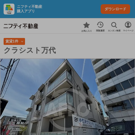
ニフティ不動産
ダウンロード
購入アプリ
カンタン検索
閲覧履歴
マイページ
お気に入り
賃貸1件
クラシスト万代