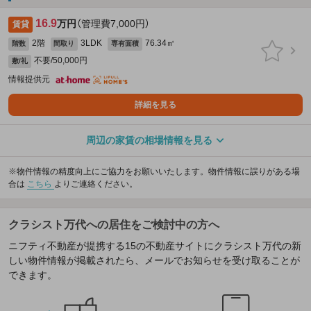
16.9
万円
（管理費7,000円）
賃貸
2階
3LDK
76.34㎡
階数
間取り
専有面積
不要/50,000円
敷/礼
情報提供元
詳細を見る
周辺の家賃の相場情報を見る
※物件情報の精度向上にご協力をお願いいたします。物件情報に誤りがある場
合は
こちら
よりご連絡ください。
クラシスト万代への居住をご検討中の方へ
ニフティ不動産が提携する15の不動産サイトにクラシスト万代の新
しい物件情報が掲載されたら、メールでお知らせを受け取ることが
できます。