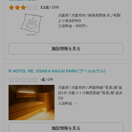
3.2点
/
20件
大阪府 / 大阪市内 / 南海高野線 沢ノ町駅
より徒歩約9分
入浴料金：600円～
施設情報を見る
R HOTEL RE. OSAKA NAGAI PARK（アールホテル）
-点
/
0件
大阪府 / 大阪市内 / JR阪和線「長居」駅 徒
歩1分 大阪メトロ御堂筋線「長居」駅 徒歩
3分
入浴料金：-
施設情報を見る