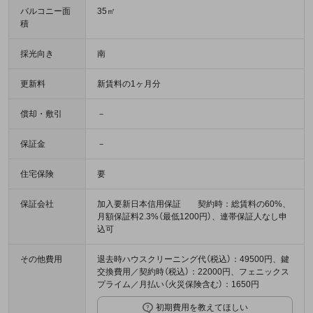
バルコニー面
35㎡
積
採光向き
南
更新料
新賃料の1ヶ月分
償却・敷引
－
保証金
－
住宅保険
要
保証会社
加入要新日本信用保証 契約時：総賃料の60%、
月額保証料2.3%（最低1200円）、連帯保証人なし申
込可
その他費用
退去時ハウスクリーニング代（税込）：49500円、鍵
交換費用／契約時（税込）：22000円、フェニックス
プライム／月払い（火災保険含む）：1650円
初期費用を教えてほしい