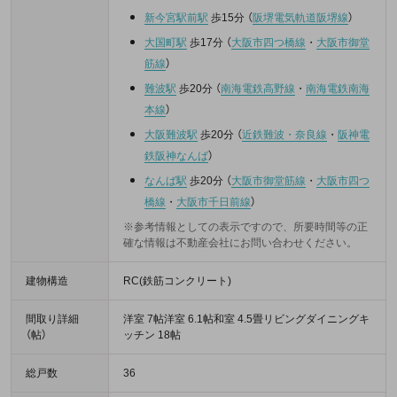
新今宮駅前駅
歩15分
（
阪堺電気軌道阪堺線
）
大国町駅
歩17分
（
大阪市四つ橋線
・
大阪市御堂
筋線
）
難波駅
歩20分
（
南海電鉄高野線
・
南海電鉄南海
本線
）
大阪難波駅
歩20分
（
近鉄難波・奈良線
・
阪神電
鉄阪神なんば
）
なんば駅
歩20分
（
大阪市御堂筋線
・
大阪市四つ
橋線
・
大阪市千日前線
）
※参考情報としての表示ですので、所要時間等の正
確な情報は不動産会社にお問い合わせください。
建物構造
RC(鉄筋コンクリート)
間取り詳細
洋室 7帖洋室 6.1帖和室 4.5畳リビングダイニングキ
（帖）
ッチン 18帖
総戸数
36