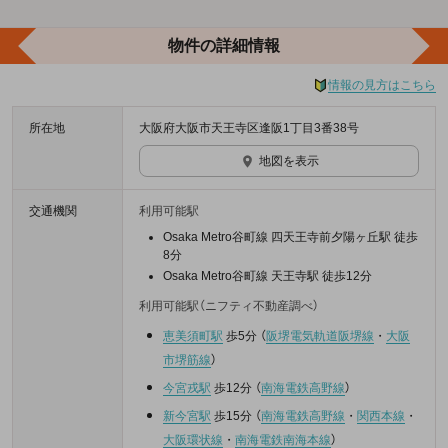
物件の詳細情報
情報の見方はこちら
所在地
大阪府大阪市天王寺区逢阪1丁目3番38号
地図を表示
交通機関
利用可能駅
Osaka Metro谷町線 四天王寺前夕陽ヶ丘駅 徒歩
8分
Osaka Metro谷町線 天王寺駅 徒歩12分
利用可能駅（ニフティ不動産調べ）
恵美須町駅
歩5分
（
阪堺電気軌道阪堺線
・
大阪
市堺筋線
）
今宮戎駅
歩12分
（
南海電鉄高野線
）
新今宮駅
歩15分
（
南海電鉄高野線
・
関西本線
・
大阪環状線
・
南海電鉄南海本線
）