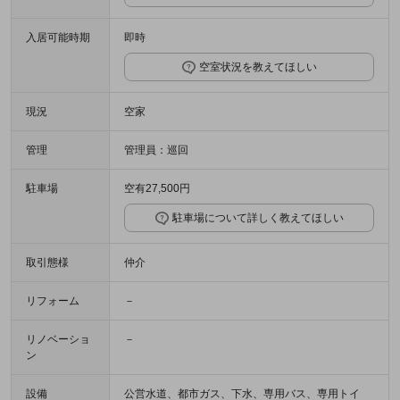
入居可能時期
即時
空室状況を教えてほしい
現況
空家
管理
管理員：巡回
駐車場
空有27,500円
駐車場について詳しく教えてほしい
取引態様
仲介
リフォーム
－
リノベーショ
－
ン
設備
公営水道、都市ガス、下水、専用バス、専用トイ