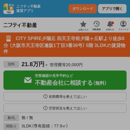
ニフティ不動産
ダウンロード
アプリで開く
賃貸アプリ
お知らせ
閲覧履歴
マイページ
お気に入り
CITY SPIRE夕陽丘 四天王寺前夕陽ヶ丘駅より徒歩8
分 （大阪市天王寺区逢阪1丁目3番38号） 5階 3LDKの賃貸物
件
21.8万円
賃料
＋ 管理費等20,000円
空室確認や見学予約など
不動産会社に相談する
（無料）
初期費用を教えてほしい
空室状況を教えてほしい
無 / 無
敷/礼
3LDK（専有面積：77.9㎡）
間取り