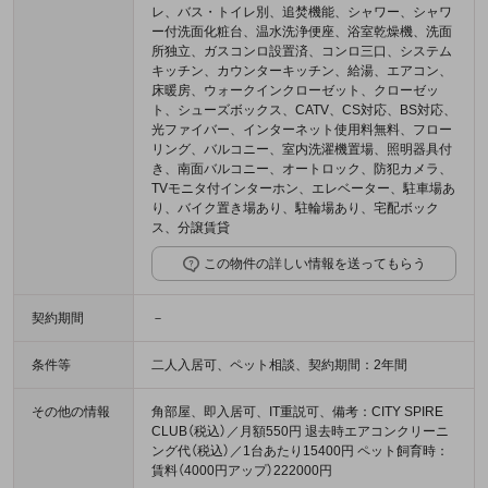
レ、バス・トイレ別、追焚機能、シャワー、シャワ
ー付洗面化粧台、温水洗浄便座、浴室乾燥機、洗面
所独立、ガスコンロ設置済、コンロ三口、システム
キッチン、カウンターキッチン、給湯、エアコン、
床暖房、ウォークインクローゼット、クローゼッ
ト、シューズボックス、CATV、CS対応、BS対応、
光ファイバー、インターネット使用料無料、フロー
リング、バルコニー、室内洗濯機置場、照明器具付
き、南面バルコニー、オートロック、防犯カメラ、
TVモニタ付インターホン、エレベーター、駐車場あ
り、バイク置き場あり、駐輪場あり、宅配ボック
ス、分譲賃貸
この物件の詳しい情報を送ってもらう
契約期間
－
条件等
二人入居可、ペット相談、契約期間：2年間
その他の情報
角部屋、即入居可、IT重説可、備考：CITY SPIRE
CLUB（税込）／月額550円 退去時エアコンクリーニ
ング代（税込）／1台あたり15400円 ペット飼育時：
賃料（4000円アップ）222000円