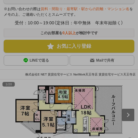
※お問い合わせの際は
賃料・間取り・最寄駅・駅からの距離・マンション名
を
メモの上、ご連絡いただくとスムーズです。
受付：10:00～19:00（定休日：年中無休 年末年始除く）
このお部屋を
0
人以上
が検討中です
お気に入り登録
LINEで送る
Mailで共有
株式会社E NET 賃貸住宅サービス NetWork天王寺店 賃貸住宅サービス天王寺店
1
/
20