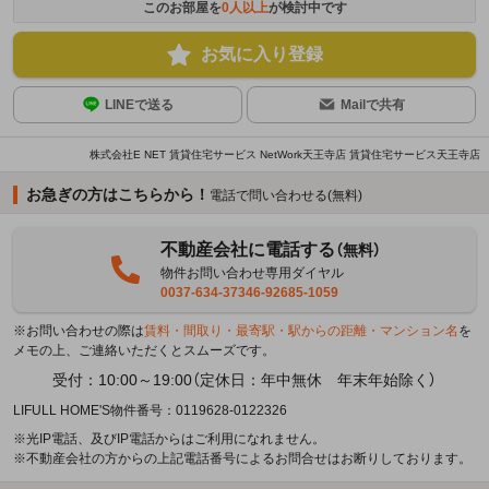
このお部屋を
0
人以上
が検討中です
お気に入り登録
LINEで送る
Mailで共有
株式会社E NET 賃貸住宅サービス NetWork天王寺店 賃貸住宅サービス天王寺店
お急ぎの方はこちらから！
電話で問い合わせる(無料)
不動産会社に電話する
（無料）
物件お問い合わせ専用ダイヤル
0037-634-37346-92685-1059
※お問い合わせの際は
賃料・間取り・最寄駅・駅からの距離・マンション名
を
メモの上、ご連絡いただくとスムーズです。
受付：10:00～19:00（定休日：年中無休 年末年始除く）
LIFULL HOME'S物件番号：0119628-0122326
※光IP電話、及びIP電話からはご利用になれません。
※不動産会社の方からの上記電話番号によるお問合せはお断りしております。