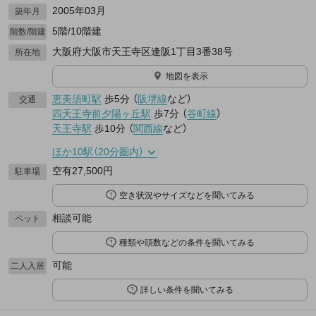
2005年03月
築年月
5階/10階建
階数/階建
大阪府大阪市天王寺区逢阪1丁目3番38号
所在地
地図を表示
恵美須町駅
歩5分
（
阪堺線
など
）
交通
四天王寺前夕陽ヶ丘駅
歩7分
（
谷町線
）
天王寺駅
歩10分
（
関西線
など
）
ほか10駅（20分圏内）
空有27,500円
駐車場
空き状況やサイズなどを聞いてみる
相談可能
ペット
種類や頭数などの条件を聞いてみる
可能
二人入居
詳しい条件を聞いてみる