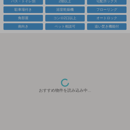
バス・トイレ別
2階以上
宅配ボックス
駐車場付き
浴室乾燥機
フローリング
角部屋
コンロ2口以上
オートロック
南向き
ペット相談可
追い焚き機能付
おすすめ物件を読み込み中...