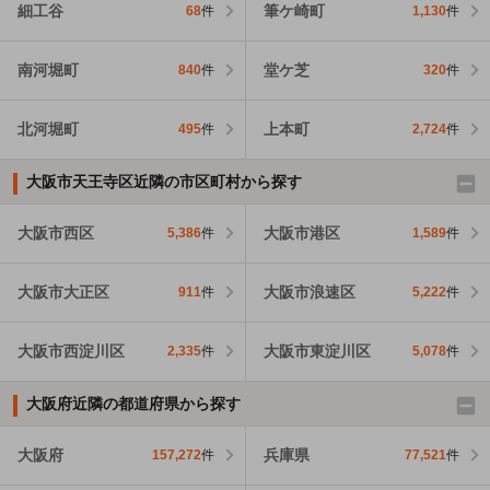
細工谷
筆ケ崎町
68
件
1,130
件
南河堀町
堂ケ芝
840
件
320
件
北河堀町
上本町
495
件
2,724
件
大阪市天王寺区近隣の市区町村から探す
大阪市西区
大阪市港区
5,386
件
1,589
件
大阪市大正区
大阪市浪速区
911
件
5,222
件
大阪市西淀川区
大阪市東淀川区
2,335
件
5,078
件
大阪府近隣の都道府県から探す
大阪府
兵庫県
157,272
件
77,521
件