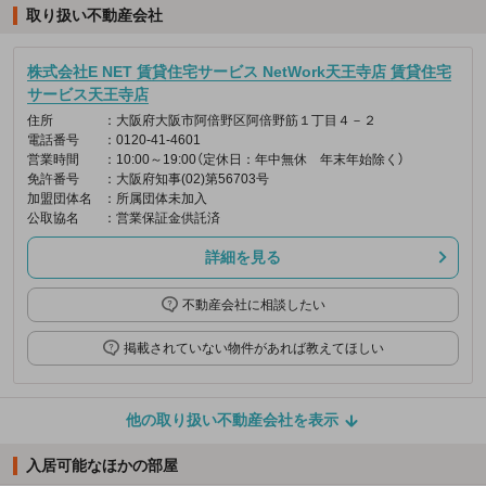
取り扱い不動産会社
株式会社E NET 賃貸住宅サービス NetWork天王寺店 賃貸住宅
サービス天王寺店
住所
：大阪府大阪市阿倍野区阿倍野筋１丁目４－２
電話番号
：0120-41-4601
営業時間
：10:00～19:00（定休日：年中無休 年末年始除く）
免許番号
：大阪府知事(02)第56703号
加盟団体名
：所属団体未加入
公取協名
：営業保証金供託済
詳細を見る
不動産会社に相談したい
掲載されていない物件があれば教えてほしい
他の取り扱い不動産会社を表示
入居可能なほかの部屋