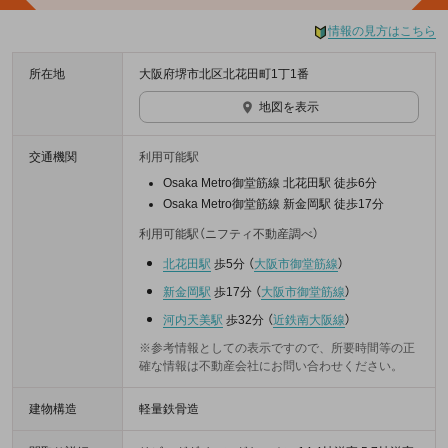
情報の見方はこちら
所在地
大阪府堺市北区北花田町1丁1番
地図を表示
交通機関
利用可能駅
Osaka Metro御堂筋線 北花田駅 徒歩6分
Osaka Metro御堂筋線 新金岡駅 徒歩17分
利用可能駅（ニフティ不動産調べ）
北花田駅
歩5分
（
大阪市御堂筋線
）
新金岡駅
歩17分
（
大阪市御堂筋線
）
河内天美駅
歩32分
（
近鉄南大阪線
）
※参考情報としての表示ですので、所要時間等の正
確な情報は不動産会社にお問い合わせください。
建物構造
軽量鉄骨造