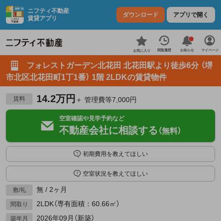
ニフティ不動産
ダウンロード
アプリで開く
賃貸アプリ
お知らせ
閲覧履歴
マイページ
お気に入り
フォレストガーデン北花田 北花田駅より徒歩6分 （堺
市北区北花田町1丁1番） 1階 2LDKの賃貸物件
14.2万円
賃料
＋ 管理費等7,000円
空室確認や見学予約など
不動産会社に相談する
（無料）
初期費用を教えてほしい
空室状況を教えてほしい
無 / 2ヶ月
敷/礼
2LDK（専有面積：60.66㎡）
間取り
2026年09月（新築）
築年月