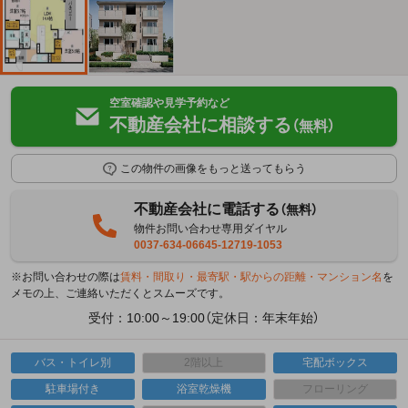
空室確認や見学予約など
不動産会社に相談する
（無料）
この物件の画像をもっと送ってもらう
不動産会社に電話する
（無料）
物件お問い合わせ専用ダイヤル
0037-634-06645-12719-1053
※お問い合わせの際は
賃料・間取り・最寄駅・駅からの距離・マンション名
を
メモの上、ご連絡いただくとスムーズです。
受付：10:00～19:00（定休日：年末年始）
バス・トイレ別
2階以上
宅配ボックス
駐車場付き
浴室乾燥機
フローリング