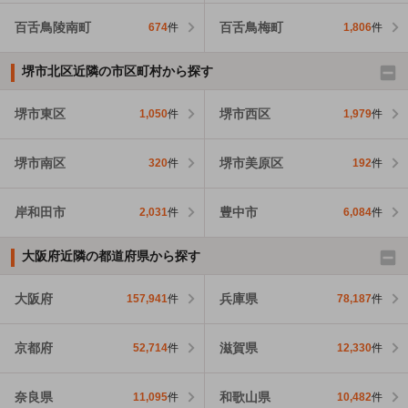
百舌鳥陵南町
百舌鳥梅町
674
件
1,806
件
堺市北区近隣の市区町村から探す
堺市東区
堺市西区
1,050
件
1,979
件
堺市南区
堺市美原区
320
件
192
件
岸和田市
豊中市
2,031
件
6,084
件
大阪府近隣の都道府県から探す
大阪府
兵庫県
157,941
件
78,187
件
京都府
滋賀県
52,714
件
12,330
件
奈良県
和歌山県
11,095
件
10,482
件