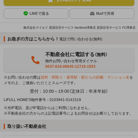
LINEで送る
Mailで共有
株式会社マイルド 賃貸住宅サービス NetWork堺東店 賃貸住宅サービス FC堺東店
お急ぎの方はこちらから！
電話で問い合わせる(無料)
不動産会社に電話する
（無料）
物件お問い合わせ専用ダイヤル
0037-634-06645-12719-1053
※お問い合わせの際は
賃料・間取り・最寄駅・駅からの距離・マンション名
を
メモの上、ご連絡いただくとスムーズです。
受付：10:00～19:00（定休日：年末年始）
LIFULL HOME'S物件番号：0103941-0141519
※光IP電話、及びIP電話からはご利用になれません。
※不動産会社の方からの上記電話番号によるお問合せはお断りしております。
取り扱い不動産会社