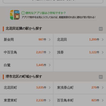
北花田近隣の駅から探す
新金岡
北花田
987
件
1,200
件
中百舌鳥
浅香
2,017
件
1,122
件
白鷺
1,445
件
堺市北区の町域から探す
北花田町
東浅香山町
3,035
件
270
件
東雲東町
百舌鳥本町
2,132
件
823
件