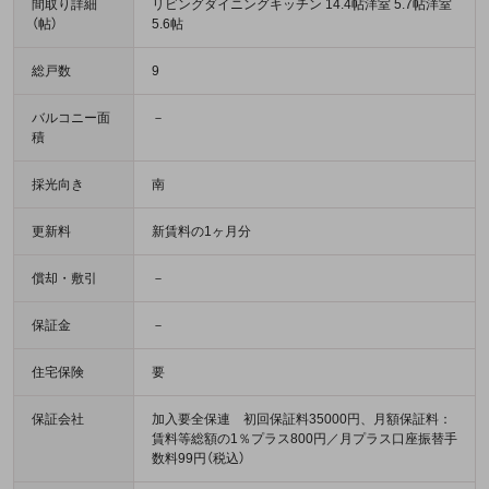
間取り詳細
リビングダイニングキッチン 14.4帖洋室 5.7帖洋室
（帖）
5.6帖
総戸数
9
バルコニー面
－
積
採光向き
南
更新料
新賃料の1ヶ月分
償却・敷引
－
保証金
－
住宅保険
要
保証会社
加入要全保連 初回保証料35000円、月額保証料：
賃料等総額の1％プラス800円／月プラス口座振替手
数料99円（税込）