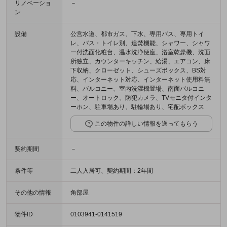
リノベーショ
－
ン
設備
公営水道、都市ガス、下水、専用バス、専用トイ
レ、バス・トイレ別、追焚機能、シャワー、シャワ
ー付洗面化粧台、温水洗浄便座、浴室乾燥機、洗面
所独立、カウンターキッチン、給湯、エアコン、床
下収納、クローゼット、シューズボックス、BS対
応、インターネット対応、インターネット使用料無
料、バルコニー、室内洗濯機置場、南面バルコニ
ー、オートロック、防犯カメラ、TVモニタ付インタ
ーホン、駐車場あり、駐輪場あり、宅配ボックス
この物件の詳しい情報を送ってもらう
契約期間
－
条件等
二人入居可、契約期間：2年間
その他の情報
角部屋
物件ID
0103941-0141519