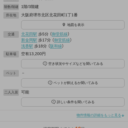
1階/3階建
階数/階建
大阪府堺市北区北花田町1丁1番
所在地
地図を表示
北花田駅
歩5分
（
御堂筋線
）
交通
新金岡駅
歩17分
（
御堂筋線
）
浅香駅
歩18分
（
阪和線
）
空有13,200円
駐車場
空き状況やサイズなどを聞いてみる
－
ペット
ペットが飼えるか聞いてみる
可能
二人入居
詳しい条件を聞いてみる
物件情報の詳細をもっと見る