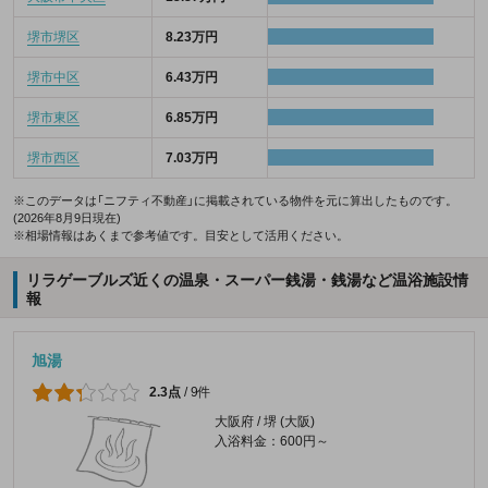
堺市堺区
8.23万円
堺市中区
6.43万円
堺市東区
6.85万円
堺市西区
7.03万円
※このデータは「ニフティ不動産」に掲載されている物件を元に算出したものです。
(2026年8月9日現在)
※相場情報はあくまで参考値です。目安として活用ください。
リラゲーブルズ近くの温泉・スーパー銭湯・銭湯など温浴施設情
報
旭湯
2.3点
/
9件
大阪府 / 堺 (大阪)
入浴料金：600円～