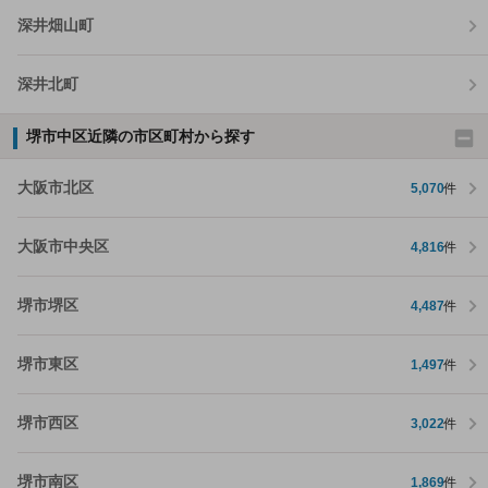
深井畑山町
深井北町
堺市中区近隣の市区町村から探す
大阪市北区
5,070
件
大阪市中央区
4,816
件
堺市堺区
4,487
件
堺市東区
1,497
件
堺市西区
3,022
件
堺市南区
1,869
件