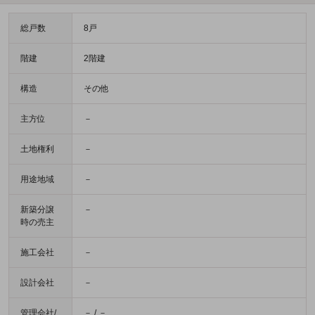
総戸数
8戸
階建
2階建
構造
その他
主方位
－
土地権利
－
用途地域
－
新築分譲
－
時の売主
施工会社
－
設計会社
－
管理会社/
－ / －