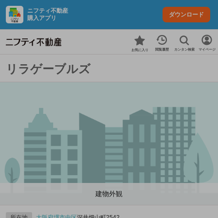
ニフティ不動産
ダウンロード
購入アプリ
カンタン検索
閲覧履歴
マイページ
お気に入り
リラゲーブルズ
建物外観
所在地
大阪府
堺市中区
深井畑山町2542