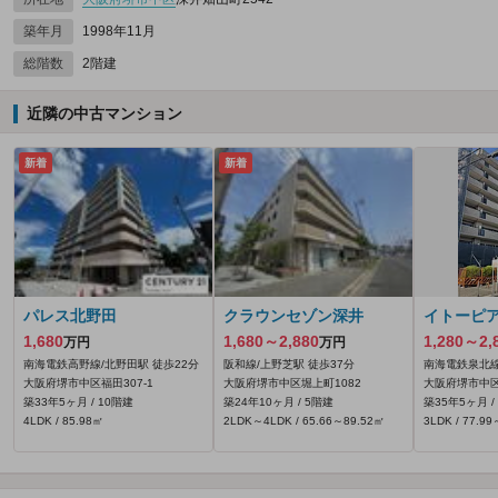
築年月
1998年11月
総階数
2階建
近隣の中古マンション
新着
新着
パレス北野田
クラウンセゾン深井
イトーピ
1,680
1,680～2,880
1,280～2,
万円
万円
南海電鉄高野線/北野田駅 徒歩22分
阪和線/上野芝駅 徒歩37分
南海電鉄泉北線
大阪府堺市中区福田307‐1
大阪府堺市中区堀上町1082
大阪府堺市中区
築33年5ヶ月 / 10階建
築24年10ヶ月 / 5階建
築35年5ヶ月 /
4LDK / 85.98㎡
2LDK～4LDK / 65.66～89.52㎡
3LDK / 77.9