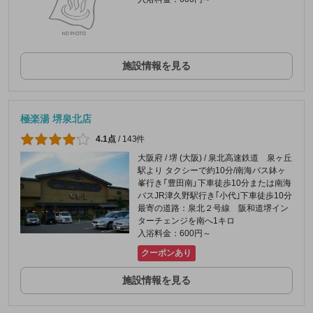
施設情報を見る
極楽湯 堺泉北店
4.1点
/
143件
大阪府 / 堺 (大阪) / 泉北高速鉄道 泉ヶ丘
駅より タクシーで約10分/南海バス鉢ヶ
峯行き「豊田南」下車徒歩10分または南海
バスJR津久野駅行き｢小代｣下車徒歩10分
最寄の道路：泉北２号線 阪和道堺イン
ターチェンジを南へ1キロ
入浴料金：600円～
クーポンあり
施設情報を見る