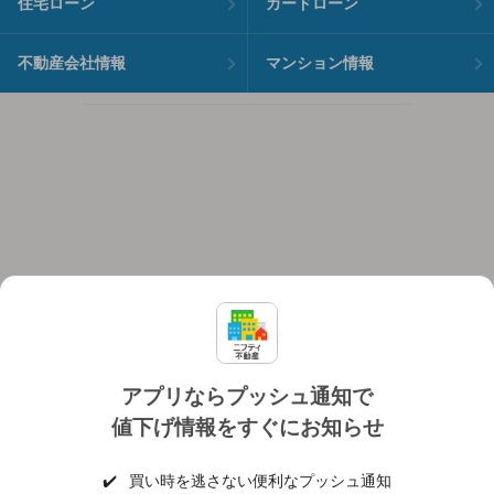
住宅ローン
カードローン
不動産会社情報
マンション情報
アプリならプッシュ通知で
値下げ情報をすぐにお知らせ
対応機種
個人情報保護ポリシー
利用規約
運営会社
✔️
買い時を逃さない便利なプッシュ通知
ヘルプ・お問い合わせ
採用情報