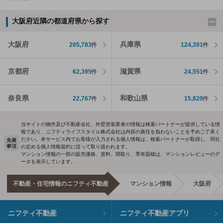
大阪府近隣の都道府県から探す
大阪府
兵庫県
205,783
件
124,391
件
京都府
滋賀県
62,395
件
24,551
件
奈良県
和歌山県
22,767
件
15,820
件
当サイトの物件及び不動産会社、外壁塗装業者の情報は検索パートナーが提供している情
報であり、ニフティライフスタイル株式会社は内容の責任を負わないことを予めご了承く
ださい。本サービス内でお客様が入力される個人情報は、検索パートナーが取得し、同社
免責
事項
の定める個人情報規約に従って取り扱われます。
マンション情報の一部の販売価格、賃料、間取り、専有面積は、マンションレビューのデ
ータを表示しています。
不動産・住宅情報のニフティ不動産
マンション情報
大阪府
ニフティ不動産
ニフティ不動産アプリ