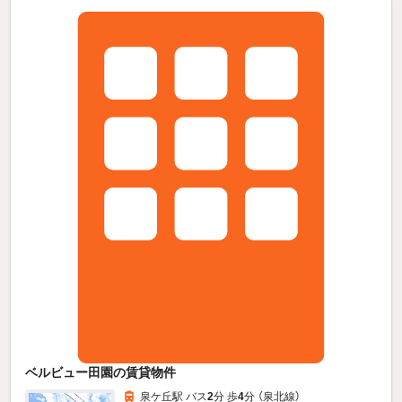
ベルビュー田園の賃貸物件
泉ケ丘駅 バス
2
分 歩
4
分 （泉北線）