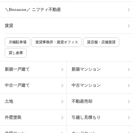
＼Because／ ニフティ不動産
コンロ2口以上
追焚き機能
賃貸
TV付インターホン
角部屋
新着のみ
インターネット無料
月極駐車場
賃貸事務所・賃貸オフィス
貸店舗・店舗賃貸
貸し倉庫
該当件数:
物件一覧に反映
5
件
新築一戸建て
新築マンション
中古一戸建て
中古マンション
土地
不動産売却
外壁塗装
引越し見積もり