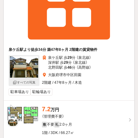
泉ケ丘駅より徒歩34分 築47年8ヶ月 2階建の賃貸物件
泉ケ丘駅 歩
29
分 （泉北線）
深井駅 歩
29
分 （泉北線）
北野田駅 歩
46
分 （高野線）
大阪府堺市中区田園
2階建 / 47年8ヶ月 / 木造
すべての写真
駐車場あり
駐輪場あり
7.2
万円
（管理費不要）
不要
2.0ヶ月
敷
礼
1階 / 3DK / 66.27㎡