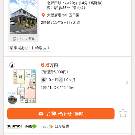
北野田駅 バス
20
分 歩
4
分 （高野線）
深井駅 歩
35
分 （泉北線）
大阪府堺市中区田園
2階建 / 11年5ヶ月 / 木造
すべての写真
駐車場あり
駐輪場あり
6.6
万円
（管理費5,000円）
1.0ヶ月
1.0ヶ月
敷
礼
1階 / 1LDK / 46.45㎡
お問い合わせ
（無料）
ほか提供