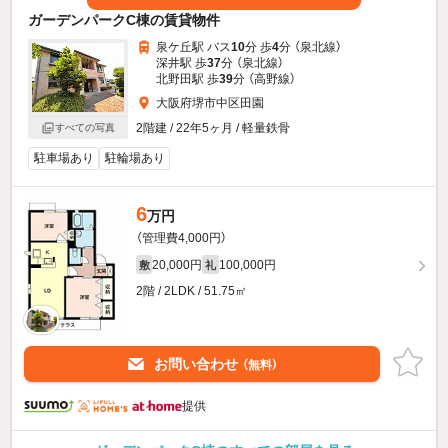
ガーデンパークC棟の賃貸物件
泉ケ丘駅 バス
10
分 歩
4
分 （泉北線）
深井駅 歩
37
分 （泉北線）
北野田駅 歩
39
分 （高野線）
大阪府堺市中区田園
2階建 / 22年5ヶ月 / 軽量鉄骨
すべての写真
駐車場あり
駐輪場あり
6
万円
（管理費4,000円）
20,000円
100,000円
敷
礼
2階 / 2LDK / 51.75㎡
お問い合わせ
（無料）
提供