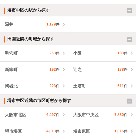
堺市中区の駅から探す
深井
1,179
件
田園近隣の町域から探す
毛穴町
小阪
263
件
183
件
新家町
辻之
192
件
178
件
陶器北
土塔町
223
件
511
件
堺市中区近隣の市区町村から探す
大阪市北区
大阪市中央区
6,497
件
7,880
件
堺市堺区
堺市東区
4,013
件
1,016
件