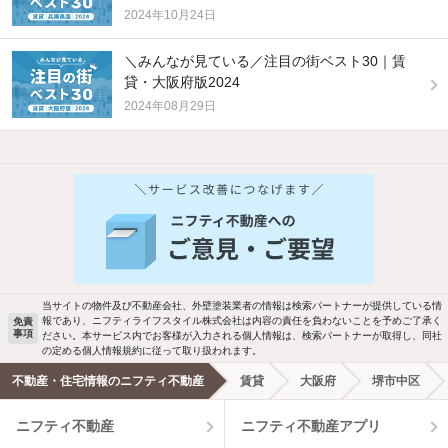
2024年10月24日
＼みんなが見ている／注目の街ベスト30｜賃
貸・大阪府版2024
2024年08月29日
他の人はこんな条件で絞り込んでいます！
人気のこだわり条件
バス・トイレ別
2階以上
駐車場あり
ペット相談
当サイトの物件及び不動産会社、外壁塗装業者の情報は検索パートナーが提供している情
報であり、ニフティライフスタイル株式会社は内容の責任を負わないことを予めご了承く
免責
事項
ださい。本サービス内でお客様が入力される個人情報は、検索パートナーが取得し、同社
洗濯機置場あり
独立洗面台
の定める個人情報規約に従って取り扱われます。
不動産・住宅情報のニフティ不動産
賃貸
大阪府
堺市中区
エアコンあり
都市ガス
ニフティ不動産
ニフティ不動産アプリ
温水洗浄便座
オートロック