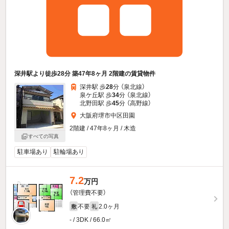
深井駅より徒歩28分 築47年8ヶ月 2階建の賃貸物件
深井駅 歩
28
分 （泉北線）
泉ケ丘駅 歩
34
分 （泉北線）
北野田駅 歩
45
分 （高野線）
大阪府堺市中区田園
2階建 / 47年8ヶ月 / 木造
すべての写真
駐車場あり
駐輪場あり
7.2
万円
（管理費不要）
不要
2.0ヶ月
敷
礼
- / 3DK / 66.0㎡