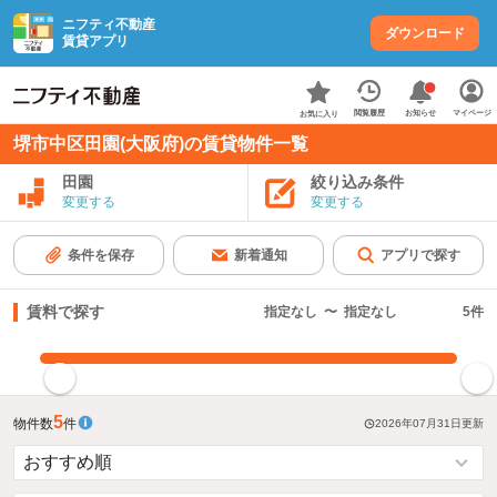
ニフティ不動産
ダウンロード
賃貸アプリ
お知らせ
閲覧履歴
マイページ
お気に入り
堺市中区田園(大阪府)の賃貸物件一覧
田園
絞り込み条件
変更する
変更する
条件を保存
新着通知
アプリで探す
賃料で探す
指定なし
〜
指定なし
5
件
指定した賃料で絞り込む
5
物件数
件
2026年07月31日
更新