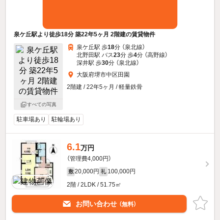
泉ケ丘駅より徒歩18分 築22年5ヶ月 2階建の賃貸物件
泉ケ丘駅 歩
18
分 （泉北線）
北野田駅 バス
23
分 歩
4
分 （高野線）
深井駅 歩
30
分 （泉北線）
大阪府堺市中区田園
2階建 / 22年5ヶ月 / 軽量鉄骨
すべての写真
駐車場あり
駐輪場あり
6.1
万円
（管理費4,000円）
20,000円
100,000円
敷
礼
2階 / 2LDK / 51.75㎡
お問い合わせ
（無料）