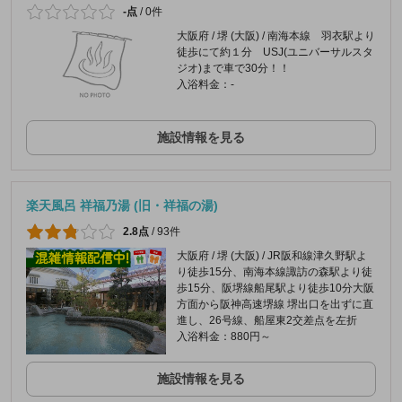
-点
/
0件
大阪府 / 堺 (大阪) / 南海本線 羽衣駅より
徒歩にて約１分 USJ(ユニバーサルスタ
ジオ)まで車で30分！！
入浴料金：-
施設情報を見る
楽天風呂 祥福乃湯 (旧・祥福の湯)
2.8点
/
93件
大阪府 / 堺 (大阪) / JR阪和線津久野駅よ
り徒歩15分、南海本線諏訪の森駅より徒
歩15分、阪堺線船尾駅より徒歩10分大阪
方面から阪神高速堺線 堺出口を出ずに直
進し、26号線、船屋東2交差点を左折
入浴料金：880円～
施設情報を見る