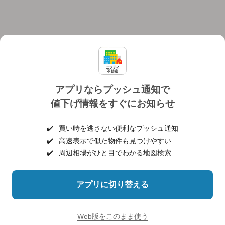
アプリならプッシュ通知で
値下げ情報をすぐにお知らせ
対応機種
個人情報保護ポリシー
利用規約
運営会社
✔️
買い時を逃さない便利なプッシュ通知
ヘルプ・お問い合わせ
採用情報
✔️
高速表示で似た物件も見つけやすい
✔️
周辺相場がひと目でわかる地図検索
アプリに切り替える
©NIFTY Lifestyle Co., Ltd.
Web版をこのまま使う