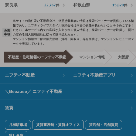
奈良県
和歌山県
22,767
件
15,820
件
当サイトの物件及び不動産会社、外壁塗装業者の情報は検索パートナーが提供している情
報であり、ニフティライフスタイル株式会社は内容の責任を負わないことを予めご了承く
ださい。本サービス内でお客様が入力される個人情報は、検索パートナーが取得し、同社
免責
事項
の定める個人情報規約に従って取り扱われます。
マンション情報の一部の販売価格、賃料、間取り、専有面積は、マンションレビューのデ
ータを表示しています。
不動産・住宅情報のニフティ不動産
マンション情報
大阪府
ニフティ不動産
ニフティ不動産アプリ
＼Because／ ニフティ不動産
賃貸
月極駐車場
賃貸事務所・賃貸オフィス
貸店舗・店舗賃貸
貸し倉庫