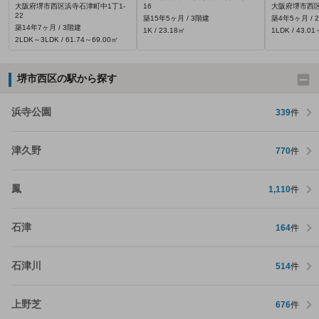
大阪府堺市西区浜寺石津町中1丁1-
16
大阪府堺市西
22
築15年5ヶ月 / 3階建
築4年5ヶ月 / 
築14年7ヶ月 / 3階建
1K / 23.18㎡
1LDK / 43.0
2LDK～3LDK / 61.74～69.00㎡
堺市西区の駅から探す
浜寺公園
339
件
津久野
770
件
鳳
1,110
件
石津
164
件
石津川
514
件
上野芝
676
件