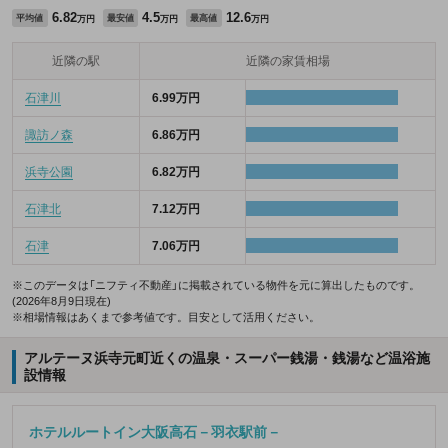
6.82
4.5
12.6
平均値
最安値
最高値
万円
万円
万円
近隣の駅
近隣の家賃相場
石津川
6.99万円
諏訪ノ森
6.86万円
浜寺公園
6.82万円
石津北
7.12万円
石津
7.06万円
※このデータは「ニフティ不動産」に掲載されている物件を元に算出したものです。
(2026年8月9日現在)
※相場情報はあくまで参考値です。目安として活用ください。
アルテーヌ浜寺元町近くの温泉・スーパー銭湯・銭湯など温浴施
設情報
ホテルルートイン大阪高石－羽衣駅前－