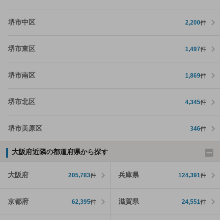
堺市中区
2,200
件
堺市東区
1,497
件
堺市南区
1,869
件
堺市北区
4,345
件
堺市美原区
346
件
大阪府近隣の都道府県から探す
大阪府
兵庫県
205,783
件
124,391
件
京都府
滋賀県
62,395
件
24,551
件