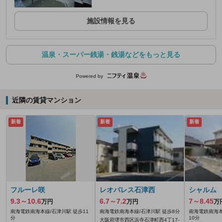
施設情報を見る
温泉・スーパー銭湯・銭湯などをもっと見る
Powered by
近隣の賃貸マンション
新着
新着
新着
フルーレ咲
レオパレス石津西
シャルム
9.3～10.6
6.7～7.2
7～8.45
万円
万円
万
南海電鉄南海本線/石津川駅 徒歩11
南海電鉄南海本線/石津川駅 徒歩8分
南海電鉄南海本
分
10分
大阪府堺市西区浜寺石津町西4丁17-