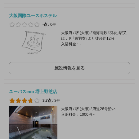
大阪国際ユースホステル
-点
/
0件
大阪府 / 堺 (大阪) / 南海電鉄「羽衣」駅又
はＪＲ「東羽衣」より徒歩約12分
入浴料金：-
施設情報を見る
ユーバスeco 堺上野芝店
3.7点
/
3件
大阪府 / 堺 (大阪) / 府道28号沿い
入浴料金：1000円～