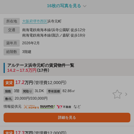
16枚の写真を見る
所在地
大阪府
堺市西区
浜寺元町
交通
南海電鉄南海本線/浜寺公園駅 徒歩12分
南海電鉄南海本線/諏訪ノ森駅 徒歩18分
築年月
2026年2月
総階数
3階建
アルテーヌ浜寺元町の賃貸物件一覧
14.2～17.5万円
（17件）
17.2
万円
（管理費12,000円）
賃貸
3階
3LDK
82.86㎡
階数
間取り
専有面積
20,000円/330,000円
敷/礼
情報提供元
など
詳細を見る
17.3
万円
（管理費12,000円）
賃貸