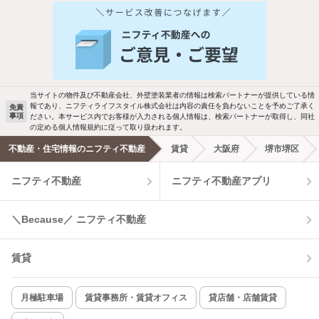
人気のこだわり条件
バス・トイレ別
2階以上
駐車場あり
ペット相談
当サイトの物件及び不動産会社、外壁塗装業者の情報は検索パートナーが提供している情
報であり、ニフティライフスタイル株式会社は内容の責任を負わないことを予めご了承く
免責
洗濯機置場あり
独立洗面台
事項
ださい。本サービス内でお客様が入力される個人情報は、検索パートナーが取得し、同社
の定める個人情報規約に従って取り扱われます。
エアコンあり
都市ガス
不動産・住宅情報のニフティ不動産
賃貸
大阪府
堺市堺区
ニフティ不動産
ニフティ不動産アプリ
温水洗浄便座
オートロック
コンロ2口以上
追焚き機能
＼Because／ ニフティ不動産
TV付インターホン
角部屋
賃貸
新着のみ
インターネット無料
月極駐車場
賃貸事務所・賃貸オフィス
貸店舗・店舗賃貸