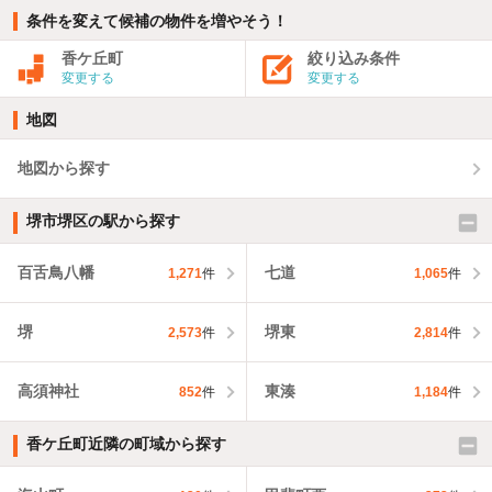
条件を変えて候補の物件を増やそう！
香ケ丘町
絞り込み条件
変更する
変更する
地図
地図から探す
堺市堺区の駅から探す
百舌鳥八幡
七道
1,271
件
1,065
件
堺
堺東
2,573
件
2,814
件
高須神社
東湊
852
件
1,184
件
香ケ丘町近隣の町域から探す