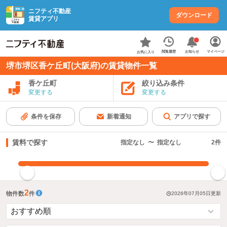
ニフティ不動産
ダウンロード
賃貸アプリ
お知らせ
閲覧履歴
マイページ
お気に入り
堺市堺区香ケ丘町(大阪府)の賃貸物件一覧
香ケ丘町
絞り込み条件
変更する
変更する
条件を保存
新着通知
アプリで探す
賃料で探す
指定なし
〜
指定なし
2
件
指定した賃料で絞り込む
2
物件数
件
2026年07月05日
更新