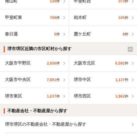
海山町
甲斐町西
120
件
373
件
甲斐町東
柏木町
768
件
105
件
春日通
霞ケ丘町
5
件
8
件
堺市堺区近隣の市区町村から探す
大阪市平野区
大阪市北区
2,656
件
6,592
件
大阪市中央区
堺市中区
7,891
件
1,137
件
堺市東区
堺市西区
1,037
件
1,962
件
不動産会社・不動産屋から探す
堺市堺区の不動産会社・不動産屋から探す