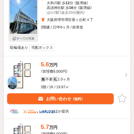
大和川駅 歩
12
分 （阪堺線）
高須神社駅 歩
16
分 （阪堺線）
ほか2駅（徒歩20分圏内）
大阪府堺市堺区香ヶ丘町４丁
3階建 / 22年6ヶ月 / 鉄骨造
すべての写真
駐輪場あり
宅配ボックス
5.6
万円
（管理費8,000円）
不要
1.0ヶ月
敷
礼
3階 / 1K / 19.87㎡
お問い合わせ
（無料）
ほか提供
5.7
万円