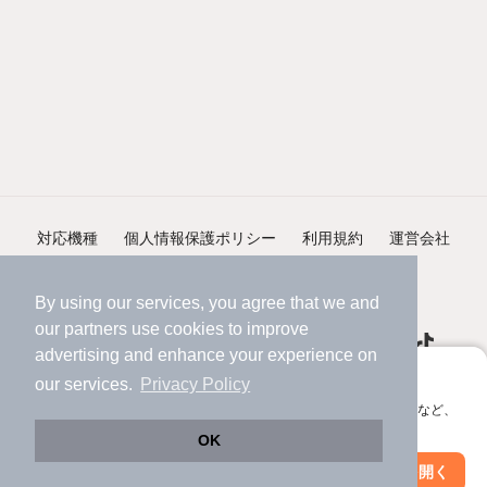
対応機種
個人情報保護ポリシー
利用規約
運営会社
ヘルプ・お問い合わせ
採用情報
By using our services, you agree that we and
our
partners
use cookies to improve
advertising and enhance your experience on
アプリに切り替えて、サクサクお部屋探し
our services.
Privacy Policy
会員登録なしですぐ使える。マップ検索やお気に入り保存など、
©NIFTY Lifestyle Co., Ltd.
アプリ限定の便利な機能が使えます！
OK
Web版で続行
アプリを開く
市区町村を変更
絞り込み条件を変更