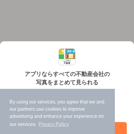
アプリならすべての不動産会社の
写真をまとめて見られる
対応機種
個人情報保護ポリシー
利用規約
運営会社
✔️
たくさんの写真でイメージふくらむ
ヘルプ・お問い合わせ
採用情報
By using our services, you agree that we and
✔️
高速表示で似た物件も見つけやすい
our
partners
use cookies to improve
✔️
便利な通知機能も充実
advertising and enhance your experience on
our services.
Privacy Policy
アプリを開く