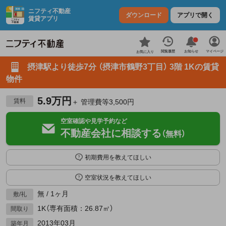
ニフティ不動産
ダウンロード
アプリで開く
賃貸アプリ
お知らせ
閲覧履歴
マイページ
お気に入り
摂津駅より徒歩7分 （摂津市鶴野3丁目） 3階 1Kの賃貸
物件
5.9万円
賃料
＋ 管理費等3,500円
空室確認や見学予約など
不動産会社に相談する
（無料）
初期費用を教えてほしい
空室状況を教えてほしい
無 / 1ヶ月
敷/礼
1K（専有面積：26.87㎡）
間取り
2013年03月
築年月