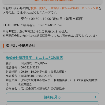
※お問い合わせの際は
賃料・間取り・最寄駅・駅からの距離・マンション名
を
メモの上、ご連絡いただくとスムーズです。
受付：09:30～19:00（定休日：毎週水曜日）
LIFULL HOME'S物件番号：0143739-0011854
※光IP電話、及びIP電話からはご利用になれません。
※不動産会社の方からの上記電話番号によるお問合せはお断りしております。
取り扱い不動産会社
株式会社穂積住宅 ミニミニFC吹田店
住所
：大阪府吹田市元町5-7
電話番号
：06-6318-3233
営業時間
：09:30～19:00（定休日：毎週水曜日）
免許番号
：大阪府知事(9)第32233号
加盟団体
：(公社)近畿地区不動産公正取引協議会、(一社)大阪府宅地建物
名
取引業協会
公取協名
：(公社)全国宅地建物取引業保証協会
詳細を見る