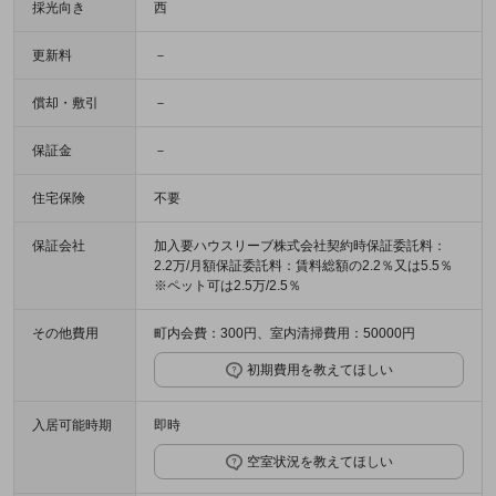
採光向き
西
更新料
－
償却・敷引
－
保証金
－
住宅保険
不要
保証会社
加入要ハウスリーブ株式会社契約時保証委託料：
2.2万/月額保証委託料：賃料総額の2.2％又は5.5％
※ペット可は2.5万/2.5％
その他費用
町内会費：300円、室内清掃費用：50000円
初期費用を教えてほしい
入居可能時期
即時
空室状況を教えてほしい