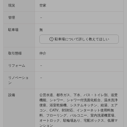
現況
空家
管理
－
駐車場
無
駐車場について詳しく教えてほしい
取引態様
仲介
リフォーム
－
リノベーショ
－
ン
設備
公営水道、都市ガス、下水、バス・トイレ別、追焚
機能、シャワー、シャワー付洗面化粧台、温水洗浄
便座、浴室乾燥機、システムキッチン、給湯、エア
コン、CATV、BS対応、インターネット使用料無
料、フローリング、バルコニー、室内洗濯機置場、
オートロック、駐輪場あり、宅配ボックス、低層マ
ンション