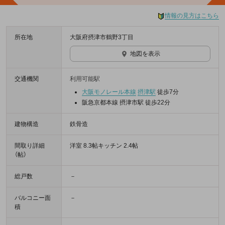
情報の見方はこちら
所在地
大阪府摂津市鶴野3丁目
地図を表示
交通機関
利用可能駅
大阪モノレール本線
摂津駅
徒歩7分
阪急京都本線 摂津市駅 徒歩22分
建物構造
鉄骨造
間取り詳細
洋室 8.3帖キッチン 2.4帖
（帖）
総戸数
－
バルコニー面
－
積