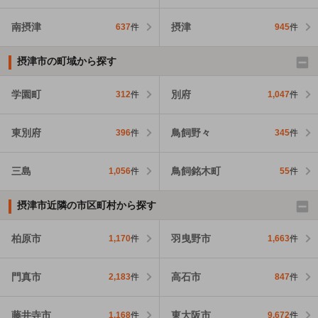
南摂津
摂津
637
件
945
件
摂津市の町域から探す
学園町
別府
312
件
1,047
件
東別府
鳥飼野々
396
件
345
件
三島
鳥飼銘木町
1,056
件
55
件
摂津市近隣の市区町村から探す
柏原市
羽曳野市
1,170
件
1,663
件
門真市
高石市
2,183
件
847
件
藤井寺市
東大阪市
1,168
件
9,672
件