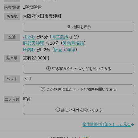
1階/3階建
階数/階建
大阪府吹田市豊津町
所在地
地図を表示
江坂駅
歩6分
（
御堂筋線
など
）
交通
服部天神駅
歩20分
（
阪急宝塚線
）
庄内駅
歩22分
（
阪急宝塚線
）
空有22,000円
駐車場
空き状況やサイズなどを聞いてみる
不可
ペット
この物件に似たペット可物件を聞いてみる
可能
二人入居
詳しい条件を聞いてみる
物件情報の詳細をもっと見る