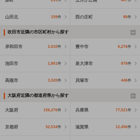
291
件
407
件
山田北
西の庄町
159
件
98
件
吹田市近隣の市区町村から探す
岸和田市
豊中市
2,010
件
6,276
件
池田市
泉大津市
1,801
件
978
件
高槻市
貝塚市
3,320
件
446
件
大阪府近隣の都道府県から探す
大阪府
兵庫県
156,276
件
77,521
件
京都府
滋賀県
52,534
件
12,456
件