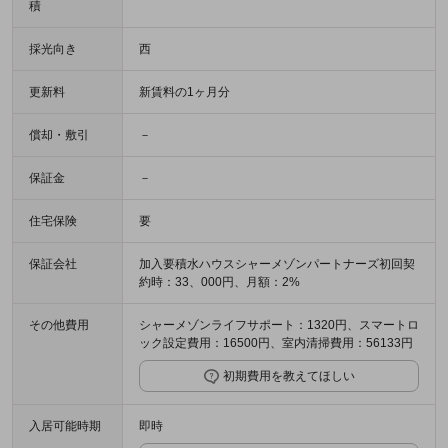
積
採光向き
西
更新料
新賃料の1ヶ月分
償却・敷引
－
保証金
－
住宅保険
要
保証会社
加入要積水ハウスシャーメゾンパートナーズ初回契
約時：33、000円、月額：2%
その他費用
シャーメゾンライフサポート：1320円、スマートロ
ック設定費用：16500円、室内清掃費用：56133円
初期費用を教えてほしい
入居可能時期
即時