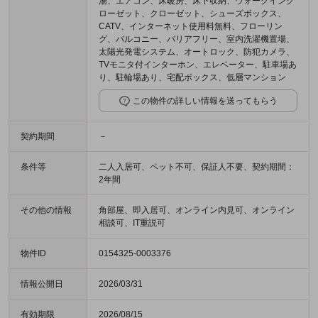
湯、エアコン、床暖房、床下収納、ウォークインク
ローゼット、クローゼット、シューズボックス、
CATV、インターネット使用料無料、フローリン
グ、バルコニー、バリアフリー、室内洗濯機置場、
太陽光発電システム、オートロック、防犯カメラ、
TVモニタ付インターホン、エレベーター、駐車場あ
り、駐輪場あり、宅配ボックス、低層マンション
この物件の詳しい情報を送ってもらう
契約期間
－
条件等
二人入居可、ペット不可、保証人不要、契約期間：
2年間
その他の情報
角部屋、即入居可、オンライン内見可、オンライン
相談可、IT重説可
物件ID
0154325-0003376
情報公開日
2026/03/31
有効期限
2026/08/15