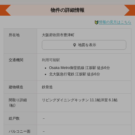
物件の詳細情報
情報の見方はこちら
所在地
大阪府吹田市豊津町
地図を表示
交通機関
利用可能駅
Osaka Metro御堂筋線 江坂駅 徒歩6分
北大阪急行電鉄 江坂駅 徒歩6分
建物構造
鉄骨造
間取り詳細
リビングダイニングキッチン 11.1帖洋室 6.1帖
（帖）
総戸数
－
バルコニー面
－