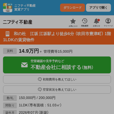
ニフティ不動産
ダウンロード
アプリで開く
賃貸アプリ
お知らせ
閲覧履歴
マイページ
お気に入り
和の杜 江坂 江坂駅より徒歩6分 （吹田市豊津町） 1階
1LDKの賃貸物件
14.9万円
賃料
＋ 管理費等15,000円
空室確認や見学予約など
不動産会社に相談する
（無料）
初期費用を教えてほしい
空室状況を教えてほしい
150,000円 / 200,000円
敷/礼
1LDK（専有面積：51.03㎡）
間取り
2026年07月（新築）
築年月