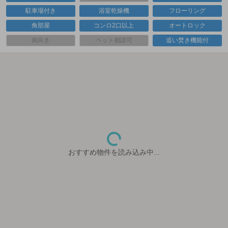
駐車場付き
浴室乾燥機
フローリング
角部屋
コンロ2口以上
オートロック
南向き
ペット相談可
追い焚き機能付
おすすめ物件を読み込み中...