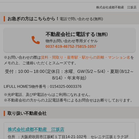
株式会社成都不動産 江坂店
お急ぎの方はこちらから！
電話で問い合わせる(無料)
不動産会社に電話する
（無料）
物件お問い合わせ専用ダイヤル
0037-619-46752-75815-1057
※お問い合わせの際は
賃料・間取り・最寄駅・駅からの距離・マンション名
を
メモの上、ご連絡いただくとスムーズです。
受付：10:00～18:00（定休日：水曜、GW（5/2～5/4）・夏期（8/12～
8/14）・年末年始）
LIFULL HOME'S物件番号：0154325-0003376
※光IP電話、及びIP電話からはご利用になれません。
※不動産会社の方からの上記電話番号によるお問合せはお断りしております。
取り扱い不動産会社
株式会社成都不動産 江坂店
住所
：大阪府吹田市江坂町１丁目14-21-102号 セレニテ江坂ミラク1F