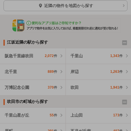
ほかの部屋を検索中…
近隣の物件を地図から探す
江坂近隣の駅から探す
阪急千里線吹田
千里山
2,072
件
1,343
件
北千里
岸辺
889
件
1,263
件
万博記念公園
吹田
370
件
1,941
件
吹田市の町域から探す
千里山星が丘
上山田
55
件
173
件
原町
五月が丘南