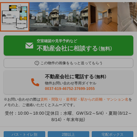
空室確認や見学予約など
不動産会社に相談する
（無料）
この物件の画像をもっと送ってもらう
不動産会社に電話する
（無料）
物件お問い合わせ専用ダイヤル
0037-619-46752-37699-1055
※お問い合わせの際は
賃料・間取り・最寄駅・駅からの距離・マンション名
を
メモの上、ご連絡いただくとスムーズです。
受付：10:00～18:00（定休日：水曜、GW（5/2～5/4）・夏期（8/12～
8/14）・年末年始）
バス・トイレ別
2階以上
宅配ボックス