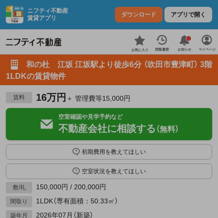
ニフティ不動産
ダウンロード
アプリで開く
賃貸アプリ
お知らせ
閲覧履歴
マイページ
お気に入り
和の杜 江坂 江坂駅より徒歩6分 （吹田市豊津町） 3階
1LDKの賃貸物件
16万円
賃料
＋ 管理費等15,000円
空室確認や見学予約など
不動産会社に相談する
（無料）
初期費用を教えてほしい
空室状況を教えてほしい
150,000円 / 200,000円
敷/礼
1LDK（専有面積：50.33㎡）
間取り
2026年07月（新築）
築年月