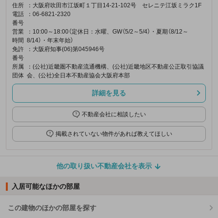
住所
：大阪府吹田市江坂町１丁目14-21-102号 セレニテ江坂ミラク1F
電話
：06-6821-2320
番号
営業
：10:00～18:00（定休日：水曜、GW（5/2～5/4）・夏期（8/12～
時間
8/14）・年末年始）
免許
：大阪府知事(06)第045946号
番号
所属
：(公社)近畿圏不動産流通機構、(公社)近畿地区不動産公正取引協議
団体
会、(公社)全日本不動産協会大阪府本部
詳細を見る
不動産会社に相談したい
掲載されていない物件があれば教えてほしい
他の取り扱い不動産会社を表示
入居可能なほかの部屋
この建物のほかの部屋を探す