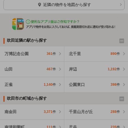
ほかの部屋を検索中…
近隣の物件を地図から探す
吹田近隣の駅から探す
万博記念公園
北千里
361
件
890
件
山田
岸辺
467
件
1,192
件
正雀
公園東口
1,140
件
398
件
吹田市の町域から探す
南金田
千里山月が丘
3,371
件
288
件
南清和園町
尺谷
111
件
235
件