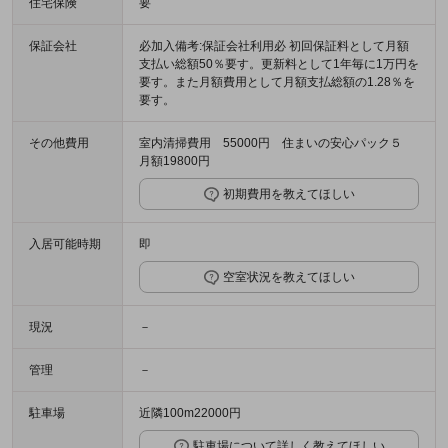
住宅保険
要
保証会社
必加入備考:保証会社利用必 初回保証料として月額
支払い総額50％要す。更新料として1年毎に1万円を
要す。また月額費用として月額支払総額の1.28％を
要す。
その他費用
室内清掃費用 55000円 住まいの安心パック５
月額19800円
初期費用を教えてほしい
入居可能時期
即
空室状況を教えてほしい
現況
－
管理
－
駐車場
近隣100m22000円
駐車場について詳しく教えてほしい