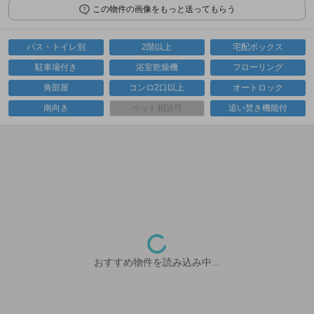
この物件の画像をもっと送ってもらう
バス・トイレ別
2階以上
宅配ボックス
駐車場付き
浴室乾燥機
フローリング
角部屋
コンロ2口以上
オートロック
南向き
ペット相談可
追い焚き機能付
おすすめ物件を読み込み中...