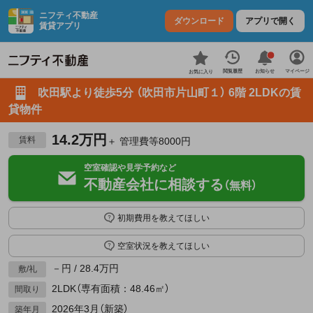
ニフティ不動産
ダウンロード
アプリで開く
賃貸アプリ
お知らせ
閲覧履歴
マイページ
お気に入り
吹田駅より徒歩5分 （吹田市片山町１） 6階 2LDKの賃
貸物件
14.2万円
賃料
＋ 管理費等8000円
空室確認や見学予約など
不動産会社に相談する
（無料）
初期費用を教えてほしい
空室状況を教えてほしい
－円 / 28.4万円
敷/礼
2LDK（専有面積：48.46㎡）
間取り
2026年3月（新築）
築年月