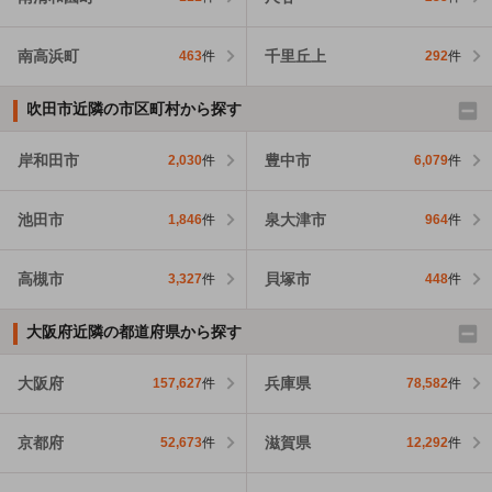
南高浜町
千里丘上
463
件
292
件
吹田市近隣の市区町村から探す
岸和田市
豊中市
2,030
件
6,079
件
池田市
泉大津市
1,846
件
964
件
高槻市
貝塚市
3,327
件
448
件
大阪府近隣の都道府県から探す
大阪府
兵庫県
157,627
件
78,582
件
京都府
滋賀県
52,673
件
12,292
件