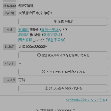
6階/7階建
階数/階建
大阪府吹田市片山町１
所在地
地図を表示
吹田駅
歩5分
（
阪急千里線
など
）
交通
相川駅
歩18分
（
阪急京都線
）
関大前駅
歩28分
（
阪急千里線
）
近隣100m22000円
駐車場
空き状況やサイズなどを聞いてみる
－
ペット
ペットが飼えるか聞いてみる
可能
二人入居
詳しい条件を聞いてみる
物件情報の詳細をもっと見る
次回更新日：2026/08/17