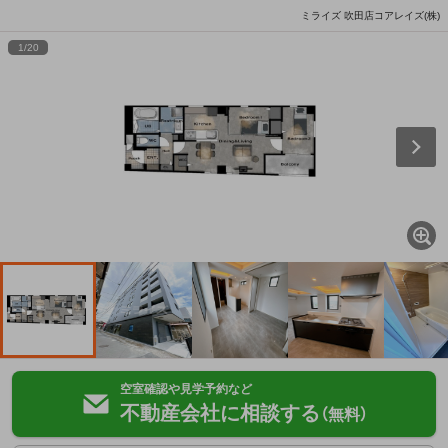
ミライズ 吹田店コアレイズ(株)
1
/
20
空室確認や見学予約など
不動産会社に相談する
（無料）