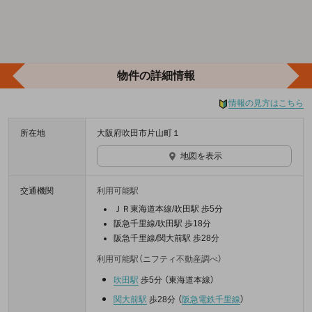
物件の詳細情報
情報の見方はこちら
所在地
大阪府吹田市片山町１
地図を表示
交通機関
利用可能駅
ＪＲ東海道本線/吹田駅 歩5分
阪急千里線/吹田駅 歩18分
阪急千里線/関大前駅 歩28分
利用可能駅（ニフティ不動産調べ）
吹田駅
歩5分
（
東海道本線
）
関大前駅
歩28分
（
阪急電鉄千里線
）