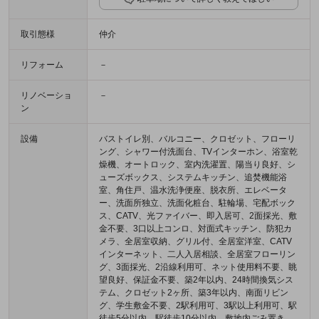
取引態様
仲介
リフォーム
－
リノベーショ
－
ン
設備
バストイレ別、バルコニー、クロゼット、フローリ
ング、シャワー付洗面台、TVインターホン、浴室乾
燥機、オートロック、室内洗濯置、陽当り良好、シ
ューズボックス、システムキッチン、追焚機能浴
室、角住戸、温水洗浄便座、脱衣所、エレベータ
ー、洗面所独立、洗面化粧台、駐輪場、宅配ボック
ス、CATV、光ファイバー、即入居可、2面採光、敷
金不要、3口以上コンロ、対面式キッチン、防犯カ
メラ、全居室収納、グリル付、全居室洋室、CATV
インターネット、二人入居相談、全居室フローリン
グ、3面採光、2沿線利用可、ネット使用料不要、眺
望良好、保証金不要、築2年以内、24時間換気シス
テム、クロゼット2ヶ所、築3年以内、南面リビン
グ、学生敷金不要、2駅利用可、3駅以上利用可、駅
徒歩5分以内、駅徒歩10分以内、敷地内ごみ置き