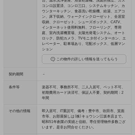
台、温水洗浄便座、浴室乾燥機、洗面所独立、ガス
コンロ設置済、コンロ三口、システムキッチン、カ
ウンターキッチン、食器洗い乾燥機、給湯、エアコ
ン、床下収納、ウォークインクローゼット、全居室
収納、クローゼット、シューズボックス、CATV、
インターネット使用料無料、フローリング、専用
庭、室内洗濯機置場、太陽光発電システム、オート
ロック、防犯カメラ、TVモニタ付インターホン、エ
レベーター、駐車場あり、宅配ボックス、低層マン
ション
この物件の詳しい情報を送ってもらう
契約期間
－
条件等
楽器不可、事務所不可、二人入居可、ペット不可、
初期費用カード決済可、保証人不要、契約期間：2
年間
その他の情報
即入居可、IT重説可、備考：豊中市、吹田市、箕面
市等、お部屋探しは（株）キョウシン江坂本店まで。
昭和51年創業の実績と信頼。専任管理物件多数ござ
います。是非お問合せください。