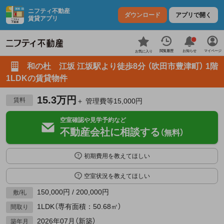
ニフティ不動産
ダウンロード
アプリで開く
賃貸アプリ
お知らせ
閲覧履歴
マイページ
お気に入り
和の杜 江坂 江坂駅より徒歩8分 （吹田市豊津町） 1階
1LDKの賃貸物件
15.3万円
賃料
＋ 管理費等15,000円
空室確認や見学予約など
不動産会社に相談する
（無料）
初期費用を教えてほしい
空室状況を教えてほしい
150,000円 / 200,000円
敷/礼
1LDK（専有面積：50.68㎡）
間取り
2026年07月（新築）
築年月