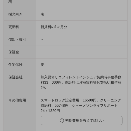
積
採光向き
南
更新料
新賃料の1ヶ月分
償却・敷引
－
保証金
－
住宅保険
要
保証会社
加入要オリコフォレントインシュア契約時事務手数
料33，000円。保証料は月額賃料等お支払い相当額
2％
その他費用
スマートロック設定費用：16500円、クリーニング
特約料：55748円、シャーメゾンライフサポート
24：1320円
初期費用を教えてほしい