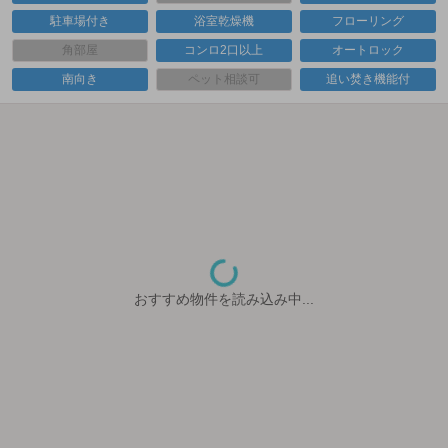
駐車場付き
浴室乾燥機
フローリング
角部屋
コンロ2口以上
オートロック
南向き
ペット相談可
追い焚き機能付
おすすめ物件を読み込み中...