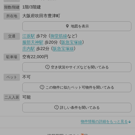
1階/3階建
階数/階建
大阪府吹田市豊津町
所在地
地図を表示
江坂駅
歩7分
（
御堂筋線
など
）
交通
服部天神駅
歩20分
（
阪急宝塚線
）
庄内駅
歩22分
（
阪急宝塚線
）
空有22,000円
駐車場
空き状況やサイズなどを聞いてみる
不可
ペット
この物件に似たペット可物件を聞いてみる
可能
二人入居
詳しい条件を聞いてみる
物件情報の詳細をもっと見る