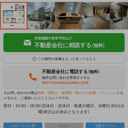
空室確認や見学予約など
不動産会社に相談する
（無料）
この物件の画像をもっと送ってもらう
不動産会社に電話する
（無料）
物件お問い合わせ専用ダイヤル
0037-634-08510-84081-1058
※お問い合わせの際は
賃料・間取り・最寄駅・駅からの距離・マンション名
を
メモの上、ご連絡いただくとスムーズです。
受付：10:00～18:00（定休日：定休日：毎週火曜日、水曜日 8/11(火
曜)祝日はお休みとなります）
バス・トイレ別
2階以上
宅配ボックス