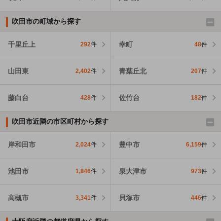
吹田市の町域から探す
千里丘上
幸町
292
件
48
件
山田東
青葉丘北
2,402
件
207
件
藤白台
佐竹台
428
件
182
件
吹田市近隣の市区町村から探す
岸和田市
豊中市
2,024
件
6,159
件
池田市
泉大津市
1,846
件
973
件
高槻市
貝塚市
3,341
件
446
件