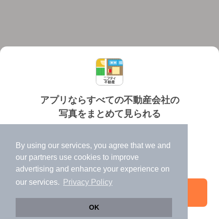
アプリならすべての不動産会社の
写真をまとめて見られる
対応機種
個人情報保護ポリシー
利用規約
運営会社
✔️
たくさんの写真でイメージふくらむ
ヘルプ・お問い合わせ
採用情報
By using our services, you agree that we and
✔️
高速表示で似た物件も見つけやすい
our
partners
use cookies to improve
✔️
便利な通知機能も充実
advertising and enhance your experience on
our services.
Privacy Policy
アプリを開く
©NIFTY Lifestyle Co., Ltd.
OK