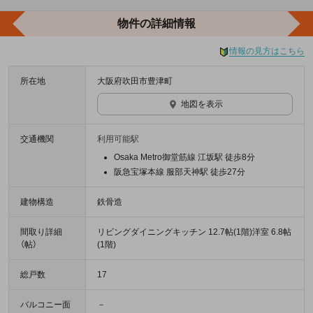
物件の詳細情報
情報の見方はこちら
所在地
大阪府吹田市豊津町
地図を表示
交通機関
利用可能駅
Osaka Metro御堂筋線 江坂駅 徒歩8分
阪急宝塚本線 服部天神駅 徒歩27分
建物構造
鉄骨造
間取り詳細
リビングダイニングキッチン 12.7帖(1階)洋室 6.8帖
（帖）
(1階)
総戸数
17
バルコニー面
－