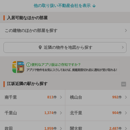
他の取り扱い不動産会社を表示
入居可能なほかの部屋
この建物のほかの部屋を探す
ほかの部屋を検索中…
近隣の物件を地図から探す
江坂近隣の駅から探す
南千里
桃山台
813
件
992
件
千里山
北千里
1,374
件
904
件
吹田
関大前
1,959
件
2,487
件