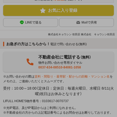
お気に入り登録
LINEで送る
Mailで共有
株式会社キョウシン 吹田店 株式会社 キョウシン吹田店
お急ぎの方はこちらから！
電話で問い合わせる(無料)
不動産会社に電話する
（無料）
物件お問い合わせ専用ダイヤル
0037-634-08510-84081-1058
※お問い合わせの際は
賃料・間取り・最寄駅・駅からの距離・マンション名
を
メモの上、ご連絡いただくとスムーズです。
受付：10:00～18:00（定休日：定休日：毎週火曜日、水曜日 8/11(火
曜)祝日はお休みとなります）
LIFULL HOME'S物件番号：0103617-0070737
※光IP電話、及びIP電話からはご利用になれません。
※不動産会社の方からの上記電話番号によるお問合せはお断りしております。