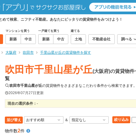
まとめて検索、ニフティ不動産。あなたにピッタリの賃貸物件をみつけよう！
マンションを買う
一戸建てを買う
建てる
新築
中古
新築
中古
土地
不動産会社
調べる
大阪府
吹田市
千里山星が丘の賃貸物件を探す
吹田市千里山星が丘
(大阪府)の賃貸物件
覧
吹田市千里山星が丘
の賃貸物件をさまざまなこだわり条件から検索できます
2026年07月27日
更新
現在の選択条件：
-
絞り込み
並び替え
＆
2
物件数
件