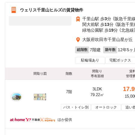
ウェリス千里山ヒルズの賃貸物件
千里山駅 歩
3
分 （阪急千里線
関大前駅 歩
13
分 （阪急千里
緑地公園駅 歩
19
分 （北急線
大阪府吹田市千里山星が丘
7階建
12年5ヶ
総階数
築年数
駐輪場あり
宅配ボックス
間取り
賃
間取り図
階数
専有面積
管理
17.9
3LDK
7階
79.22㎡
15,0
バス・トイレ別
オートロック
追い
ほか提供