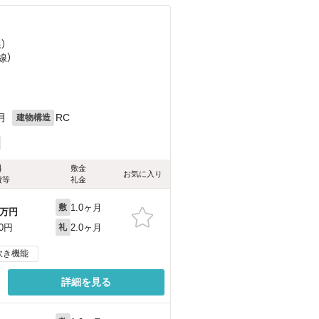
）
線）
）
月
RC
建物構造
料
敷金
お気に入り
費等
礼金
1.0ヶ月
敷
万円
2.0ヶ月
00円
礼
炊き機能
詳細を見る