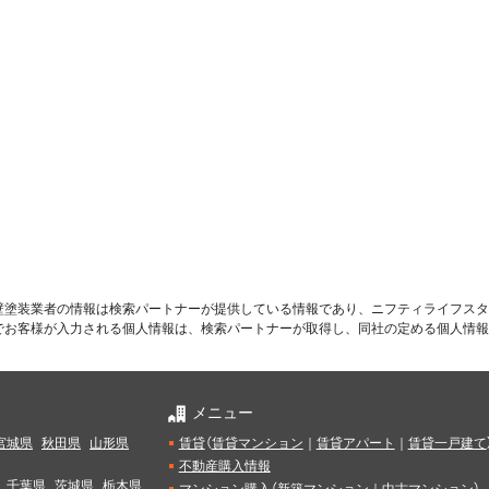
壁塗装業者の情報は検索パートナーが提供している情報であり、ニフティライフスタ
でお客様が入力される個人情報は、検索パートナーが取得し、同社の定める個人情報
メニュー
宮城県
秋田県
山形県
賃貸
（
賃貸マンション
｜
賃貸アパート
｜
賃貸一戸建て
不動産購入情報
千葉県
茨城県
栃木県