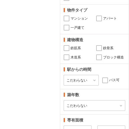
物件タイプ
マンション
アパート
一戸建て
建物構造
鉄筋系
鉄骨系
木造系
ブロック構造
駅からの時間
バス可
築年数
専有面積