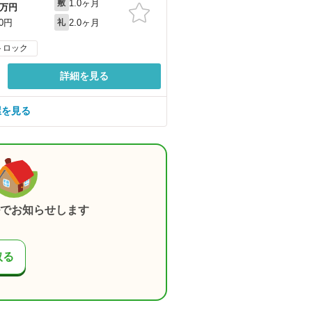
1.0ヶ月
敷
万円
2.0ヶ月
00円
礼
トロック
詳細を見る
屋を見る
でお知らせします
取る