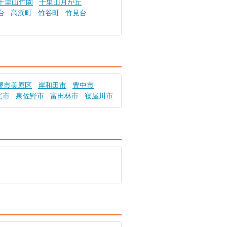
千里山竹園
千里山月が丘
台
高浜町
竹谷町
竹見台
堺市美原区
岸和田市
豊中市
尾市
泉佐野市
富田林市
寝屋川市