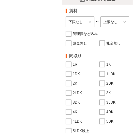
賃料
〜
管理費など込み
敷金無し
礼金無し
間取り
1R
1K
1DK
1LDK
2K
2DK
2LDK
3K
3DK
3LDK
4K
4DK
4LDK
5DK
5LDK以上