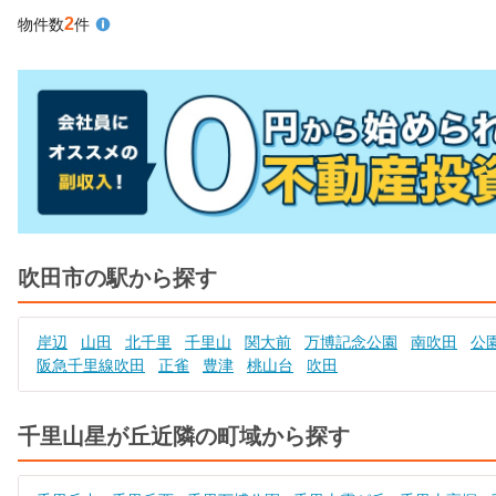
2
物件数
件
吹田市の駅から探す
岸辺
山田
北千里
千里山
関大前
万博記念公園
南吹田
公
阪急千里線吹田
正雀
豊津
桃山台
吹田
千里山星が丘近隣の町域から探す