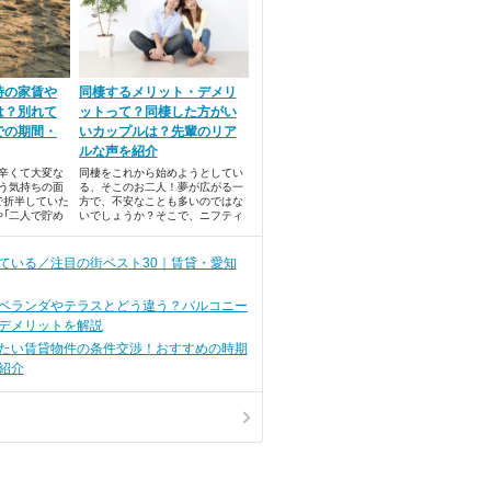
時の家賃や
同棲するメリット・デメリ
は？別れて
ットって？同棲した方がい
での期間・
いカップルは？先輩のリア
ルな声を紹介
辛くて大変な
同棲をこれから始めようとしてい
う気持ちの面
る、そこのお二人！夢が広がる一
で折半していた
方で、不安なことも多いのではな
や「二人で貯め
いでしょうか？そこで、ニフティ
のをどうやっ
不動産が同棲の先輩カップルにア
お金に関する問
ンケートを敢行。同棲のメリッ
ト・デメリットについてまとめま
ている／注目の街ベスト30｜賃貸・愛知
した。ランキング形式でご紹介し
ます！
ベランダやテラスとどう違う？バルコニー
デメリットを解説
たい賃貸物件の条件交渉！おすすめの時期
紹介