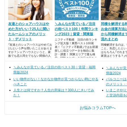
友達とのシェアハウスはや
＼みんなが見ている／注目
同棲を解消する
めた方がいい？25人に聞い
の街ベスト100！年間ランキ
お金の清算方法
たルームシェアのメリッ
ング2023｜賃貸・関東版
から同棲解消ま
ト・デメリット
流れまとめ
ニフティ不動産 注目の街ランキ
ング拡大版！東西ベスト100発
「友達とのシェアハウスはやめてお
同棲解消するのは、
表！ 「ニフティ不動産」ではお部屋
け」という声を聞いたことがありま
こと。失恋したとい
探しに役立つデータを独自に集
すか？シェアハウスというと、家
はもちろん「それま
計・調査！ 関東エリアで最も検
族でも恋人同士でもない関係の人
家賃はどうする？」
索・閲覧されている注目の街をラ
間たちがひとつ屋根の下で暮らす
たお金や購入したも
ンキング形式でまとめました。
タイプもありますが、友達同士で
て分ける？」など、
賃貸物件を借りてのルームシェア
＼みんなが見ている／注目の街ベスト30｜賃貸・福岡
題も出てきます。
＼みんなが見
も人気ですよね、 「にぎやかで楽
県版2024
県版2024
しそう」「家賃や光熱費の負担が少
ない」といったメリットに目が奪わ
いい物件がない！なかなか物件が見つからない時にやる
バルコニーは
れがちですが、実際のところデメ
べきこと
のメリット・
リットはないのでしょうか？ 今回
はルームシェアのメリット・デメ
人生とは何ですか？人生の意味は？300人にきいてみ
いまこそやり
リットについて、実際にルームシ
た！
と交渉内容を
ェアをしていた25名の方の声を集
めました。
お悩みコラムTOPへ