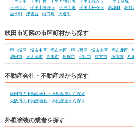
千里丘中
千里丘西
千里万博公園
千里山霧が丘
千里山高塚
千里山西
千里山虹が丘
千里山東
千里山松が丘
高城町
高野
垂水町
津雲台
出口町
天道町
吹田市近隣の市区町村から探す
堺市堺区
堺市中区
堺市東区
堺市西区
堺市南区
堺市北区
池田市
泉大津市
高槻市
貝塚市
守口市
枚方市
茨木市
八
不動産会社・不動産屋から探す
吹田市の不動産会社・不動産屋から探す
大阪府の不動産会社・不動産屋から探す
外壁塗装の業者を探す