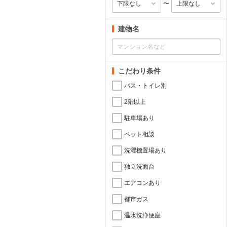
〜
建物名
こだわり条件
バス・トイレ別
2階以上
駐車場あり
ペット相談
洗濯機置場あり
独立洗面台
エアコンあり
都市ガス
温水洗浄便座