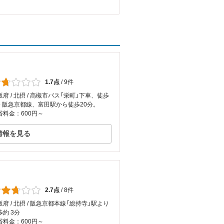
1.7点
/
9件
阪府 / 北摂 / 高槻市バス「栄町」下車、徒歩
分 阪急京都線、富田駅から徒歩20分。
浴料金：600円～
情報を見る
2.7点
/
8件
阪府 / 北摂 / 阪急京都本線「総持寺」駅より
歩約 3分
浴料金：600円～