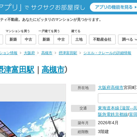
ティ不動産。あなたにピッタリのマンションが見つかります。
マンションを買う
一戸建てを買う
建てる
新築
中古
新築
中古
土地
不動産会社
調べる
ション情報
大阪府
高槻市
摂津富田駅
シエル・クレールの詳細情報
摂津富田駅
｜
高槻市
）
大阪府
高槻市
宮田町
所在地
東海道本線（滋賀--兵
交通
阪急電鉄京都線
/
富
2026年4月
築年月
3階建
総階数