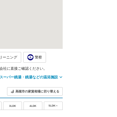
リーニング
警察
会社に直接ご確認ください。
スーパー銭湯・銭湯などの温浴施設
高槻市の家賃相場に切り替える
5LDK～
3LDK
4LDK