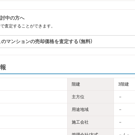
検討中の方へ
料で査定することができます。
このマンションの売却価格を査定する（無料）
報
階建
3階建
主方位
－
用途地域
－
施工会社
－
管理会社/方式
－ / －