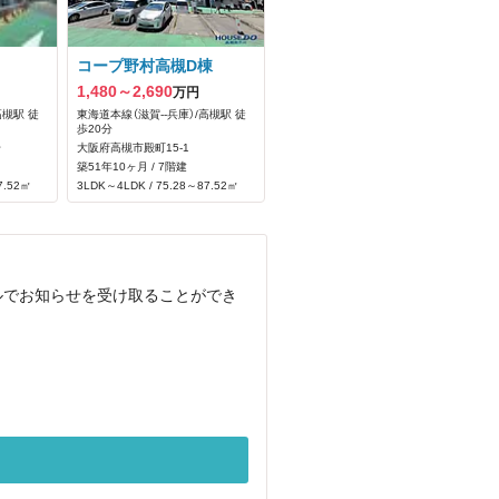
コープ野村高槻D棟
1,480～2,690
万円
高槻駅 徒
東海道本線（滋賀--兵庫）/高槻駅 徒
歩20分
号
大阪府高槻市殿町15-1
築51年10ヶ月 / 7階建
7.52㎡
3LDK～4LDK / 75.28～87.52㎡
ルでお知らせを受け取ることができ