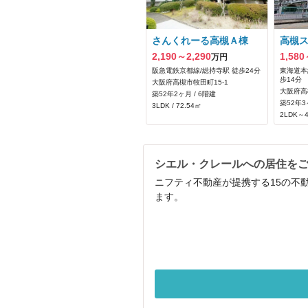
さんくれーる高槻Ａ棟
高槻
2,190～2,290
1,580
万円
阪急電鉄京都線/総持寺駅 徒歩24分
東海道本線
歩14分
大阪府高槻市牧田町15-1
大阪府高
築52年2ヶ月 / 6階建
築52年3
3LDK / 72.54㎡
2LDK～4
シエル・クレールへの居住を
ニフティ不動産が提携する15の不
ます。