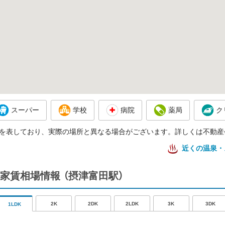
スーパー
学校
病院
薬局
ク
を表しており、実際の場所と異なる場合がございます。詳しくは不動産
近くの温泉・
家賃相場情報
（摂津富田駅）
2K
2DK
2LDK
3K
3DK
1LDK