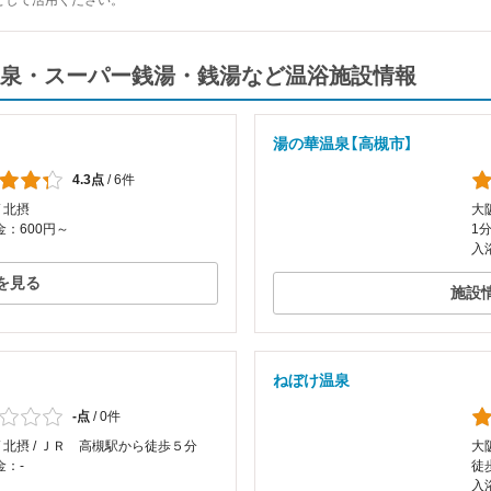
として活用ください。
泉・スーパー銭湯・銭湯など温浴施設情報
湯の華温泉【高槻市】
4.3点
/
6件
/ 北摂
大
：600円～
1
入
を見る
施設
ねぼけ温泉
-点
/
0件
/ 北摂 / ＪＲ 高槻駅から徒歩５分
大
金：-
徒
入