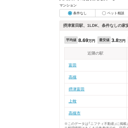
マンション
条件なし
ペット相談
摂津富田駅、1LDK、条件なしの家
8.69
3.8
平均値
最安値
万円
万円
近隣の駅
富田
高槻
摂津富田
上牧
高槻市
※このデータは「ニフティ不動産」に掲載さ