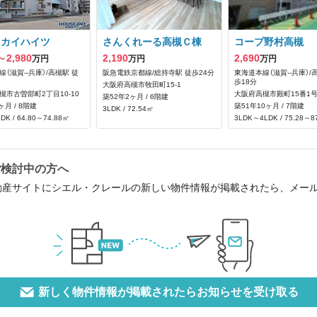
スカイハイツ
さんくれーる高槻Ｃ棟
コープ野村高槻
～2,980
2,190
2,690
万円
万円
万円
（滋賀--兵庫）/高槻駅 徒
阪急電鉄京都線/総持寺駅 徒歩24分
東海道本線（滋賀--兵庫）/
歩18分
大阪府高槻市牧田町15-1
槻市古曽部町2丁目10-10
大阪府高槻市殿町15番1
築52年2ヶ月 / 6階建
ヶ月 / 8階建
築51年10ヶ月 / 7階建
3LDK / 72.54㎡
DK / 64.80～74.88㎡
3LDK～4LDK / 75.28～8
ご検討中の方へ
動産サイトにシエル・クレールの新しい物件情報が掲載されたら、メー
新しく物件情報が掲載されたらお知らせを受け取る