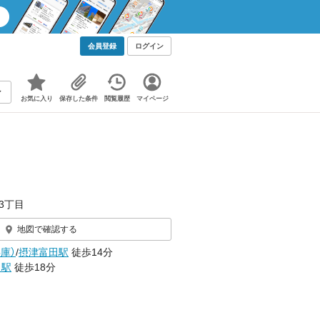
会員登録
ログイン
お気に入り
保存した条件
閲覧履歴
マイページ
3丁目
地図で確認する
庫）
/
摂津富田駅
徒歩14分
田駅
徒歩18分