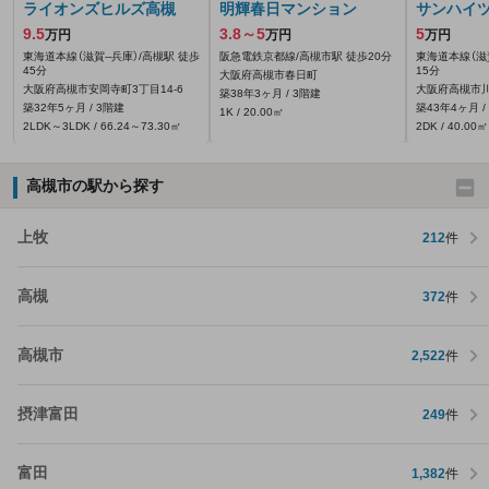
ライオンズヒルズ高槻
明輝春日マンション
サンハイツ
9.5
3.8～5
5
万円
万円
万円
東海道本線（滋賀--兵庫）/高槻駅 徒歩
阪急電鉄京都線/高槻市駅 徒歩20分
東海道本線（滋賀
45分
15分
大阪府高槻市春日町
大阪府高槻市安岡寺町3丁目14-6
大阪府高槻市川
築38年3ヶ月 / 3階建
築32年5ヶ月 / 3階建
築43年4ヶ月 /
1K / 20.00㎡
2LDK～3LDK / 66.24～73.30㎡
2DK / 40.00㎡
高槻市の駅から探す
上牧
212
件
高槻
372
件
高槻市
2,522
件
摂津富田
249
件
富田
1,382
件