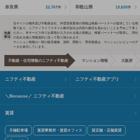
奈良県
和歌山県
22,767
件
15,820
件
当サイトの物件及び不動産会社、外壁塗装業者の情報は検索パートナーが提供している情
報であり、ニフティライフスタイル株式会社は内容の責任を負わないことを予めご了承く
ださい。本サービス内でお客様が入力される個人情報は、検索パートナーが取得し、同社
免責
事項
の定める個人情報規約に従って取り扱われます。
マンション情報の一部の販売価格、賃料、間取り、専有面積は、マンションレビューのデ
ータを表示しています。
不動産・住宅情報のニフティ不動産
マンション情報
大阪府
ニフティ不動産
ニフティ不動産アプリ
＼Because／ ニフティ不動産
賃貸
月極駐車場
賃貸事務所・賃貸オフィス
貸店舗・店舗賃貸