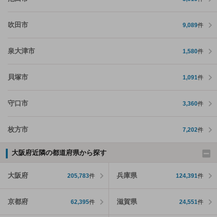
吹田市
9,089
件
泉大津市
1,580
件
貝塚市
1,091
件
守口市
3,360
件
枚方市
7,202
件
大阪府近隣の都道府県から探す
大阪府
兵庫県
205,783
件
124,391
件
京都府
滋賀県
62,395
件
24,551
件