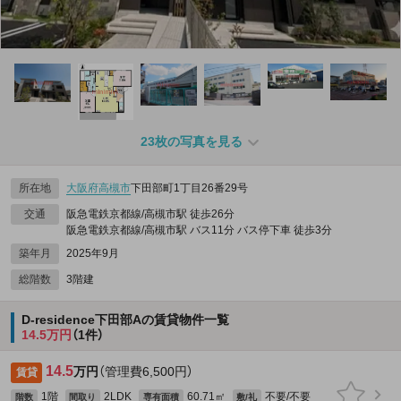
23枚の写真を見る
所在地
大阪府
高槻市
下田部町1丁目26番29号
交通
阪急電鉄京都線/高槻市駅 徒歩26分
阪急電鉄京都線/高槻市駅 バス11分 バス停下車 徒歩3分
築年月
2025年9月
総階数
3階建
D-residence下田部Aの賃貸物件一覧
14.5万円
（1件）
14.5
万円
（管理費6,500円）
賃貸
1階
2LDK
60.71㎡
不要/不要
階数
間取り
専有面積
敷/礼