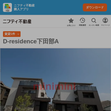
ニフティ不動産
ダウンロード
購入アプリ
カンタン検索
閲覧履歴
マイページ
お気に入り
賃貸1件
D-residence下田部A