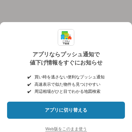
アプリならプッシュ通知で
値下げ情報をすぐにお知らせ
対応機種
個人情報保護ポリシー
利用規約
運営会社
✔️
買い時を逃さない便利なプッシュ通知
ヘルプ・お問い合わせ
採用情報
✔️
高速表示で似た物件も見つけやすい
✔️
周辺相場がひと目でわかる地図検索
アプリに切り替える
©NIFTY Lifestyle Co., Ltd.
Web版をこのまま使う