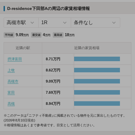
D-residence下田部Aの周辺の家賃相場情報
9.09
4
18
平均値
最安値
最高値
万円
万円
万円
近隣の駅
近隣の家賃相場
摂津富田
8.71万円
上牧
8.62万円
高槻市
9.09万円
富田
7.69万円
高槻
8.94万円
※このデータは「ニフティ不動産」に掲載されている物件を元に算出したものです。
(2026年8月10日現在)
※相場情報はあくまで参考値です。目安として活用ください。