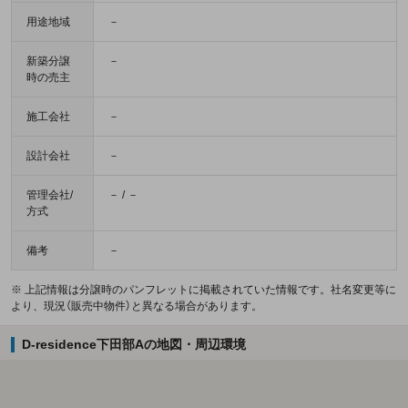
用途地域
－
新築分譲
－
時の売主
施工会社
－
設計会社
－
管理会社/
－ / －
方式
備考
－
※ 上記情報は分譲時のパンフレットに掲載されていた情報です。社名変更等に
より、現況（販売中物件）と異なる場合があります。
D-residence下田部Aの地図・周辺環境