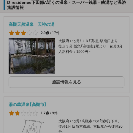
D-residence下田部A近くの温泉・スーパー銭湯・銭湯など温浴
施設情報
高槻天然温泉 天神の湯
2.9点
/
17件
大阪府 / 北摂 / ＪＲ「高槻」駅南口より
徒歩３分 阪急「高槻市」駅より 徒歩3分
入浴料金：1500円～
施設情報を見る
湯の華温泉【高槻市】
1.7点
/
9件
大阪府 / 北摂 / 高槻市バス「栄町」下車、
徒歩1分 阪急京都線、富田駅から徒歩20
分。